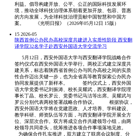
利益。倡导构建开放、公平、公正的国际科技发展环
境，推动全球科技治理体系朝着更加开放、包容、普惠
的方向发展，为全球科技治理贡献中国智慧和中国方
案。 《光明日报》（2026年05月12日 15版）
15
2026-05
陕西首例公办民办高校深度共建进入实质性阶段 西安翻
译学院32名学子赴西安外国语大学交流学习
5月12日，西安外国语大学与西安翻译学院战略合作
签约仪式在西安外国语大学举行。两校正式建立深度共
建关系，标志着陕西省首例公办与民办高校之间的实质
性合作迈出关键一步，也为全省高等教育探索公办民办
协同发展提供了新样本。 签约仪式上，西安外国
语大学党委书记刘振涛、校长吴耀武，西安翻译学院理
事长丁晶、校长罗云、党委书记马洁等出席。吴耀武与
罗云分别代表两校签署战略合作协议。 根据协议，
西安外国语大学将在党建思政、人才培养、学科建设、
教学科研、师资队伍等方面，与西安翻译学院开展全方
位、深层次合作。双方将成立合作共建领导小组，由两
校领导共同牵头，统筹推进各项合作事项落地见效。
为确保合作扎实推进，双方建立了联席会议制度、分