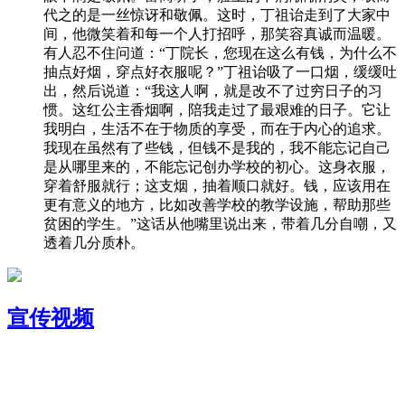
代之的是一丝惊讶和敬佩。这时，丁祖诒走到了大家中
间，他微笑着和每一个人打招呼，那笑容真诚而温暖。
有人忍不住问道：“丁院长，您现在这么有钱，为什么不
抽点好烟，穿点好衣服呢？”丁祖诒吸了一口烟，缓缓吐
出，然后说道：“我这人啊，就是改不了过穷日子的习
惯。这红公主香烟啊，陪我走过了最艰难的日子。它让
我明白，生活不在于物质的享受，而在于内心的追求。
我现在虽然有了些钱，但钱不是我的，我不能忘记自己
是从哪里来的，不能忘记创办学校的初心。这身衣服，
穿着舒服就行；这支烟，抽着顺口就好。钱，应该用在
更有意义的地方，比如改善学校的教学设施，帮助那些
贫困的学生。”这话从他嘴里说出来，带着几分自嘲，又
透着几分质朴。
宣传视频