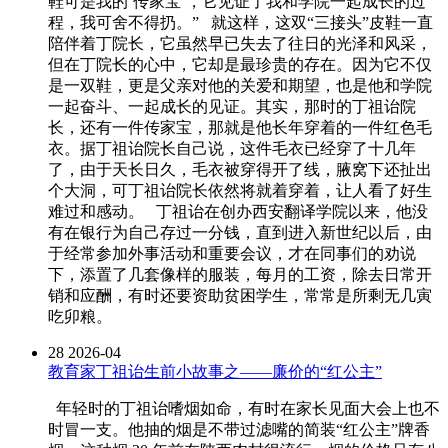
鞋可是我的‘传家宝’，它见证了我和学院一起成长的过
程，我可舍不得扔。” 就这样，这双“三接头”皮鞋一直
陪伴着丁院长，它虽然早已失去了往日的光泽和风采，
但在丁院长的心中，它却是最珍贵的存在。因为它不仅
是一双鞋，更是父亲对他的关爱和期望，也是他和学院
一起奋斗、一起成长的见证。其实，那时的丁祖诒院
长，还有一件传家宝，那就是他长年穿着的一件红色毛
衣。据丁祖诒院长自己说，这件毛衣已经穿了十几年
了，由于天长日久，毛衣被穿得开了线，腋窝下还扯出
个大洞，可丁祖诒院长依然将就着穿着，让人看了好生
难过和感动。 丁祖诒在创办西安翻译学院以来，他没
有在银行为自己存过一分钱，直到进入新世纪以后，由
于经常参加外事活动和重要会议，才在同事们的劝说
下，添置了几套像样的服装，每月的工资，除去日常开
销和应酬，有时还要资助贫困学生，常常是所剩无几寅
吃卯粮。
28
2026-04
教育家丁祖诒生前小故事之——廉价的“红公主”
年轻时的丁祖诒嗜烟如命，有时在家长见面大会上也不
时冒一支。他抽的烟是不带过滤嘴的简装“红公主”牌香