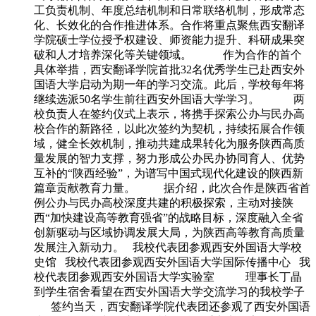
工负责机制、年度总结机制和日常联络机制，形成常态
化、长效化的合作推进体系。合作将重点聚焦西安翻译
学院硕士学位授予权建设、师资能力提升、科研成果突
破和人才培养深化等关键领域。 作为合作的首个
具体举措，西安翻译学院首批32名优秀学生已赴西安外
国语大学启动为期一年的学习交流。此后，学校每年将
继续选派50名学生前往西安外国语大学学习。 两
校负责人在签约仪式上表示，将携手探索公办与民办高
校合作的新路径，以此次签约为契机，持续拓展合作领
域，健全长效机制，推动共建成果转化为服务陕西高质
量发展的智力支撑，努力形成公办民办协同育人、优势
互补的“陕西经验”，为谱写中国式现代化建设的陕西新
篇章贡献教育力量。 据介绍，此次合作是陕西省首
例公办与民办高校深度共建的积极探索，主动对接陕
西“加快建设高等教育强省”的战略目标，深度融入全省
创新驱动与区域协调发展大局，为陕西高等教育高质量
发展注入新动力。 我校代表团参观西安外国语大学校
史馆 我校代表团参观西安外国语大学国际传播中心 我
校代表团参观西安外国语大学实验室 理事长丁晶
到学生宿舍看望在西安外国语大学交流学习的我校学子
签约当天，西安翻译学院代表团还参观了西安外国语