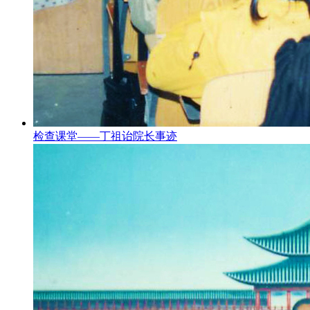
检查课堂——丁祖诒院长事迹