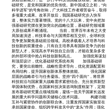
础研究，是党和国家的优良传统。新中国成立之初，“向
科学进军”的号角吹响，广大科技工作者艰苦奋斗，取得
多项重大成果。改革开放后，我国基础研究步入快车
道，整体实力显著增强。党的十八大以来，党中央把加
强基础研究摆在更加突出的战略位置，基础研究领域重
大原创成果不断涌现。 当前，世界百年未有之大变
局加速演进，科技革命与大国博弈相互交织，全球科技
竞争更加聚焦基础前沿领域。高校承载着人才培养与科
技创新的双重使命，只有自主培养具有国际竞争力的创
新型人才，实现高水平科技自立自强，才能在复杂多变
的外部环境中抢占科技创新制高点。 加强统筹谋划
和顶层设计，优化基础研究系统布局 加强基础研
究，要突出前瞻性、战略性需求导向，优化资源配置和
布局结构，提升国家创新体系整体效能。 强化国家
层面的战略牵引与任务凝练。坚持“四个面向”，将世界
科技前沿与国家重大战略需求紧密结合。充分发挥新型
举国体制优势，在国家科技决策咨询制度框架下，定期
发布基础研究重点领域指南，凝练一批关乎国家长远发
展的重大科学问题和关键核心技术问题。 构建功能
互补与紧密协作的创新联合体。注重发挥国家实验室在
承担国家使命、组织跨学科攻关中的“龙头”作用；强化