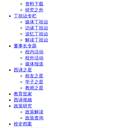
资料下载
研究之外
丁祖诒专栏
媒体丁祖诒
访谈丁祖诒
追忆丁祖诒
解读丁祖诒
董事长专题
校内活动
校外活动
媒体报道
西译之星
校友之星
学子之星
教师之星
教育世家
西译视频
政策研究
政策解读
政策查询
校史档案