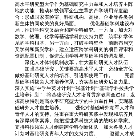
高水平研究型大学作为基础研究主力军和人才培养主阵
地的功能；推动科技领军企业主导的产学研用深度融
合；形成国家实验室、科研机构、高校、企业等各类创
新主体协同攻关的良好局面。 优化基础学科建设布
局，推进学科交叉融合和跨学科研究。一方面，加大对
数学、物理、化学等基础学科的支持力度，筑牢科学体
系的学科根基。另一方面，打破学科壁垒，前瞻布局交
叉学科和新兴学科，建立适应跨学科研究的项目评审和
资源配置机制，促进应用学科与基础学科协调发展。
深化人才体制机制改革，壮大基础研究人才队伍
加强基础研究，关键要靠高水平人才，必须全方位
做好基础研究人才的培养、引进和使用工作。 完善
基础学科拔尖人才培养体系，夯实基础研究后备力量。
深入实施“中学生英才计划”“强基计划”“基础学科拔尖学
生培养计划”，将基础研究人才培育贯穿教育全过程，发
挥高校特别是高水平研究型大学的主力军作用，实现基
础研究人才自主培养。 强化对基础研究领军人才和
青年人才的支持。注重在重大科研实践中发现和培养具
有深厚科学素养、能把握世界科技大势的战略科学家。
支持科技领军人才组建跨学科创新团队，加大各类人才
计划对基础研究青年人才的支持力度。 遵循人才成