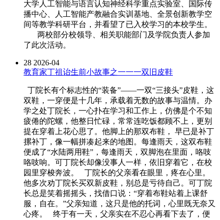
大学人工智能与语言认知神经科学重点实验室、国际传
播中心、人工智能产教融合实训基地、全景创新教学空
间等教学科研平台，并看望了已入校学习的本校学生。
两校部分校领导、相关职能部门及学院负责人参加
了此次活动。
28
2026-04
教育家丁祖诒生前小故事之一一一双旧皮鞋
丁院长有个标志性的“装备”——一双“三接头”皮鞋，这
双鞋，一穿便是十几年，承载着无数的故事与温情。办
学之处丁院长，一心扑在学习和工作上，仿佛是个不知
疲倦的陀螺，他整日忙碌，常常连吃饭都顾不上，更别
提在穿着上花心思了。他脚上的那双布鞋， 早已是补丁
摞补丁，像一幅拼凑起来的地图。每逢雨天，这双布鞋
便成了“水陆两用鞋”，每逢雨天，双脚泡在里面，咯吱
咯吱响。可丁院长却像没事人一样，依旧穿着它，在校
园里穿梭奔波。 丁院长的父亲看在眼里，疼在心里。
他多次劝丁院长买双新皮鞋，别总是亏待自己。可丁院
长总是笑着摇摇头，找借口说：“穿着布鞋站着上课舒
服，自在。”父亲知道，这只是他的托词，心里既无奈又
心疼。 终于有一天，父亲实在不忍心再看下去了，便