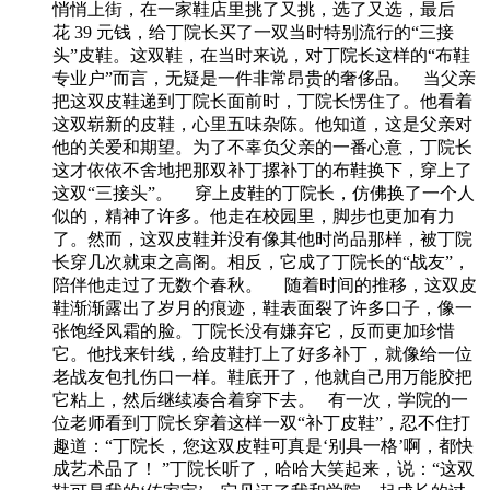
悄悄上街，在一家鞋店里挑了又挑，选了又选，最后
花 39 元钱，给丁院长买了一双当时特别流行的“三接
头”皮鞋。这双鞋，在当时来说，对丁院长这样的“布鞋
专业户”而言，无疑是一件非常昂贵的奢侈品。 当父亲
把这双皮鞋递到丁院长面前时，丁院长愣住了。他看着
这双崭新的皮鞋，心里五味杂陈。他知道，这是父亲对
他的关爱和期望。为了不辜负父亲的一番心意，丁院长
这才依依不舍地把那双补丁摞补丁的布鞋换下，穿上了
这双“三接头”。 穿上皮鞋的丁院长，仿佛换了一个人
似的，精神了许多。他走在校园里，脚步也更加有力
了。然而，这双皮鞋并没有像其他时尚品那样，被丁院
长穿几次就束之高阁。相反，它成了丁院长的“战友”，
陪伴他走过了无数个春秋。 随着时间的推移，这双皮
鞋渐渐露出了岁月的痕迹，鞋表面裂了许多口子，像一
张饱经风霜的脸。丁院长没有嫌弃它，反而更加珍惜
它。他找来针线，给皮鞋打上了好多补丁，就像给一位
老战友包扎伤口一样。鞋底开了，他就自己用万能胶把
它粘上，然后继续凑合着穿下去。 有一次，学院的一
位老师看到丁院长穿着这样一双“补丁皮鞋”，忍不住打
趣道：“丁院长，您这双皮鞋可真是‘别具一格’啊，都快
成艺术品了！ ”丁院长听了，哈哈大笑起来，说：“这双