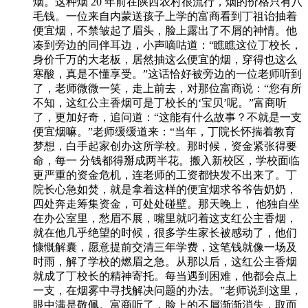
烟。这种烟 20 年前在陕西农村很流行，烟的价格只有八
毛钱。一位来自内蒙送孩子上学的富商看到丁祖诒抽着
便宜烟，不禁皱起了眉头，脸上露出了不屑的神情。他
凑到旁边的同伴耳边，小声嘀咕道：“瞧瞧这位丁校长，
身价千万的大老板，居然抽这么便宜的烟，穿得也这么
寒酸，真是不懂享受。”这话恰好被旁边的一位老师听到
了，老师微微一笑，走上前去，对那位富商说：“您有所
不知，这红公主香烟可是丁校长的‘宝贝’呢。”富商听
了，更加好奇，追问道：“这能有什么故事？不就是一支
便宜烟嘛。”老师缓缓道来：“当年，丁院长怀揣着教育
梦想，白手起家创办这所学校。那时候，资金紧张得要
命，每一 分钱都得掰成两半花。搬入新校区，学校面临
更严重的资金危机，连老师的工资都快发不出来了。丁
院长心急如焚，就是拿着这样的便宜烟求爷爷告奶奶，
四处奔走筹集资金，可处处碰壁。那天晚上， 他独自坐
在办公室里，愁眉不展，嘴里就叼着这支红公主香烟，
就在他几乎绝望的时候，很多学生家长被感动了，他们
慷慨解囊，愿意提前交清三年学费，这笔钱就像一场及
时雨，解了学校的燃眉之急。从那以后，这红公主香烟
就成了丁校长的精神寄托。每当遇到困难，他都会点上
一支，在烟雾中寻找解决问题的办法。”老师说到这里，
眼中满是敬佩。富商听了，脸上的不屑渐渐消失，取而