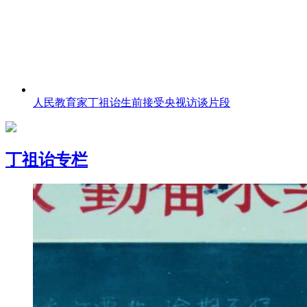
人民教育家丁祖诒生前接受央视访谈片段
丁祖诒专栏