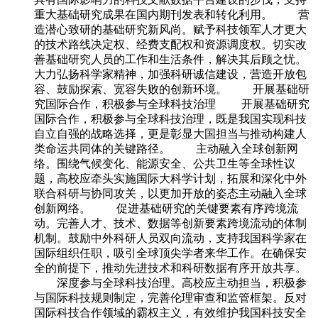
重大基础研究成果在国内期刊发表和转化利用。 营
造潜心致研的基础研究新风尚。赋予科技领军人才更大
的技术路线决定权、经费支配权和资源调度权。切实改
善基础研究人员的工作和生活条件，解决其后顾之忧。
大力弘扬科学家精神，加强科研诚信建设，营造开放包
容、鼓励探索、宽容失败的创新环境。 开展基础研
究国际合作，积极参与全球科技治理 开展基础研究
国际合作，积极参与全球科技治理，既是我国实现科技
自立自强的战略选择，更是彰显大国担当与推动构建人
类命运共同体的关键路径。 主动融入全球创新网
络。围绕气候变化、能源安全、公共卫生等全球性议
题，高校应牵头实施国际大科学计划，拓展和深化中外
联合科研与协同攻关，以更加开放的姿态主动融入全球
创新网络。 促进基础研究的关键要素有序跨境流
动。完善人才、技术、数据等创新要素跨境流动的体制
机制。鼓励中外科研人员双向流动，支持我国科学家在
国际组织任职，吸引全球顶尖学者来华工作。在确保安
全的前提下，推动先进技术和科研数据有序开放共享。
深度参与全球科技治理。高校应主动担当，积极参
与国际科技规则制定，完善伦理审查和监管框架。反对
国际科技合作领域的霸权主义，有效维护我国科技安全