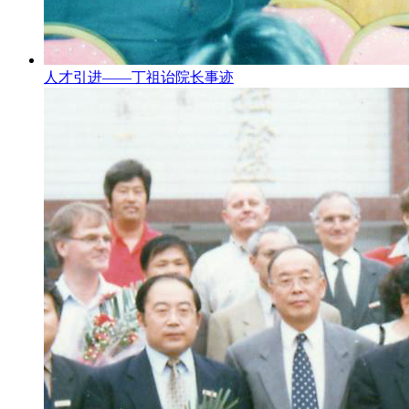
人才引进——丁祖诒院长事迹