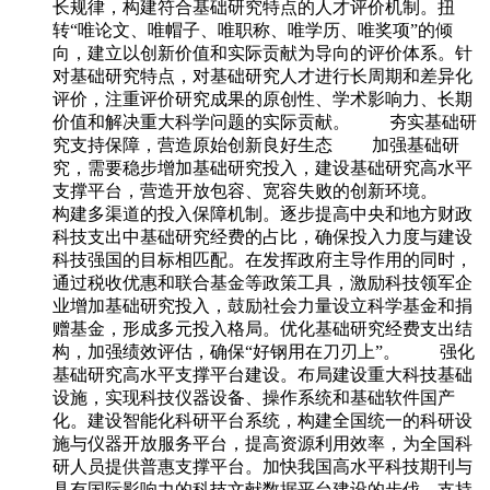
长规律，构建符合基础研究特点的人才评价机制。扭
转“唯论文、唯帽子、唯职称、唯学历、唯奖项”的倾
向，建立以创新价值和实际贡献为导向的评价体系。针
对基础研究特点，对基础研究人才进行长周期和差异化
评价，注重评价研究成果的原创性、学术影响力、长期
价值和解决重大科学问题的实际贡献。 夯实基础研
究支持保障，营造原始创新良好生态 加强基础研
究，需要稳步增加基础研究投入，建设基础研究高水平
支撑平台，营造开放包容、宽容失败的创新环境。
构建多渠道的投入保障机制。逐步提高中央和地方财政
科技支出中基础研究经费的占比，确保投入力度与建设
科技强国的目标相匹配。在发挥政府主导作用的同时，
通过税收优惠和联合基金等政策工具，激励科技领军企
业增加基础研究投入，鼓励社会力量设立科学基金和捐
赠基金，形成多元投入格局。优化基础研究经费支出结
构，加强绩效评估，确保“好钢用在刀刃上”。 强化
基础研究高水平支撑平台建设。布局建设重大科技基础
设施，实现科技仪器设备、操作系统和基础软件国产
化。建设智能化科研平台系统，构建全国统一的科研设
施与仪器开放服务平台，提高资源利用效率，为全国科
研人员提供普惠支撑平台。加快我国高水平科技期刊与
具有国际影响力的科技文献数据平台建设的步伐，支持