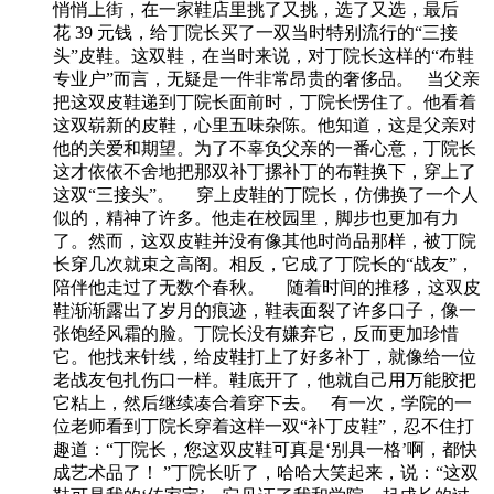
悄悄上街，在一家鞋店里挑了又挑，选了又选，最后
花 39 元钱，给丁院长买了一双当时特别流行的“三接
头”皮鞋。这双鞋，在当时来说，对丁院长这样的“布鞋
专业户”而言，无疑是一件非常昂贵的奢侈品。 当父亲
把这双皮鞋递到丁院长面前时，丁院长愣住了。他看着
这双崭新的皮鞋，心里五味杂陈。他知道，这是父亲对
他的关爱和期望。为了不辜负父亲的一番心意，丁院长
这才依依不舍地把那双补丁摞补丁的布鞋换下，穿上了
这双“三接头”。 穿上皮鞋的丁院长，仿佛换了一个人
似的，精神了许多。他走在校园里，脚步也更加有力
了。然而，这双皮鞋并没有像其他时尚品那样，被丁院
长穿几次就束之高阁。相反，它成了丁院长的“战友”，
陪伴他走过了无数个春秋。 随着时间的推移，这双皮
鞋渐渐露出了岁月的痕迹，鞋表面裂了许多口子，像一
张饱经风霜的脸。丁院长没有嫌弃它，反而更加珍惜
它。他找来针线，给皮鞋打上了好多补丁，就像给一位
老战友包扎伤口一样。鞋底开了，他就自己用万能胶把
它粘上，然后继续凑合着穿下去。 有一次，学院的一
位老师看到丁院长穿着这样一双“补丁皮鞋”，忍不住打
趣道：“丁院长，您这双皮鞋可真是‘别具一格’啊，都快
成艺术品了！ ”丁院长听了，哈哈大笑起来，说：“这双