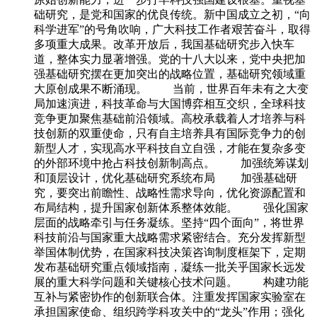
础研究，是党和国家的优良传统。新中国成立之初，“向
科学进军”的号角吹响，广大科技工作者艰苦奋斗，取得
多项重大成果。改革开放后，我国基础研究步入快车
道，整体实力显著增强。党的十八大以来，党中央把加
强基础研究摆在更加突出的战略位置，基础研究领域重
大原创成果不断涌现。 当前，世界百年未有之大变
局加速演进，科技革命与大国博弈相互交织，全球科技
竞争更加聚焦基础前沿领域。高校承载着人才培养与科
技创新的双重使命，只有自主培养具有国际竞争力的创
新型人才，实现高水平科技自立自强，才能在复杂多变
的外部环境中抢占科技创新制高点。 加强统筹谋划
和顶层设计，优化基础研究系统布局 加强基础研
究，要突出前瞻性、战略性需求导向，优化资源配置和
布局结构，提升国家创新体系整体效能。 强化国家
层面的战略牵引与任务凝练。坚持“四个面向”，将世界
科技前沿与国家重大战略需求紧密结合。充分发挥新型
举国体制优势，在国家科技决策咨询制度框架下，定期
发布基础研究重点领域指南，凝练一批关乎国家长远发
展的重大科学问题和关键核心技术问题。 构建功能
互补与紧密协作的创新联合体。注重发挥国家实验室在
承担国家使命、组织跨学科攻关中的“龙头”作用；强化