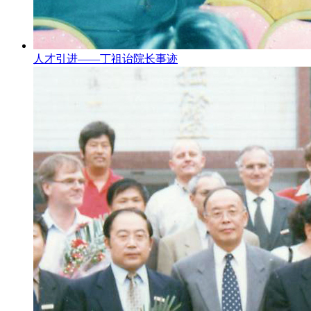
人才引进——丁祖诒院长事迹