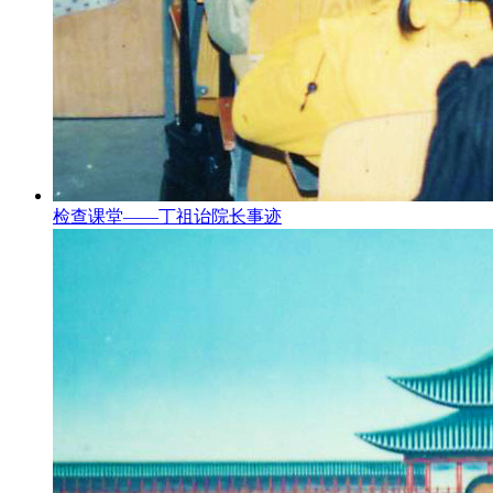
检查课堂——丁祖诒院长事迹