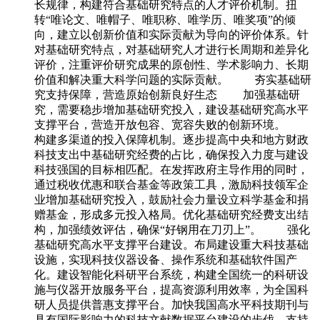
长规律，构建符合基础研究特点的人才评价机制。扭
转“唯论文、唯帽子、唯职称、唯学历、唯奖项”的倾
向，建立以创新价值和实际贡献为导向的评价体系。针
对基础研究特点，对基础研究人才进行长周期和差异化
评价，注重评价研究成果的原创性、学术影响力、长期
价值和解决重大科学问题的实际贡献。 夯实基础研
究支持保障，营造原始创新良好生态 加强基础研
究，需要稳步增加基础研究投入，建设基础研究高水平
支撑平台，营造开放包容、宽容失败的创新环境。
构建多渠道的投入保障机制。逐步提高中央和地方财政
科技支出中基础研究经费的占比，确保投入力度与建设
科技强国的目标相匹配。在发挥政府主导作用的同时，
通过税收优惠和联合基金等政策工具，激励科技领军企
业增加基础研究投入，鼓励社会力量设立科学基金和捐
赠基金，形成多元投入格局。优化基础研究经费支出结
构，加强绩效评估，确保“好钢用在刀刃上”。 强化
基础研究高水平支撑平台建设。布局建设重大科技基础
设施，实现科技仪器设备、操作系统和基础软件国产
化。建设智能化科研平台系统，构建全国统一的科研设
施与仪器开放服务平台，提高资源利用效率，为全国科
研人员提供普惠支撑平台。加快我国高水平科技期刊与
具有国际影响力的科技文献数据平台建设的步伐，支持