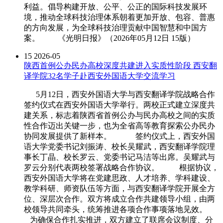
利益。倡导构建开放、公平、公正的国际科技发展环
境，推动全球科技治理体系朝着更加开放、包容、普惠
的方向发展，为全球科技治理贡献中国智慧和中国方
案。 《光明日报》（2026年05月12日 15版）
15
2026-05
陕西首例公办民办高校深度共建进入实质性阶段 西安翻
译学院32名学子赴西安外国语大学交流学习
5月12日，西安外国语大学与西安翻译学院战略合作
签约仪式在西安外国语大学举行。两校正式建立深度共
建关系，标志着陕西省首例公办与民办高校之间的实质
性合作迈出关键一步，也为全省高等教育探索公办民办
协同发展提供了新样本。 签约仪式上，西安外国
语大学党委书记刘振涛、校长吴耀武，西安翻译学院理
事长丁晶、校长罗云、党委书记马洁等出席。吴耀武与
罗云分别代表两校签署战略合作协议。 根据协议，
西安外国语大学将在党建思政、人才培养、学科建设、
教学科研、师资队伍等方面，与西安翻译学院开展全方
位、深层次合作。双方将成立合作共建领导小组，由两
校领导共同牵头，统筹推进各项合作事项落地见效。
为确保合作扎实推进，双方建立了联席会议制度、分