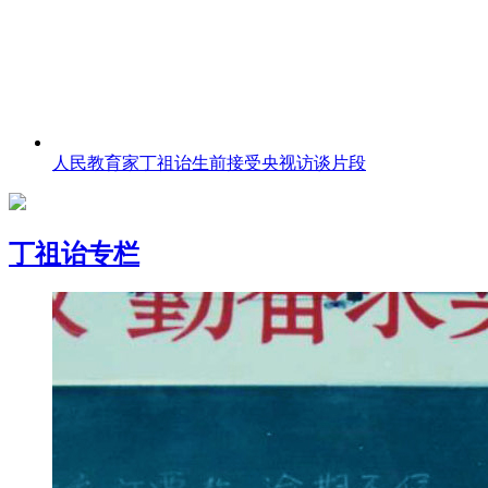
人民教育家丁祖诒生前接受央视访谈片段
丁祖诒专栏