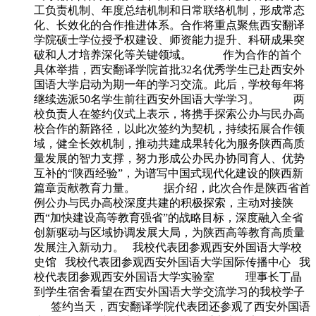
工负责机制、年度总结机制和日常联络机制，形成常态
化、长效化的合作推进体系。合作将重点聚焦西安翻译
学院硕士学位授予权建设、师资能力提升、科研成果突
破和人才培养深化等关键领域。 作为合作的首个
具体举措，西安翻译学院首批32名优秀学生已赴西安外
国语大学启动为期一年的学习交流。此后，学校每年将
继续选派50名学生前往西安外国语大学学习。 两
校负责人在签约仪式上表示，将携手探索公办与民办高
校合作的新路径，以此次签约为契机，持续拓展合作领
域，健全长效机制，推动共建成果转化为服务陕西高质
量发展的智力支撑，努力形成公办民办协同育人、优势
互补的“陕西经验”，为谱写中国式现代化建设的陕西新
篇章贡献教育力量。 据介绍，此次合作是陕西省首
例公办与民办高校深度共建的积极探索，主动对接陕
西“加快建设高等教育强省”的战略目标，深度融入全省
创新驱动与区域协调发展大局，为陕西高等教育高质量
发展注入新动力。 我校代表团参观西安外国语大学校
史馆 我校代表团参观西安外国语大学国际传播中心 我
校代表团参观西安外国语大学实验室 理事长丁晶
到学生宿舍看望在西安外国语大学交流学习的我校学子
签约当天，西安翻译学院代表团还参观了西安外国语