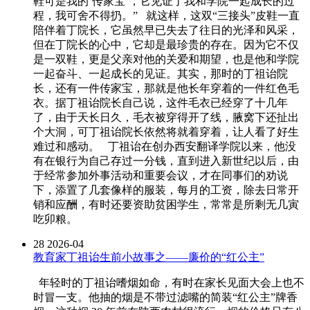
鞋可是我的‘传家宝’，它见证了我和学院一起成长的过
程，我可舍不得扔。” 就这样，这双“三接头”皮鞋一直
陪伴着丁院长，它虽然早已失去了往日的光泽和风采，
但在丁院长的心中，它却是最珍贵的存在。因为它不仅
是一双鞋，更是父亲对他的关爱和期望，也是他和学院
一起奋斗、一起成长的见证。其实，那时的丁祖诒院
长，还有一件传家宝，那就是他长年穿着的一件红色毛
衣。据丁祖诒院长自己说，这件毛衣已经穿了十几年
了，由于天长日久，毛衣被穿得开了线，腋窝下还扯出
个大洞，可丁祖诒院长依然将就着穿着，让人看了好生
难过和感动。 丁祖诒在创办西安翻译学院以来，他没
有在银行为自己存过一分钱，直到进入新世纪以后，由
于经常参加外事活动和重要会议，才在同事们的劝说
下，添置了几套像样的服装，每月的工资，除去日常开
销和应酬，有时还要资助贫困学生，常常是所剩无几寅
吃卯粮。
28
2026-04
教育家丁祖诒生前小故事之——廉价的“红公主”
年轻时的丁祖诒嗜烟如命，有时在家长见面大会上也不
时冒一支。他抽的烟是不带过滤嘴的简装“红公主”牌香