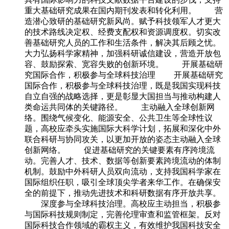
重大基础研究成果在国内期刊发表和转化利用。 营
造潜心致研的基础研究新风尚。赋予科技领军人才更大
的技术路线决定权、经费支配权和资源调度权。切实改
善基础研究人员的工作和生活条件，解决其后顾之忧。
大力弘扬科学家精神，加强科研诚信建设，营造开放包
容、鼓励探索、宽容失败的创新环境。 开展基础研
究国际合作，积极参与全球科技治理 开展基础研究
国际合作，积极参与全球科技治理，既是我国实现科技
自立自强的战略选择，更是彰显大国担当与推动构建人
类命运共同体的关键路径。 主动融入全球创新网
络。围绕气候变化、能源安全、公共卫生等全球性议
题，高校应牵头实施国际大科学计划，拓展和深化中外
联合科研与协同攻关，以更加开放的姿态主动融入全球
创新网络。 促进基础研究的关键要素有序跨境流
动。完善人才、技术、数据等创新要素跨境流动的体制
机制。鼓励中外科研人员双向流动，支持我国科学家在
国际组织任职，吸引全球顶尖学者来华工作。在确保安
全的前提下，推动先进技术和科研数据有序开放共享。
深度参与全球科技治理。高校应主动担当，积极参
与国际科技规则制定，完善伦理审查和监管框架。反对
国际科技合作领域的霸权主义，有效维护我国科技安全