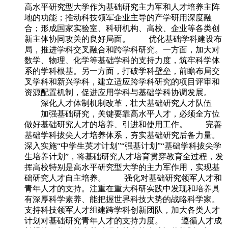
高水平研究型大学作为基础研究主力军和人才培养主阵
地的功能；推动科技领军企业主导的产学研用深度融
合；形成国家实验室、科研机构、高校、企业等各类创
新主体协同攻关的良好局面。 优化基础学科建设布
局，推进学科交叉融合和跨学科研究。一方面，加大对
数学、物理、化学等基础学科的支持力度，筑牢科学体
系的学科根基。另一方面，打破学科壁垒，前瞻布局交
叉学科和新兴学科，建立适应跨学科研究的项目评审和
资源配置机制，促进应用学科与基础学科协调发展。
深化人才体制机制改革，壮大基础研究人才队伍
加强基础研究，关键要靠高水平人才，必须全方位
做好基础研究人才的培养、引进和使用工作。 完善
基础学科拔尖人才培养体系，夯实基础研究后备力量。
深入实施“中学生英才计划”“强基计划”“基础学科拔尖学
生培养计划”，将基础研究人才培育贯穿教育全过程，发
挥高校特别是高水平研究型大学的主力军作用，实现基
础研究人才自主培养。 强化对基础研究领军人才和
青年人才的支持。注重在重大科研实践中发现和培养具
有深厚科学素养、能把握世界科技大势的战略科学家。
支持科技领军人才组建跨学科创新团队，加大各类人才
计划对基础研究青年人才的支持力度。 遵循人才成