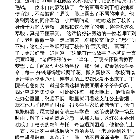
烟。这种烟 20 年前在陕西农村很流行，烟的价格只有八
毛钱。一位来自内蒙送孩子上学的富商看到丁祖诒抽着
便宜烟，不禁皱起了眉头，脸上露出了不屑的神情。他
凑到旁边的同伴耳边，小声嘀咕道：“瞧瞧这位丁校长，
身价千万的大老板，居然抽这么便宜的烟，穿得也这么
寒酸，真是不懂享受。”这话恰好被旁边的一位老师听到
了，老师微微一笑，走上前去，对那位富商说：“您有所
不知，这红公主香烟可是丁校长的‘宝贝’呢。”富商听
了，更加好奇，追问道：“这能有什么故事？不就是一支
便宜烟嘛。”老师缓缓道来：“当年，丁院长怀揣着教育
梦想，白手起家创办这所学校。那时候，资金紧张得要
命，每一 分钱都得掰成两半花。搬入新校区，学校面临
更严重的资金危机，连老师的工资都快发不出来了。丁
院长心急如焚，就是拿着这样的便宜烟求爷爷告奶奶，
四处奔走筹集资金，可处处碰壁。那天晚上， 他独自坐
在办公室里，愁眉不展，嘴里就叼着这支红公主香烟，
就在他几乎绝望的时候，很多学生家长被感动了，他们
慷慨解囊，愿意提前交清三年学费，这笔钱就像一场及
时雨，解了学校的燃眉之急。从那以后，这红公主香烟
就成了丁校长的精神寄托。每当遇到困难，他都会点上
一支，在烟雾中寻找解决问题的办法。”老师说到这里，
眼中满是敬佩。富商听了，脸上的不屑渐渐消失，取而