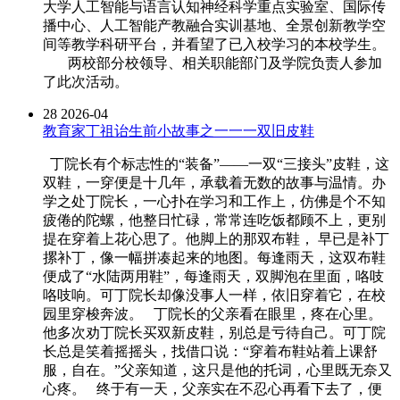
大学人工智能与语言认知神经科学重点实验室、国际传
播中心、人工智能产教融合实训基地、全景创新教学空
间等教学科研平台，并看望了已入校学习的本校学生。
两校部分校领导、相关职能部门及学院负责人参加
了此次活动。
28
2026-04
教育家丁祖诒生前小故事之一一一双旧皮鞋
丁院长有个标志性的“装备”——一双“三接头”皮鞋，这
双鞋，一穿便是十几年，承载着无数的故事与温情。办
学之处丁院长，一心扑在学习和工作上，仿佛是个不知
疲倦的陀螺，他整日忙碌，常常连吃饭都顾不上，更别
提在穿着上花心思了。他脚上的那双布鞋， 早已是补丁
摞补丁，像一幅拼凑起来的地图。每逢雨天，这双布鞋
便成了“水陆两用鞋”，每逢雨天，双脚泡在里面，咯吱
咯吱响。可丁院长却像没事人一样，依旧穿着它，在校
园里穿梭奔波。 丁院长的父亲看在眼里，疼在心里。
他多次劝丁院长买双新皮鞋，别总是亏待自己。可丁院
长总是笑着摇摇头，找借口说：“穿着布鞋站着上课舒
服，自在。”父亲知道，这只是他的托词，心里既无奈又
心疼。 终于有一天，父亲实在不忍心再看下去了，便