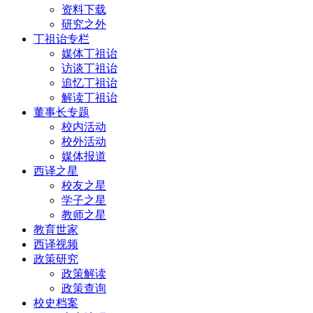
资料下载
研究之外
丁祖诒专栏
媒体丁祖诒
访谈丁祖诒
追忆丁祖诒
解读丁祖诒
董事长专题
校内活动
校外活动
媒体报道
西译之星
校友之星
学子之星
教师之星
教育世家
西译视频
政策研究
政策解读
政策查询
校史档案