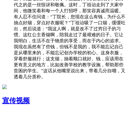
代之的是一丝惊讶和敬佩。这时，丁祖诒走到了大家中
间，他微笑着和每一个人打招呼，那笑容真诚而温暖。
有人忍不住问道：“丁院长，您现在这么有钱，为什么不
抽点好烟，穿点好衣服呢？”丁祖诒吸了一口烟，缓缓吐
出，然后说道：“我这人啊，就是改不了过穷日子的习
惯。这红公主香烟啊，陪我走过了最艰难的日子。它让
我明白，生活不在于物质的享受，而在于内心的追求。
我现在虽然有了些钱，但钱不是我的，我不能忘记自己
是从哪里来的，不能忘记创办学校的初心。这身衣服，
穿着舒服就行；这支烟，抽着顺口就好。钱，应该用在
更有意义的地方，比如改善学校的教学设施，帮助那些
贫困的学生。”这话从他嘴里说出来，带着几分自嘲，又
透着几分质朴。
宣传视频