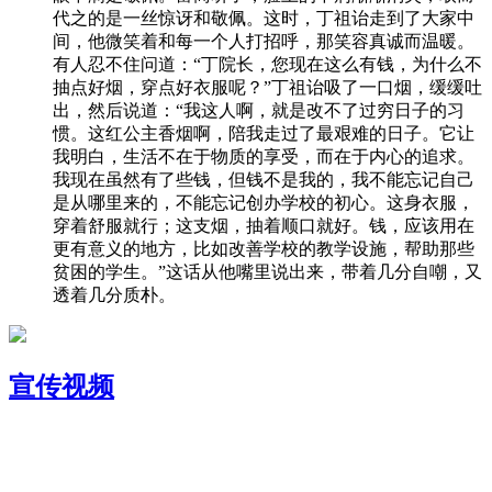
代之的是一丝惊讶和敬佩。这时，丁祖诒走到了大家中
间，他微笑着和每一个人打招呼，那笑容真诚而温暖。
有人忍不住问道：“丁院长，您现在这么有钱，为什么不
抽点好烟，穿点好衣服呢？”丁祖诒吸了一口烟，缓缓吐
出，然后说道：“我这人啊，就是改不了过穷日子的习
惯。这红公主香烟啊，陪我走过了最艰难的日子。它让
我明白，生活不在于物质的享受，而在于内心的追求。
我现在虽然有了些钱，但钱不是我的，我不能忘记自己
是从哪里来的，不能忘记创办学校的初心。这身衣服，
穿着舒服就行；这支烟，抽着顺口就好。钱，应该用在
更有意义的地方，比如改善学校的教学设施，帮助那些
贫困的学生。”这话从他嘴里说出来，带着几分自嘲，又
透着几分质朴。
宣传视频