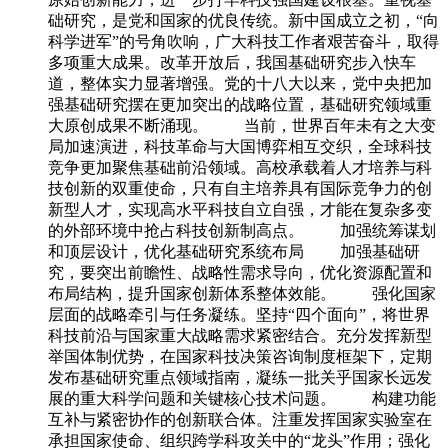
础研究，是党和国家的优良传统。新中国成立之初，“向
科学进军”的号角吹响，广大科技工作者艰苦奋斗，取得
多项重大成果。改革开放后，我国基础研究步入快车
道，整体实力显著增强。党的十八大以来，党中央把加
强基础研究摆在更加突出的战略位置，基础研究领域重
大原创成果不断涌现。 当前，世界百年未有之大变
局加速演进，科技革命与大国博弈相互交织，全球科技
竞争更加聚焦基础前沿领域。高校承载着人才培养与科
技创新的双重使命，只有自主培养具有国际竞争力的创
新型人才，实现高水平科技自立自强，才能在复杂多变
的外部环境中抢占科技创新制高点。 加强统筹谋划
和顶层设计，优化基础研究系统布局 加强基础研
究，要突出前瞻性、战略性需求导向，优化资源配置和
布局结构，提升国家创新体系整体效能。 强化国家
层面的战略牵引与任务凝练。坚持“四个面向”，将世界
科技前沿与国家重大战略需求紧密结合。充分发挥新型
举国体制优势，在国家科技决策咨询制度框架下，定期
发布基础研究重点领域指南，凝练一批关乎国家长远发
展的重大科学问题和关键核心技术问题。 构建功能
互补与紧密协作的创新联合体。注重发挥国家实验室在
承担国家使命、组织跨学科攻关中的“龙头”作用；强化