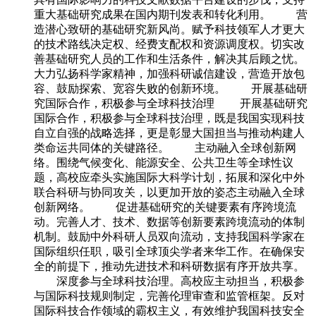
重大基础研究成果在国内期刊发表和转化利用。 营
造潜心致研的基础研究新风尚。赋予科技领军人才更大
的技术路线决定权、经费支配权和资源调度权。切实改
善基础研究人员的工作和生活条件，解决其后顾之忧。
大力弘扬科学家精神，加强科研诚信建设，营造开放包
容、鼓励探索、宽容失败的创新环境。 开展基础研
究国际合作，积极参与全球科技治理 开展基础研究
国际合作，积极参与全球科技治理，既是我国实现科技
自立自强的战略选择，更是彰显大国担当与推动构建人
类命运共同体的关键路径。 主动融入全球创新网
络。围绕气候变化、能源安全、公共卫生等全球性议
题，高校应牵头实施国际大科学计划，拓展和深化中外
联合科研与协同攻关，以更加开放的姿态主动融入全球
创新网络。 促进基础研究的关键要素有序跨境流
动。完善人才、技术、数据等创新要素跨境流动的体制
机制。鼓励中外科研人员双向流动，支持我国科学家在
国际组织任职，吸引全球顶尖学者来华工作。在确保安
全的前提下，推动先进技术和科研数据有序开放共享。
深度参与全球科技治理。高校应主动担当，积极参
与国际科技规则制定，完善伦理审查和监管框架。反对
国际科技合作领域的霸权主义，有效维护我国科技安全