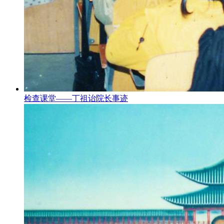
检查课堂——丁祖诒院长事迹