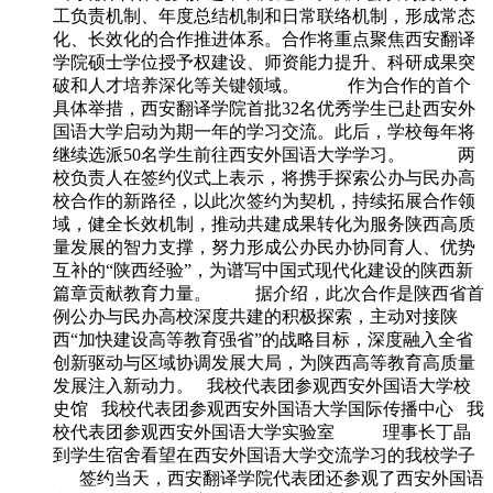
工负责机制、年度总结机制和日常联络机制，形成常态
化、长效化的合作推进体系。合作将重点聚焦西安翻译
学院硕士学位授予权建设、师资能力提升、科研成果突
破和人才培养深化等关键领域。 作为合作的首个
具体举措，西安翻译学院首批32名优秀学生已赴西安外
国语大学启动为期一年的学习交流。此后，学校每年将
继续选派50名学生前往西安外国语大学学习。 两
校负责人在签约仪式上表示，将携手探索公办与民办高
校合作的新路径，以此次签约为契机，持续拓展合作领
域，健全长效机制，推动共建成果转化为服务陕西高质
量发展的智力支撑，努力形成公办民办协同育人、优势
互补的“陕西经验”，为谱写中国式现代化建设的陕西新
篇章贡献教育力量。 据介绍，此次合作是陕西省首
例公办与民办高校深度共建的积极探索，主动对接陕
西“加快建设高等教育强省”的战略目标，深度融入全省
创新驱动与区域协调发展大局，为陕西高等教育高质量
发展注入新动力。 我校代表团参观西安外国语大学校
史馆 我校代表团参观西安外国语大学国际传播中心 我
校代表团参观西安外国语大学实验室 理事长丁晶
到学生宿舍看望在西安外国语大学交流学习的我校学子
签约当天，西安翻译学院代表团还参观了西安外国语