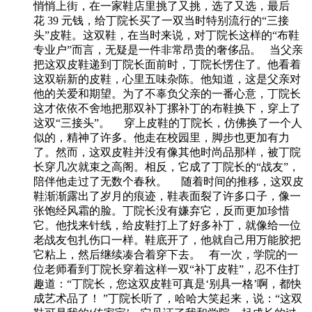
悄悄上街，在一家鞋店里挑了又挑，选了又选，最后
花 39 元钱，给丁院长买了一双当时特别流行的“三接
头”皮鞋。这双鞋，在当时来说，对丁院长这样的“布鞋
专业户”而言，无疑是一件非常昂贵的奢侈品。 当父亲
把这双皮鞋递到丁院长面前时，丁院长愣住了。他看着
这双崭新的皮鞋，心里五味杂陈。他知道，这是父亲对
他的关爱和期望。为了不辜负父亲的一番心意，丁院长
这才依依不舍地把那双补丁摞补丁的布鞋换下，穿上了
这双“三接头”。 穿上皮鞋的丁院长，仿佛换了一个人
似的，精神了许多。他走在校园里，脚步也更加有力
了。然而，这双皮鞋并没有像其他时尚品那样，被丁院
长穿几次就束之高阁。相反，它成了丁院长的“战友”，
陪伴他走过了无数个春秋。 随着时间的推移，这双皮
鞋渐渐露出了岁月的痕迹，鞋表面裂了许多口子，像一
张饱经风霜的脸。丁院长没有嫌弃它，反而更加珍惜
它。他找来针线，给皮鞋打上了好多补丁，就像给一位
老战友包扎伤口一样。鞋底开了，他就自己用万能胶把
它粘上，然后继续凑合着穿下去。 有一次，学院的一
位老师看到丁院长穿着这样一双“补丁皮鞋”，忍不住打
趣道：“丁院长，您这双皮鞋可真是‘别具一格’啊，都快
成艺术品了！ ”丁院长听了，哈哈大笑起来，说：“这双