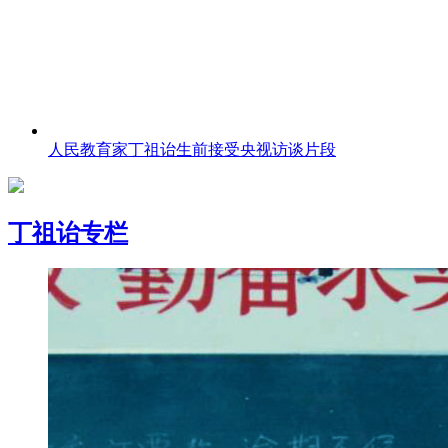
人民教育家丁祖诒生前接受央视访谈片段
丁祖诒专栏