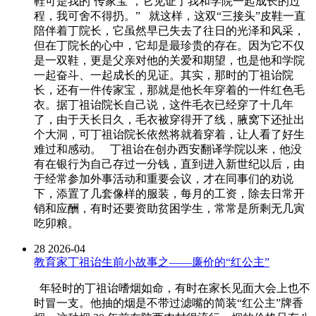
鞋可是我的‘传家宝’，它见证了我和学院一起成长的过
程，我可舍不得扔。” 就这样，这双“三接头”皮鞋一直
陪伴着丁院长，它虽然早已失去了往日的光泽和风采，
但在丁院长的心中，它却是最珍贵的存在。因为它不仅
是一双鞋，更是父亲对他的关爱和期望，也是他和学院
一起奋斗、一起成长的见证。其实，那时的丁祖诒院
长，还有一件传家宝，那就是他长年穿着的一件红色毛
衣。据丁祖诒院长自己说，这件毛衣已经穿了十几年
了，由于天长日久，毛衣被穿得开了线，腋窝下还扯出
个大洞，可丁祖诒院长依然将就着穿着，让人看了好生
难过和感动。 丁祖诒在创办西安翻译学院以来，他没
有在银行为自己存过一分钱，直到进入新世纪以后，由
于经常参加外事活动和重要会议，才在同事们的劝说
下，添置了几套像样的服装，每月的工资，除去日常开
销和应酬，有时还要资助贫困学生，常常是所剩无几寅
吃卯粮。
28
2026-04
教育家丁祖诒生前小故事之——廉价的“红公主”
年轻时的丁祖诒嗜烟如命，有时在家长见面大会上也不
时冒一支。他抽的烟是不带过滤嘴的简装“红公主”牌香