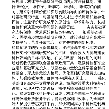
长规律，构建符合基础研究特点的人才评价机制。扭
转“唯论文、唯帽子、唯职称、唯学历、唯奖项”的倾
向，建立以创新价值和实际贡献为导向的评价体系。针
对基础研究特点，对基础研究人才进行长周期和差异化
评价，注重评价研究成果的原创性、学术影响力、长期
价值和解决重大科学问题的实际贡献。 夯实基础研
究支持保障，营造原始创新良好生态 加强基础研
究，需要稳步增加基础研究投入，建设基础研究高水平
支撑平台，营造开放包容、宽容失败的创新环境。
构建多渠道的投入保障机制。逐步提高中央和地方财政
科技支出中基础研究经费的占比，确保投入力度与建设
科技强国的目标相匹配。在发挥政府主导作用的同时，
通过税收优惠和联合基金等政策工具，激励科技领军企
业增加基础研究投入，鼓励社会力量设立科学基金和捐
赠基金，形成多元投入格局。优化基础研究经费支出结
构，加强绩效评估，确保“好钢用在刀刃上”。 强化
基础研究高水平支撑平台建设。布局建设重大科技基础
设施，实现科技仪器设备、操作系统和基础软件国产
化。建设智能化科研平台系统，构建全国统一的科研设
施与仪器开放服务平台，提高资源利用效率，为全国科
研人员提供普惠支撑平台。加快我国高水平科技期刊与
具有国际影响力的科技文献数据平台建设的步伐，支持