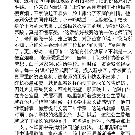
烟。这种烟 20 年前在陕西农村很流行，烟的价格只有八
毛钱。一位来自内蒙送孩子上学的富商看到丁祖诒抽着
便宜烟，不禁皱起了眉头，脸上露出了不屑的神情。他
凑到旁边的同伴耳边，小声嘀咕道：“瞧瞧这位丁校长，
身价千万的大老板，居然抽这么便宜的烟，穿得也这么
寒酸，真是不懂享受。”这话恰好被旁边的一位老师听到
了，老师微微一笑，走上前去，对那位富商说：“您有所
不知，这红公主香烟可是丁校长的‘宝贝’呢。”富商听
了，更加好奇，追问道：“这能有什么故事？不就是一支
便宜烟嘛。”老师缓缓道来：“当年，丁院长怀揣着教育
梦想，白手起家创办这所学校。那时候，资金紧张得要
命，每一 分钱都得掰成两半花。搬入新校区，学校面临
更严重的资金危机，连老师的工资都快发不出来了。丁
院长心急如焚，就是拿着这样的便宜烟求爷爷告奶奶，
四处奔走筹集资金，可处处碰壁。那天晚上， 他独自坐
在办公室里，愁眉不展，嘴里就叼着这支红公主香烟，
就在他几乎绝望的时候，很多学生家长被感动了，他们
慷慨解囊，愿意提前交清三年学费，这笔钱就像一场及
时雨，解了学校的燃眉之急。从那以后，这红公主香烟
就成了丁校长的精神寄托。每当遇到困难，他都会点上
一支，在烟雾中寻找解决问题的办法。”老师说到这里，
眼中满是敬佩。富商听了，脸上的不屑渐渐消失，取而