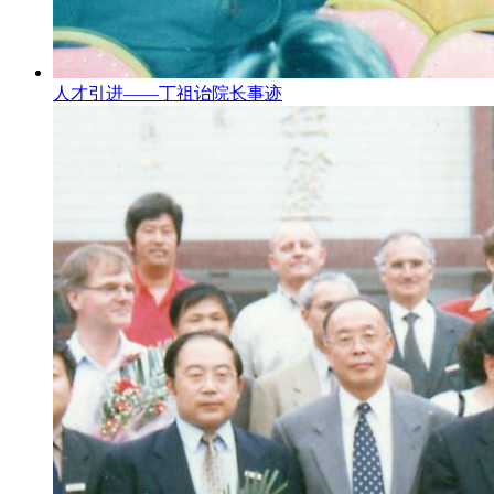
人才引进——丁祖诒院长事迹