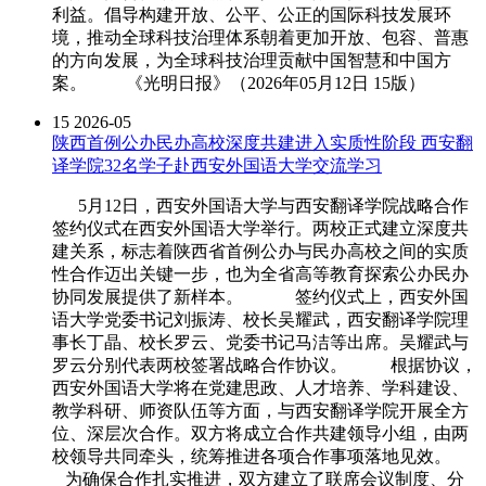
利益。倡导构建开放、公平、公正的国际科技发展环
境，推动全球科技治理体系朝着更加开放、包容、普惠
的方向发展，为全球科技治理贡献中国智慧和中国方
案。 《光明日报》（2026年05月12日 15版）
15
2026-05
陕西首例公办民办高校深度共建进入实质性阶段 西安翻
译学院32名学子赴西安外国语大学交流学习
5月12日，西安外国语大学与西安翻译学院战略合作
签约仪式在西安外国语大学举行。两校正式建立深度共
建关系，标志着陕西省首例公办与民办高校之间的实质
性合作迈出关键一步，也为全省高等教育探索公办民办
协同发展提供了新样本。 签约仪式上，西安外国
语大学党委书记刘振涛、校长吴耀武，西安翻译学院理
事长丁晶、校长罗云、党委书记马洁等出席。吴耀武与
罗云分别代表两校签署战略合作协议。 根据协议，
西安外国语大学将在党建思政、人才培养、学科建设、
教学科研、师资队伍等方面，与西安翻译学院开展全方
位、深层次合作。双方将成立合作共建领导小组，由两
校领导共同牵头，统筹推进各项合作事项落地见效。
为确保合作扎实推进，双方建立了联席会议制度、分