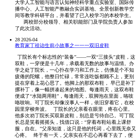
大学人工智能与语言认知神经科学重点实验室、国际传
播中心、人工智能产教融合实训基地、全景创新教学空
间等教学科研平台，并看望了已入校学习的本校学生。
两校部分校领导、相关职能部门及学院负责人参加
了此次活动。
28
2026-04
教育家丁祖诒生前小故事之一一一双旧皮鞋
丁院长有个标志性的“装备”——一双“三接头”皮鞋，这
双鞋，一穿便是十几年，承载着无数的故事与温情。办
学之处丁院长，一心扑在学习和工作上，仿佛是个不知
疲倦的陀螺，他整日忙碌，常常连吃饭都顾不上，更别
提在穿着上花心思了。他脚上的那双布鞋， 早已是补丁
摞补丁，像一幅拼凑起来的地图。每逢雨天，这双布鞋
便成了“水陆两用鞋”，每逢雨天，双脚泡在里面，咯吱
咯吱响。可丁院长却像没事人一样，依旧穿着它，在校
园里穿梭奔波。 丁院长的父亲看在眼里，疼在心里。
他多次劝丁院长买双新皮鞋，别总是亏待自己。可丁院
长总是笑着摇摇头，找借口说：“穿着布鞋站着上课舒
服，自在。”父亲知道，这只是他的托词，心里既无奈又
心疼。 终于有一天，父亲实在不忍心再看下去了，便