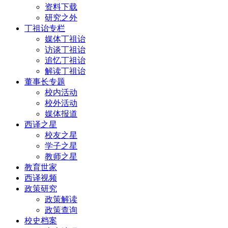
资料下载
研究之外
丁祖诒专栏
媒体丁祖诒
访谈丁祖诒
追忆丁祖诒
解读丁祖诒
董事长专题
校内活动
校外活动
媒体报道
西译之星
校友之星
学子之星
教师之星
教育世家
西译视频
政策研究
政策解读
政策查询
校史档案