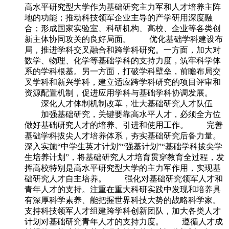
高水平研究型大学作为基础研究主力军和人才培养主阵
地的功能；推动科技领军企业主导的产学研用深度融
合；形成国家实验室、科研机构、高校、企业等各类创
新主体协同攻关的良好局面。 优化基础学科建设布
局，推进学科交叉融合和跨学科研究。一方面，加大对
数学、物理、化学等基础学科的支持力度，筑牢科学体
系的学科根基。另一方面，打破学科壁垒，前瞻布局交
叉学科和新兴学科，建立适应跨学科研究的项目评审和
资源配置机制，促进应用学科与基础学科协调发展。
深化人才体制机制改革，壮大基础研究人才队伍
加强基础研究，关键要靠高水平人才，必须全方位
做好基础研究人才的培养、引进和使用工作。 完善
基础学科拔尖人才培养体系，夯实基础研究后备力量。
深入实施“中学生英才计划”“强基计划”“基础学科拔尖学
生培养计划”，将基础研究人才培育贯穿教育全过程，发
挥高校特别是高水平研究型大学的主力军作用，实现基
础研究人才自主培养。 强化对基础研究领军人才和
青年人才的支持。注重在重大科研实践中发现和培养具
有深厚科学素养、能把握世界科技大势的战略科学家。
支持科技领军人才组建跨学科创新团队，加大各类人才
计划对基础研究青年人才的支持力度。 遵循人才成