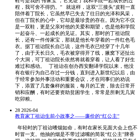
鞋可是我的‘传家宝’，它见证了我和学院一起成长的过
程，我可舍不得扔。” 就这样，这双“三接头”皮鞋一直
陪伴着丁院长，它虽然早已失去了往日的光泽和风采，
但在丁院长的心中，它却是最珍贵的存在。因为它不仅
是一双鞋，更是父亲对他的关爱和期望，也是他和学院
一起奋斗、一起成长的见证。其实，那时的丁祖诒院
长，还有一件传家宝，那就是他长年穿着的一件红色毛
衣。据丁祖诒院长自己说，这件毛衣已经穿了十几年
了，由于天长日久，毛衣被穿得开了线，腋窝下还扯出
个大洞，可丁祖诒院长依然将就着穿着，让人看了好生
难过和感动。 丁祖诒在创办西安翻译学院以来，他没
有在银行为自己存过一分钱，直到进入新世纪以后，由
于经常参加外事活动和重要会议，才在同事们的劝说
下，添置了几套像样的服装，每月的工资，除去日常开
销和应酬，有时还要资助贫困学生，常常是所剩无几寅
吃卯粮。
28
2026-04
教育家丁祖诒生前小故事之——廉价的“红公主”
年轻时的丁祖诒嗜烟如命，有时在家长见面大会上也不
时冒一支。他抽的烟是不带过滤嘴的简装“红公主”牌香