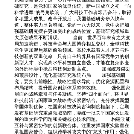
础研究，是党和国家的优良传统。新中国成立之初，“向
科学进军”的号角吹响，广大科技工作者艰苦奋斗，取得
多项重大成果。改革开放后，我国基础研究步入快车
道，整体实力显著增强。党的十八大以来，党中央把加
强基础研究摆在更加突出的战略位置，基础研究领域重
大原创成果不断涌现。 当前，世界百年未有之大变
局加速演进，科技革命与大国博弈相互交织，全球科技
竞争更加聚焦基础前沿领域。高校承载着人才培养与科
技创新的双重使命，只有自主培养具有国际竞争力的创
新型人才，实现高水平科技自立自强，才能在复杂多变
的外部环境中抢占科技创新制高点。 加强统筹谋划
和顶层设计，优化基础研究系统布局 加强基础研
究，要突出前瞻性、战略性需求导向，优化资源配置和
布局结构，提升国家创新体系整体效能。 强化国家
层面的战略牵引与任务凝练。坚持“四个面向”，将世界
科技前沿与国家重大战略需求紧密结合。充分发挥新型
举国体制优势，在国家科技决策咨询制度框架下，定期
发布基础研究重点领域指南，凝练一批关乎国家长远发
展的重大科学问题和关键核心技术问题。 构建功能
互补与紧密协作的创新联合体。注重发挥国家实验室在
承担国家使命、组织跨学科攻关中的“龙头”作用；强化