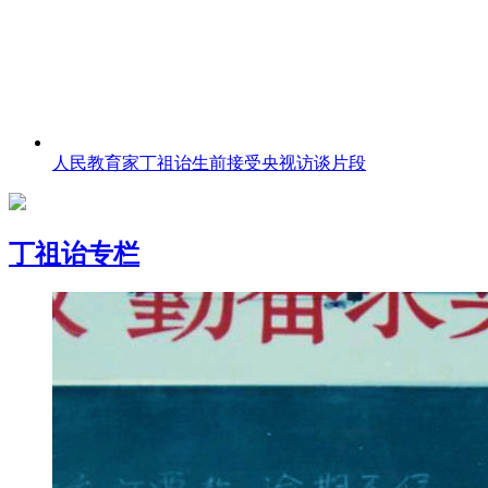
人民教育家丁祖诒生前接受央视访谈片段
丁祖诒专栏