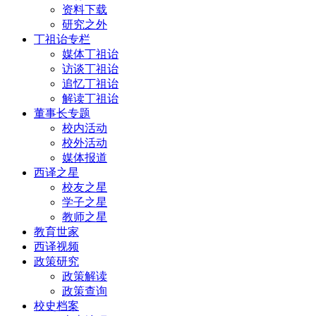
资料下载
研究之外
丁祖诒专栏
媒体丁祖诒
访谈丁祖诒
追忆丁祖诒
解读丁祖诒
董事长专题
校内活动
校外活动
媒体报道
西译之星
校友之星
学子之星
教师之星
教育世家
西译视频
政策研究
政策解读
政策查询
校史档案