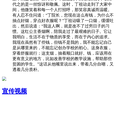
代之的是一丝惊讶和敬佩。这时，丁祖诒走到了大家中
间，他微笑着和每一个人打招呼，那笑容真诚而温暖。
有人忍不住问道：“丁院长，您现在这么有钱，为什么不
抽点好烟，穿点好衣服呢？”丁祖诒吸了一口烟，缓缓吐
出，然后说道：“我这人啊，就是改不了过穷日子的习
惯。这红公主香烟啊，陪我走过了最艰难的日子。它让
我明白，生活不在于物质的享受，而在于内心的追求。
我现在虽然有了些钱，但钱不是我的，我不能忘记自己
是从哪里来的，不能忘记创办学校的初心。这身衣服，
穿着舒服就行；这支烟，抽着顺口就好。钱，应该用在
更有意义的地方，比如改善学校的教学设施，帮助那些
贫困的学生。”这话从他嘴里说出来，带着几分自嘲，又
透着几分质朴。
宣传视频