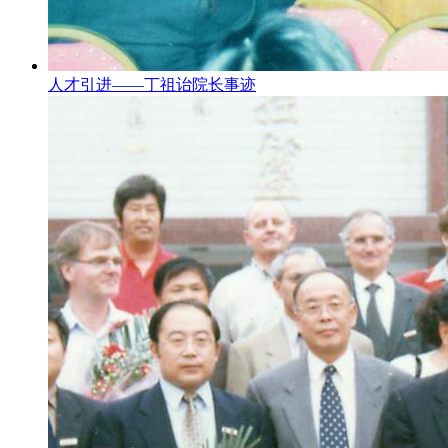
人才引进——丁祖诒院长事迹