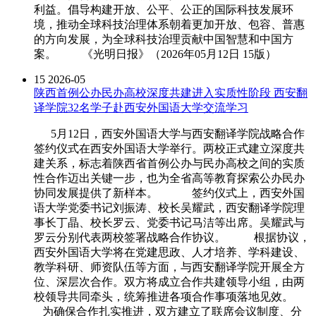
利益。倡导构建开放、公平、公正的国际科技发展环
境，推动全球科技治理体系朝着更加开放、包容、普惠
的方向发展，为全球科技治理贡献中国智慧和中国方
案。 《光明日报》（2026年05月12日 15版）
15
2026-05
陕西首例公办民办高校深度共建进入实质性阶段 西安翻
译学院32名学子赴西安外国语大学交流学习
5月12日，西安外国语大学与西安翻译学院战略合作
签约仪式在西安外国语大学举行。两校正式建立深度共
建关系，标志着陕西省首例公办与民办高校之间的实质
性合作迈出关键一步，也为全省高等教育探索公办民办
协同发展提供了新样本。 签约仪式上，西安外国
语大学党委书记刘振涛、校长吴耀武，西安翻译学院理
事长丁晶、校长罗云、党委书记马洁等出席。吴耀武与
罗云分别代表两校签署战略合作协议。 根据协议，
西安外国语大学将在党建思政、人才培养、学科建设、
教学科研、师资队伍等方面，与西安翻译学院开展全方
位、深层次合作。双方将成立合作共建领导小组，由两
校领导共同牵头，统筹推进各项合作事项落地见效。
为确保合作扎实推进，双方建立了联席会议制度、分