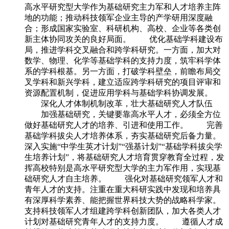
高水平研究型大学作为基础研究主力军和人才培养主阵
地的功能；推动科技领军企业主导的产学研用深度融
合；形成国家实验室、科研机构、高校、企业等各类创
新主体协同攻关的良好局面。 优化基础学科建设布
局，推进学科交叉融合和跨学科研究。一方面，加大对
数学、物理、化学等基础学科的支持力度，筑牢科学体
系的学科根基。另一方面，打破学科壁垒，前瞻布局交
叉学科和新兴学科，建立适应跨学科研究的项目评审和
资源配置机制，促进应用学科与基础学科协调发展。
深化人才体制机制改革，壮大基础研究人才队伍
加强基础研究，关键要靠高水平人才，必须全方位
做好基础研究人才的培养、引进和使用工作。 完善
基础学科拔尖人才培养体系，夯实基础研究后备力量。
深入实施“中学生英才计划”“强基计划”“基础学科拔尖学
生培养计划”，将基础研究人才培育贯穿教育全过程，发
挥高校特别是高水平研究型大学的主力军作用，实现基
础研究人才自主培养。 强化对基础研究领军人才和
青年人才的支持。注重在重大科研实践中发现和培养具
有深厚科学素养、能把握世界科技大势的战略科学家。
支持科技领军人才组建跨学科创新团队，加大各类人才
计划对基础研究青年人才的支持力度。 遵循人才成