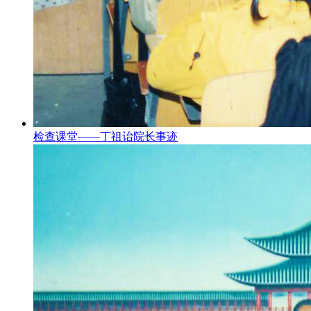
检查课堂——丁祖诒院长事迹