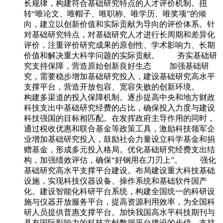
长规律，构建符合基础研究特点的人才评价机制。扭
转“唯论文、唯帽子、唯职称、唯学历、唯奖项”的倾
向，建立以创新价值和实际贡献为导向的评价体系。针
对基础研究特点，对基础研究人才进行长周期和差异化
评价，注重评价研究成果的原创性、学术影响力、长期
价值和解决重大科学问题的实际贡献。 夯实基础研
究支持保障，营造原始创新良好生态 加强基础研
究，需要稳步增加基础研究投入，建设基础研究高水平
支撑平台，营造开放包容、宽容失败的创新环境。
构建多渠道的投入保障机制。逐步提高中央和地方财政
科技支出中基础研究经费的占比，确保投入力度与建设
科技强国的目标相匹配。在发挥政府主导作用的同时，
通过税收优惠和联合基金等政策工具，激励科技领军企
业增加基础研究投入，鼓励社会力量设立科学基金和捐
赠基金，形成多元投入格局。优化基础研究经费支出结
构，加强绩效评估，确保“好钢用在刀刃上”。 强化
基础研究高水平支撑平台建设。布局建设重大科技基础
设施，实现科技仪器设备、操作系统和基础软件国产
化。建设智能化科研平台系统，构建全国统一的科研设
施与仪器开放服务平台，提高资源利用效率，为全国科
研人员提供普惠支撑平台。加快我国高水平科技期刊与
具有国际影响力的科技文献数据平台建设的步伐，支持