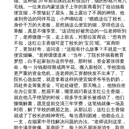
烟。这种烟 20 年前在陕西农村很流行，烟的价格只有八
毛钱。一位来自内蒙送孩子上学的富商看到丁祖诒抽着
便宜烟，不禁皱起了眉头，脸上露出了不屑的神情。他
凑到旁边的同伴耳边，小声嘀咕道：“瞧瞧这位丁校长，
身价千万的大老板，居然抽这么便宜的烟，穿得也这么
寒酸，真是不懂享受。”这话恰好被旁边的一位老师听到
了，老师微微一笑，走上前去，对那位富商说：“您有所
不知，这红公主香烟可是丁校长的‘宝贝’呢。”富商听
了，更加好奇，追问道：“这能有什么故事？不就是一支
便宜烟嘛。”老师缓缓道来：“当年，丁院长怀揣着教育
梦想，白手起家创办这所学校。那时候，资金紧张得要
命，每一 分钱都得掰成两半花。搬入新校区，学校面临
更严重的资金危机，连老师的工资都快发不出来了。丁
院长心急如焚，就是拿着这样的便宜烟求爷爷告奶奶，
四处奔走筹集资金，可处处碰壁。那天晚上， 他独自坐
在办公室里，愁眉不展，嘴里就叼着这支红公主香烟，
就在他几乎绝望的时候，很多学生家长被感动了，他们
慷慨解囊，愿意提前交清三年学费，这笔钱就像一场及
时雨，解了学校的燃眉之急。从那以后，这红公主香烟
就成了丁校长的精神寄托。每当遇到困难，他都会点上
一支，在烟雾中寻找解决问题的办法。”老师说到这里，
眼中满是敬佩。富商听了，脸上的不屑渐渐消失，取而