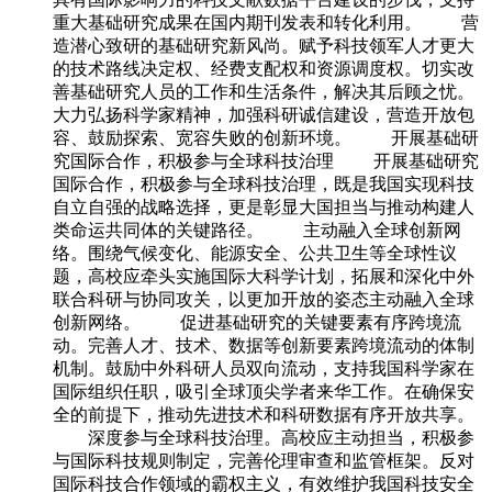
重大基础研究成果在国内期刊发表和转化利用。 营
造潜心致研的基础研究新风尚。赋予科技领军人才更大
的技术路线决定权、经费支配权和资源调度权。切实改
善基础研究人员的工作和生活条件，解决其后顾之忧。
大力弘扬科学家精神，加强科研诚信建设，营造开放包
容、鼓励探索、宽容失败的创新环境。 开展基础研
究国际合作，积极参与全球科技治理 开展基础研究
国际合作，积极参与全球科技治理，既是我国实现科技
自立自强的战略选择，更是彰显大国担当与推动构建人
类命运共同体的关键路径。 主动融入全球创新网
络。围绕气候变化、能源安全、公共卫生等全球性议
题，高校应牵头实施国际大科学计划，拓展和深化中外
联合科研与协同攻关，以更加开放的姿态主动融入全球
创新网络。 促进基础研究的关键要素有序跨境流
动。完善人才、技术、数据等创新要素跨境流动的体制
机制。鼓励中外科研人员双向流动，支持我国科学家在
国际组织任职，吸引全球顶尖学者来华工作。在确保安
全的前提下，推动先进技术和科研数据有序开放共享。
深度参与全球科技治理。高校应主动担当，积极参
与国际科技规则制定，完善伦理审查和监管框架。反对
国际科技合作领域的霸权主义，有效维护我国科技安全