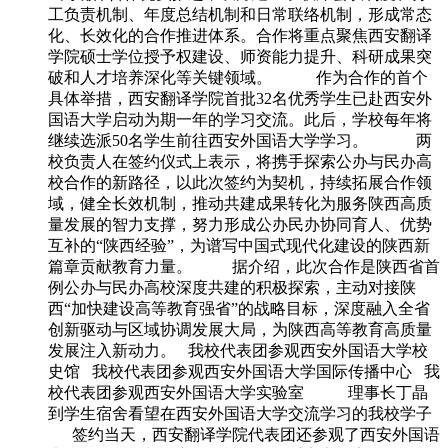
工负责机制、年度总结机制和日常联络机制，形成常态
化、长效化的合作推进体系。合作将重点聚焦西安翻译
学院硕士学位授予权建设、师资能力提升、科研成果突
破和人才培养深化等关键领域。 作为合作的首个
具体举措，西安翻译学院首批32名优秀学生已赴西安外
国语大学启动为期一年的学习交流。此后，学校每年将
继续选派50名学生前往西安外国语大学学习。 两
校负责人在签约仪式上表示，将携手探索公办与民办高
校合作的新路径，以此次签约为契机，持续拓展合作领
域，健全长效机制，推动共建成果转化为服务陕西高质
量发展的智力支撑，努力形成公办民办协同育人、优势
互补的“陕西经验”，为谱写中国式现代化建设的陕西新
篇章贡献教育力量。 据介绍，此次合作是陕西省首
例公办与民办高校深度共建的积极探索，主动对接陕
西“加快建设高等教育强省”的战略目标，深度融入全省
创新驱动与区域协调发展大局，为陕西高等教育高质量
发展注入新动力。 我校代表团参观西安外国语大学校
史馆 我校代表团参观西安外国语大学国际传播中心 我
校代表团参观西安外国语大学实验室 理事长丁晶
到学生宿舍看望在西安外国语大学交流学习的我校学子
签约当天，西安翻译学院代表团还参观了西安外国语