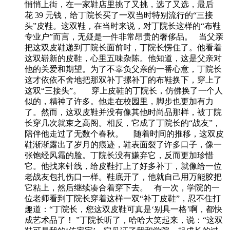
悄悄上街，在一家鞋店里挑了又挑，选了又选，最后
花 39 元钱，给丁院长买了一双当时特别流行的“三接
头”皮鞋。这双鞋，在当时来说，对丁院长这样的“布鞋
专业户”而言，无疑是一件非常昂贵的奢侈品。 当父亲
把这双皮鞋递到丁院长面前时，丁院长愣住了。他看着
这双崭新的皮鞋，心里五味杂陈。他知道，这是父亲对
他的关爱和期望。为了不辜负父亲的一番心意，丁院长
这才依依不舍地把那双补丁摞补丁的布鞋换下，穿上了
这双“三接头”。 穿上皮鞋的丁院长，仿佛换了一个人
似的，精神了许多。他走在校园里，脚步也更加有力
了。然而，这双皮鞋并没有像其他时尚品那样，被丁院
长穿几次就束之高阁。相反，它成了丁院长的“战友”，
陪伴他走过了无数个春秋。 随着时间的推移，这双皮
鞋渐渐露出了岁月的痕迹，鞋表面裂了许多口子，像一
张饱经风霜的脸。丁院长没有嫌弃它，反而更加珍惜
它。他找来针线，给皮鞋打上了好多补丁，就像给一位
老战友包扎伤口一样。鞋底开了，他就自己用万能胶把
它粘上，然后继续凑合着穿下去。 有一次，学院的一
位老师看到丁院长穿着这样一双“补丁皮鞋”，忍不住打
趣道：“丁院长，您这双皮鞋可真是‘别具一格’啊，都快
成艺术品了！ ”丁院长听了，哈哈大笑起来，说：“这双