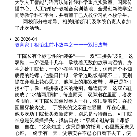
大学人工智能与语言认知神经科学重点实验室、国际传
播中心、人工智能产教融合实训基地、全景创新教学空
间等教学科研平台，并看望了已入校学习的本校学生。
两校部分校领导、相关职能部门及学院负责人参加
了此次活动。
28
2026-04
教育家丁祖诒生前小故事之一一一双旧皮鞋
丁院长有个标志性的“装备”——一双“三接头”皮鞋，这
双鞋，一穿便是十几年，承载着无数的故事与温情。办
学之处丁院长，一心扑在学习和工作上，仿佛是个不知
疲倦的陀螺，他整日忙碌，常常连吃饭都顾不上，更别
提在穿着上花心思了。他脚上的那双布鞋， 早已是补丁
摞补丁，像一幅拼凑起来的地图。每逢雨天，这双布鞋
便成了“水陆两用鞋”，每逢雨天，双脚泡在里面，咯吱
咯吱响。可丁院长却像没事人一样，依旧穿着它，在校
园里穿梭奔波。 丁院长的父亲看在眼里，疼在心里。
他多次劝丁院长买双新皮鞋，别总是亏待自己。可丁院
长总是笑着摇摇头，找借口说：“穿着布鞋站着上课舒
服，自在。”父亲知道，这只是他的托词，心里既无奈又
心疼。 终于有一天，父亲实在不忍心再看下去了，便