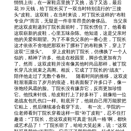
悄悄上街，在一家鞋店里挑了又挑，选了又选，最后
花 39 元钱，给丁院长买了一双当时特别流行的“三接
头”皮鞋。这双鞋，在当时来说，对丁院长这样的“布鞋
专业户”而言，无疑是一件非常昂贵的奢侈品。 当父亲
把这双皮鞋递到丁院长面前时，丁院长愣住了。他看着
这双崭新的皮鞋，心里五味杂陈。他知道，这是父亲对
他的关爱和期望。为了不辜负父亲的一番心意，丁院长
这才依依不舍地把那双补丁摞补丁的布鞋换下，穿上了
这双“三接头”。 穿上皮鞋的丁院长，仿佛换了一个人
似的，精神了许多。他走在校园里，脚步也更加有力
了。然而，这双皮鞋并没有像其他时尚品那样，被丁院
长穿几次就束之高阁。相反，它成了丁院长的“战友”，
陪伴他走过了无数个春秋。 随着时间的推移，这双皮
鞋渐渐露出了岁月的痕迹，鞋表面裂了许多口子，像一
张饱经风霜的脸。丁院长没有嫌弃它，反而更加珍惜
它。他找来针线，给皮鞋打上了好多补丁，就像给一位
老战友包扎伤口一样。鞋底开了，他就自己用万能胶把
它粘上，然后继续凑合着穿下去。 有一次，学院的一
位老师看到丁院长穿着这样一双“补丁皮鞋”，忍不住打
趣道：“丁院长，您这双皮鞋可真是‘别具一格’啊，都快
成艺术品了！ ”丁院长听了，哈哈大笑起来，说：“这双