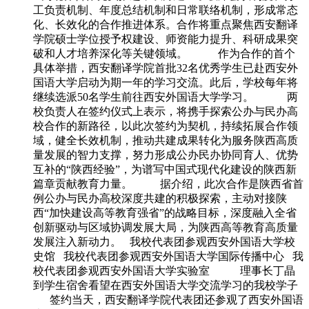
工负责机制、年度总结机制和日常联络机制，形成常态
化、长效化的合作推进体系。合作将重点聚焦西安翻译
学院硕士学位授予权建设、师资能力提升、科研成果突
破和人才培养深化等关键领域。 作为合作的首个
具体举措，西安翻译学院首批32名优秀学生已赴西安外
国语大学启动为期一年的学习交流。此后，学校每年将
继续选派50名学生前往西安外国语大学学习。 两
校负责人在签约仪式上表示，将携手探索公办与民办高
校合作的新路径，以此次签约为契机，持续拓展合作领
域，健全长效机制，推动共建成果转化为服务陕西高质
量发展的智力支撑，努力形成公办民办协同育人、优势
互补的“陕西经验”，为谱写中国式现代化建设的陕西新
篇章贡献教育力量。 据介绍，此次合作是陕西省首
例公办与民办高校深度共建的积极探索，主动对接陕
西“加快建设高等教育强省”的战略目标，深度融入全省
创新驱动与区域协调发展大局，为陕西高等教育高质量
发展注入新动力。 我校代表团参观西安外国语大学校
史馆 我校代表团参观西安外国语大学国际传播中心 我
校代表团参观西安外国语大学实验室 理事长丁晶
到学生宿舍看望在西安外国语大学交流学习的我校学子
签约当天，西安翻译学院代表团还参观了西安外国语