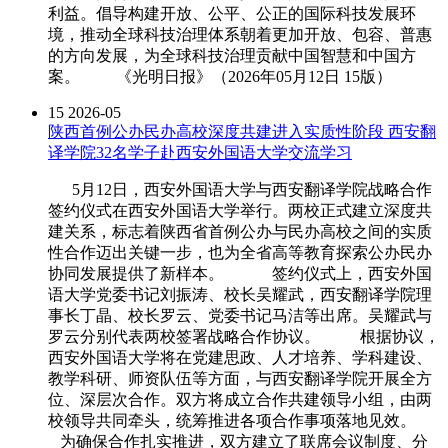
利益。倡导构建开放、公平、公正的国际科技发展环
境，推动全球科技治理体系朝着更加开放、包容、普惠
的方向发展，为全球科技治理贡献中国智慧和中国方
案。 《光明日报》（2026年05月12日 15版）
15
2026-05
陕西首例公办民办高校深度共建进入实质性阶段 西安翻
译学院32名学子赴西安外国语大学交流学习
5月12日，西安外国语大学与西安翻译学院战略合作
签约仪式在西安外国语大学举行。两校正式建立深度共
建关系，标志着陕西省首例公办与民办高校之间的实质
性合作迈出关键一步，也为全省高等教育探索公办民办
协同发展提供了新样本。 签约仪式上，西安外国
语大学党委书记刘振涛、校长吴耀武，西安翻译学院理
事长丁晶、校长罗云、党委书记马洁等出席。吴耀武与
罗云分别代表两校签署战略合作协议。 根据协议，
西安外国语大学将在党建思政、人才培养、学科建设、
教学科研、师资队伍等方面，与西安翻译学院开展全方
位、深层次合作。双方将成立合作共建领导小组，由两
校领导共同牵头，统筹推进各项合作事项落地见效。
为确保合作扎实推进，双方建立了联席会议制度、分