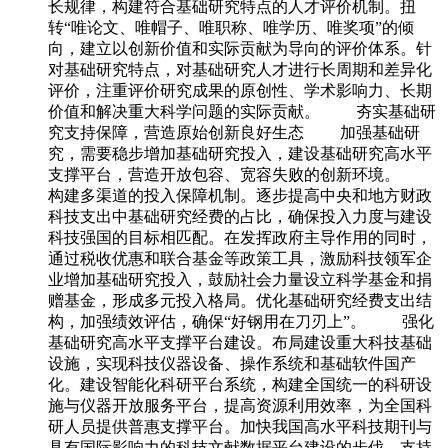
长规律，构建符合基础研究特点的人才评价机制。扭
转“唯论文、唯帽子、唯职称、唯学历、唯奖项”的倾
向，建立以创新价值和实际贡献为导向的评价体系。针
对基础研究特点，对基础研究人才进行长周期和差异化
评价，注重评价研究成果的原创性、学术影响力、长期
价值和解决重大科学问题的实际贡献。 夯实基础研
究支持保障，营造原始创新良好生态 加强基础研
究，需要稳步增加基础研究投入，建设基础研究高水平
支撑平台，营造开放包容、宽容失败的创新环境。
构建多渠道的投入保障机制。逐步提高中央和地方财政
科技支出中基础研究经费的占比，确保投入力度与建设
科技强国的目标相匹配。在发挥政府主导作用的同时，
通过税收优惠和联合基金等政策工具，激励科技领军企
业增加基础研究投入，鼓励社会力量设立科学基金和捐
赠基金，形成多元投入格局。优化基础研究经费支出结
构，加强绩效评估，确保“好钢用在刀刃上”。 强化
基础研究高水平支撑平台建设。布局建设重大科技基础
设施，实现科技仪器设备、操作系统和基础软件国产
化。建设智能化科研平台系统，构建全国统一的科研设
施与仪器开放服务平台，提高资源利用效率，为全国科
研人员提供普惠支撑平台。加快我国高水平科技期刊与
具有国际影响力的科技文献数据平台建设的步伐，支持