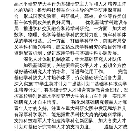
高水平研究型大学作为基础研究主力军和人才培养主阵
地的功能；推动科技领军企业主导的产学研用深度融
合；形成国家实验室、科研机构、高校、企业等各类创
新主体协同攻关的良好局面。 优化基础学科建设布
局，推进学科交叉融合和跨学科研究。一方面，加大对
数学、物理、化学等基础学科的支持力度，筑牢科学体
系的学科根基。另一方面，打破学科壁垒，前瞻布局交
叉学科和新兴学科，建立适应跨学科研究的项目评审和
资源配置机制，促进应用学科与基础学科协调发展。
深化人才体制机制改革，壮大基础研究人才队伍
加强基础研究，关键要靠高水平人才，必须全方位
做好基础研究人才的培养、引进和使用工作。 完善
基础学科拔尖人才培养体系，夯实基础研究后备力量。
深入实施“中学生英才计划”“强基计划”“基础学科拔尖学
生培养计划”，将基础研究人才培育贯穿教育全过程，发
挥高校特别是高水平研究型大学的主力军作用，实现基
础研究人才自主培养。 强化对基础研究领军人才和
青年人才的支持。注重在重大科研实践中发现和培养具
有深厚科学素养、能把握世界科技大势的战略科学家。
支持科技领军人才组建跨学科创新团队，加大各类人才
计划对基础研究青年人才的支持力度。 遵循人才成