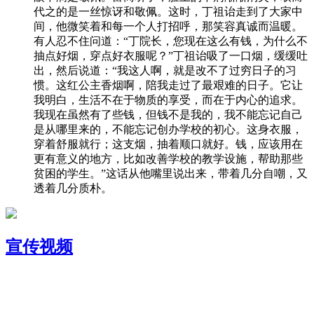
代之的是一丝惊讶和敬佩。这时，丁祖诒走到了大家中
间，他微笑着和每一个人打招呼，那笑容真诚而温暖。
有人忍不住问道：“丁院长，您现在这么有钱，为什么不
抽点好烟，穿点好衣服呢？”丁祖诒吸了一口烟，缓缓吐
出，然后说道：“我这人啊，就是改不了过穷日子的习
惯。这红公主香烟啊，陪我走过了最艰难的日子。它让
我明白，生活不在于物质的享受，而在于内心的追求。
我现在虽然有了些钱，但钱不是我的，我不能忘记自己
是从哪里来的，不能忘记创办学校的初心。这身衣服，
穿着舒服就行；这支烟，抽着顺口就好。钱，应该用在
更有意义的地方，比如改善学校的教学设施，帮助那些
贫困的学生。”这话从他嘴里说出来，带着几分自嘲，又
透着几分质朴。
宣传视频