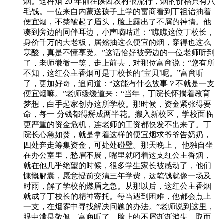
烟。这种烟 20 年前在陕西农村很流行，烟的价格只有八
毛钱。一位来自内蒙送孩子上学的富商看到丁祖诒抽着
便宜烟，不禁皱起了眉头，脸上露出了不屑的神情。他
凑到旁边的同伴耳边，小声嘀咕道：“瞧瞧这位丁校长，
身价千万的大老板，居然抽这么便宜的烟，穿得也这么
寒酸，真是不懂享受。”这话恰好被旁边的一位老师听到
了，老师微微一笑，走上前去，对那位富商说：“您有所
不知，这红公主香烟可是丁校长的‘宝贝’呢。”富商听
了，更加好奇，追问道：“这能有什么故事？不就是一支
便宜烟嘛。”老师缓缓道来：“当年，丁院长怀揣着教育
梦想，白手起家创办这所学校。那时候，资金紧张得要
命，每一 分钱都得掰成两半花。搬入新校区，学校面临
更严重的资金危机，连老师的工资都快发不出来了。丁
院长心急如焚，就是拿着这样的便宜烟求爷爷告奶奶，
四处奔走筹集资金，可处处碰壁。那天晚上， 他独自坐
在办公室里，愁眉不展，嘴里就叼着这支红公主香烟，
就在他几乎绝望的时候，很多学生家长被感动了，他们
慷慨解囊，愿意提前交清三年学费，这笔钱就像一场及
时雨，解了学校的燃眉之急。从那以后，这红公主香烟
就成了丁校长的精神寄托。每当遇到困难，他都会点上
一支，在烟雾中寻找解决问题的办法。”老师说到这里，
眼中满是敬佩。富商听了，脸上的不屑渐渐消失，取而