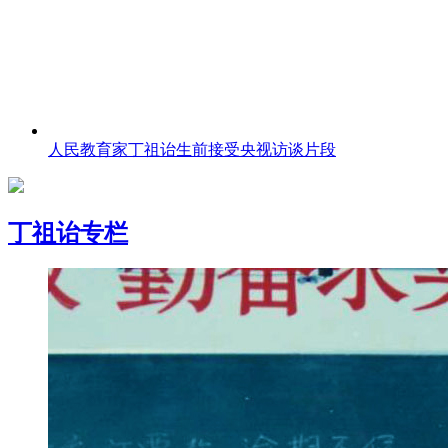
人民教育家丁祖诒生前接受央视访谈片段
丁祖诒专栏