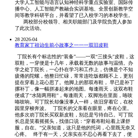
大学人工智能与语言认知神经科学重点实验室、国际传
播中心、人工智能产教融合实训基地、全景创新教学空
间等教学科研平台，并看望了已入校学习的本校学生。
两校部分校领导、相关职能部门及学院负责人参加
了此次活动。
28
2026-04
教育家丁祖诒生前小故事之一一一双旧皮鞋
丁院长有个标志性的“装备”——一双“三接头”皮鞋，这
双鞋，一穿便是十几年，承载着无数的故事与温情。办
学之处丁院长，一心扑在学习和工作上，仿佛是个不知
疲倦的陀螺，他整日忙碌，常常连吃饭都顾不上，更别
提在穿着上花心思了。他脚上的那双布鞋， 早已是补丁
摞补丁，像一幅拼凑起来的地图。每逢雨天，这双布鞋
便成了“水陆两用鞋”，每逢雨天，双脚泡在里面，咯吱
咯吱响。可丁院长却像没事人一样，依旧穿着它，在校
园里穿梭奔波。 丁院长的父亲看在眼里，疼在心里。
他多次劝丁院长买双新皮鞋，别总是亏待自己。可丁院
长总是笑着摇摇头，找借口说：“穿着布鞋站着上课舒
服，自在。”父亲知道，这只是他的托词，心里既无奈又
心疼。 终于有一天，父亲实在不忍心再看下去了，便