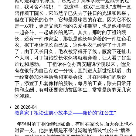
鞋可是我的‘传家宝’，它见证了我和学院一起成长的过
程，我可舍不得扔。” 就这样，这双“三接头”皮鞋一直
陪伴着丁院长，它虽然早已失去了往日的光泽和风采，
但在丁院长的心中，它却是最珍贵的存在。因为它不仅
是一双鞋，更是父亲对他的关爱和期望，也是他和学院
一起奋斗、一起成长的见证。其实，那时的丁祖诒院
长，还有一件传家宝，那就是他长年穿着的一件红色毛
衣。据丁祖诒院长自己说，这件毛衣已经穿了十几年
了，由于天长日久，毛衣被穿得开了线，腋窝下还扯出
个大洞，可丁祖诒院长依然将就着穿着，让人看了好生
难过和感动。 丁祖诒在创办西安翻译学院以来，他没
有在银行为自己存过一分钱，直到进入新世纪以后，由
于经常参加外事活动和重要会议，才在同事们的劝说
下，添置了几套像样的服装，每月的工资，除去日常开
销和应酬，有时还要资助贫困学生，常常是所剩无几寅
吃卯粮。
28
2026-04
教育家丁祖诒生前小故事之——廉价的“红公主”
年轻时的丁祖诒嗜烟如命，有时在家长见面大会上也不
时冒一支。他抽的烟是不带过滤嘴的简装“红公主”牌香