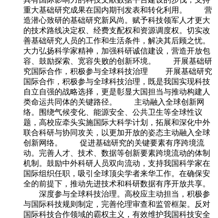
重大基础研究成果在国内期刊发表和转化利用。 营
造潜心致研的基础研究新风尚。赋予科技领军人才更大
的技术路线决定权、经费支配权和资源调度权。切实改
善基础研究人员的工作和生活条件，解决其后顾之忧。
大力弘扬科学家精神，加强科研诚信建设，营造开放包
容、鼓励探索、宽容失败的创新环境。 开展基础研
究国际合作，积极参与全球科技治理 开展基础研究
国际合作，积极参与全球科技治理，既是我国实现科技
自立自强的战略选择，更是彰显大国担当与推动构建人
类命运共同体的关键路径。 主动融入全球创新网
络。围绕气候变化、能源安全、公共卫生等全球性议
题，高校应牵头实施国际大科学计划，拓展和深化中外
联合科研与协同攻关，以更加开放的姿态主动融入全球
创新网络。 促进基础研究的关键要素有序跨境流
动。完善人才、技术、数据等创新要素跨境流动的体制
机制。鼓励中外科研人员双向流动，支持我国科学家在
国际组织任职，吸引全球顶尖学者来华工作。在确保安
全的前提下，推动先进技术和科研数据有序开放共享。
深度参与全球科技治理。高校应主动担当，积极参
与国际科技规则制定，完善伦理审查和监管框架。反对
国际科技合作领域的霸权主义，有效维护我国科技安全