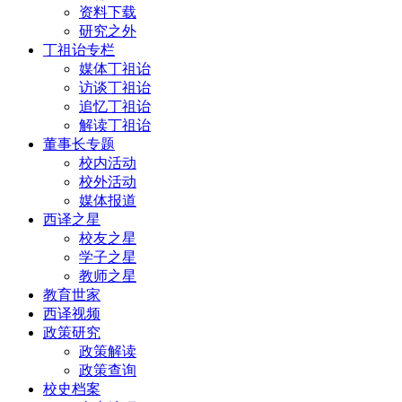
资料下载
研究之外
丁祖诒专栏
媒体丁祖诒
访谈丁祖诒
追忆丁祖诒
解读丁祖诒
董事长专题
校内活动
校外活动
媒体报道
西译之星
校友之星
学子之星
教师之星
教育世家
西译视频
政策研究
政策解读
政策查询
校史档案