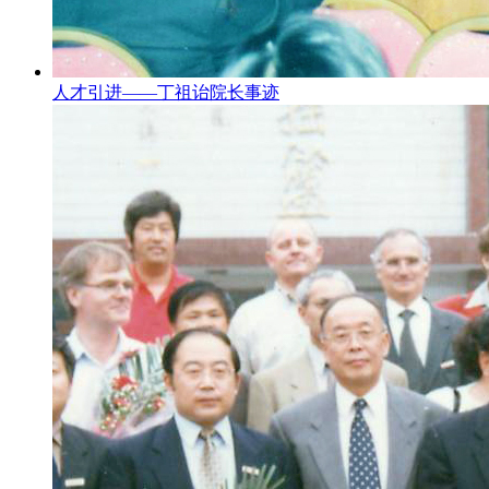
人才引进——丁祖诒院长事迹