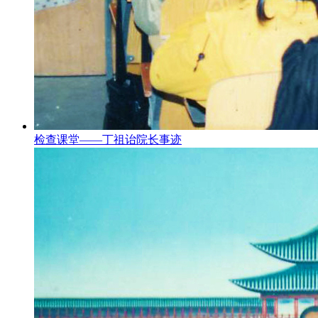
检查课堂——丁祖诒院长事迹