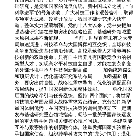
础研究，是党和国家的优良传统。新中国成立之初，“向
科学进军”的号角吹响，广大科技工作者艰苦奋斗，取得
多项重大成果。改革开放后，我国基础研究步入快车
道，整体实力显著增强。党的十八大以来，党中央把加
强基础研究摆在更加突出的战略位置，基础研究领域重
大原创成果不断涌现。 当前，世界百年未有之大变
局加速演进，科技革命与大国博弈相互交织，全球科技
竞争更加聚焦基础前沿领域。高校承载着人才培养与科
技创新的双重使命，只有自主培养具有国际竞争力的创
新型人才，实现高水平科技自立自强，才能在复杂多变
的外部环境中抢占科技创新制高点。 加强统筹谋划
和顶层设计，优化基础研究系统布局 加强基础研
究，要突出前瞻性、战略性需求导向，优化资源配置和
布局结构，提升国家创新体系整体效能。 强化国家
层面的战略牵引与任务凝练。坚持“四个面向”，将世界
科技前沿与国家重大战略需求紧密结合。充分发挥新型
举国体制优势，在国家科技决策咨询制度框架下，定期
发布基础研究重点领域指南，凝练一批关乎国家长远发
展的重大科学问题和关键核心技术问题。 构建功能
互补与紧密协作的创新联合体。注重发挥国家实验室在
承担国家使命、组织跨学科攻关中的“龙头”作用；强化