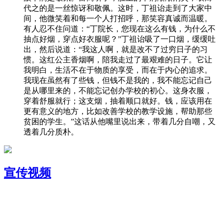
代之的是一丝惊讶和敬佩。这时，丁祖诒走到了大家中
间，他微笑着和每一个人打招呼，那笑容真诚而温暖。
有人忍不住问道：“丁院长，您现在这么有钱，为什么不
抽点好烟，穿点好衣服呢？”丁祖诒吸了一口烟，缓缓吐
出，然后说道：“我这人啊，就是改不了过穷日子的习
惯。这红公主香烟啊，陪我走过了最艰难的日子。它让
我明白，生活不在于物质的享受，而在于内心的追求。
我现在虽然有了些钱，但钱不是我的，我不能忘记自己
是从哪里来的，不能忘记创办学校的初心。这身衣服，
穿着舒服就行；这支烟，抽着顺口就好。钱，应该用在
更有意义的地方，比如改善学校的教学设施，帮助那些
贫困的学生。”这话从他嘴里说出来，带着几分自嘲，又
透着几分质朴。
宣传视频