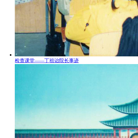
检查课堂——丁祖诒院长事迹