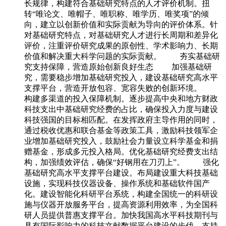
长规律，构建符合基础研究特点的人才评价机制。扭
转“唯论文、唯帽子、唯职称、唯学历、唯奖项”的倾
向，建立以创新价值和实际贡献为导向的评价体系。针
对基础研究特点，对基础研究人才进行长周期和差异化
评价，注重评价研究成果的原创性、学术影响力、长期
价值和解决重大科学问题的实际贡献。 夯实基础研
究支持保障，营造原始创新良好生态 加强基础研
究，需要稳步增加基础研究投入，建设基础研究高水平
支撑平台，营造开放包容、宽容失败的创新环境。
构建多渠道的投入保障机制。逐步提高中央和地方财政
科技支出中基础研究经费的占比，确保投入力度与建设
科技强国的目标相匹配。在发挥政府主导作用的同时，
通过税收优惠和联合基金等政策工具，激励科技领军企
业增加基础研究投入，鼓励社会力量设立科学基金和捐
赠基金，形成多元投入格局。优化基础研究经费支出结
构，加强绩效评估，确保“好钢用在刀刃上”。 强化
基础研究高水平支撑平台建设。布局建设重大科技基础
设施，实现科技仪器设备、操作系统和基础软件国产
化。建设智能化科研平台系统，构建全国统一的科研设
施与仪器开放服务平台，提高资源利用效率，为全国科
研人员提供普惠支撑平台。加快我国高水平科技期刊与
具有国际影响力的科技文献数据平台建设的步伐，支持