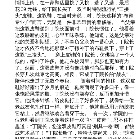
悄悄上街，在一家鞋店里挑了又挑，选了又选，最后
花 39 元钱，给丁院长买了一双当时特别流行的“三接
头”皮鞋。这双鞋，在当时来说，对丁院长这样的“布鞋
专业户”而言，无疑是一件非常昂贵的奢侈品。 当父亲
把这双皮鞋递到丁院长面前时，丁院长愣住了。他看着
这双崭新的皮鞋，心里五味杂陈。他知道，这是父亲对
他的关爱和期望。为了不辜负父亲的一番心意，丁院长
这才依依不舍地把那双补丁摞补丁的布鞋换下，穿上了
这双“三接头”。 穿上皮鞋的丁院长，仿佛换了一个人
似的，精神了许多。他走在校园里，脚步也更加有力
了。然而，这双皮鞋并没有像其他时尚品那样，被丁院
长穿几次就束之高阁。相反，它成了丁院长的“战友”，
陪伴他走过了无数个春秋。 随着时间的推移，这双皮
鞋渐渐露出了岁月的痕迹，鞋表面裂了许多口子，像一
张饱经风霜的脸。丁院长没有嫌弃它，反而更加珍惜
它。他找来针线，给皮鞋打上了好多补丁，就像给一位
老战友包扎伤口一样。鞋底开了，他就自己用万能胶把
它粘上，然后继续凑合着穿下去。 有一次，学院的一
位老师看到丁院长穿着这样一双“补丁皮鞋”，忍不住打
趣道：“丁院长，您这双皮鞋可真是‘别具一格’啊，都快
成艺术品了！ ”丁院长听了，哈哈大笑起来，说：“这双