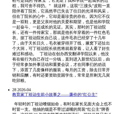
鞋可是我的‘传家宝’，它见证了我和学院一起成长的过
程，我可舍不得扔。” 就这样，这双“三接头”皮鞋一直
陪伴着丁院长，它虽然早已失去了往日的光泽和风采，
但在丁院长的心中，它却是最珍贵的存在。因为它不仅
是一双鞋，更是父亲对他的关爱和期望，也是他和学院
一起奋斗、一起成长的见证。其实，那时的丁祖诒院
长，还有一件传家宝，那就是他长年穿着的一件红色毛
衣。据丁祖诒院长自己说，这件毛衣已经穿了十几年
了，由于天长日久，毛衣被穿得开了线，腋窝下还扯出
个大洞，可丁祖诒院长依然将就着穿着，让人看了好生
难过和感动。 丁祖诒在创办西安翻译学院以来，他没
有在银行为自己存过一分钱，直到进入新世纪以后，由
于经常参加外事活动和重要会议，才在同事们的劝说
下，添置了几套像样的服装，每月的工资，除去日常开
销和应酬，有时还要资助贫困学生，常常是所剩无几寅
吃卯粮。
28
2026-04
教育家丁祖诒生前小故事之——廉价的“红公主”
年轻时的丁祖诒嗜烟如命，有时在家长见面大会上也不
时冒一支。他抽的烟是不带过滤嘴的简装“红公主”牌香