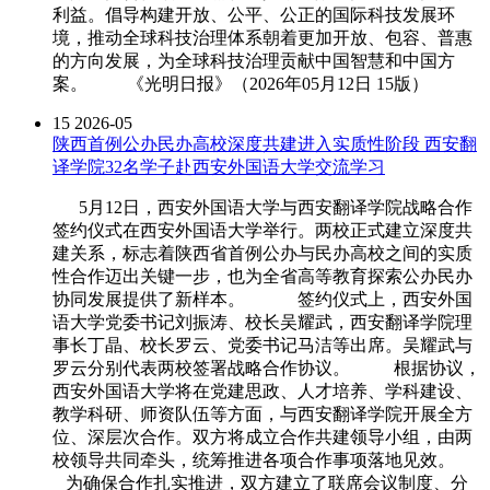
利益。倡导构建开放、公平、公正的国际科技发展环
境，推动全球科技治理体系朝着更加开放、包容、普惠
的方向发展，为全球科技治理贡献中国智慧和中国方
案。 《光明日报》（2026年05月12日 15版）
15
2026-05
陕西首例公办民办高校深度共建进入实质性阶段 西安翻
译学院32名学子赴西安外国语大学交流学习
5月12日，西安外国语大学与西安翻译学院战略合作
签约仪式在西安外国语大学举行。两校正式建立深度共
建关系，标志着陕西省首例公办与民办高校之间的实质
性合作迈出关键一步，也为全省高等教育探索公办民办
协同发展提供了新样本。 签约仪式上，西安外国
语大学党委书记刘振涛、校长吴耀武，西安翻译学院理
事长丁晶、校长罗云、党委书记马洁等出席。吴耀武与
罗云分别代表两校签署战略合作协议。 根据协议，
西安外国语大学将在党建思政、人才培养、学科建设、
教学科研、师资队伍等方面，与西安翻译学院开展全方
位、深层次合作。双方将成立合作共建领导小组，由两
校领导共同牵头，统筹推进各项合作事项落地见效。
为确保合作扎实推进，双方建立了联席会议制度、分