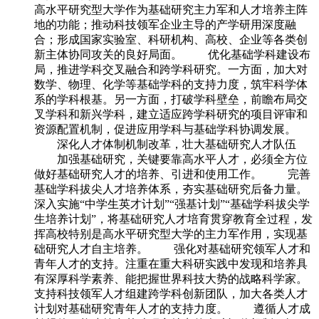
高水平研究型大学作为基础研究主力军和人才培养主阵
地的功能；推动科技领军企业主导的产学研用深度融
合；形成国家实验室、科研机构、高校、企业等各类创
新主体协同攻关的良好局面。 优化基础学科建设布
局，推进学科交叉融合和跨学科研究。一方面，加大对
数学、物理、化学等基础学科的支持力度，筑牢科学体
系的学科根基。另一方面，打破学科壁垒，前瞻布局交
叉学科和新兴学科，建立适应跨学科研究的项目评审和
资源配置机制，促进应用学科与基础学科协调发展。
深化人才体制机制改革，壮大基础研究人才队伍
加强基础研究，关键要靠高水平人才，必须全方位
做好基础研究人才的培养、引进和使用工作。 完善
基础学科拔尖人才培养体系，夯实基础研究后备力量。
深入实施“中学生英才计划”“强基计划”“基础学科拔尖学
生培养计划”，将基础研究人才培育贯穿教育全过程，发
挥高校特别是高水平研究型大学的主力军作用，实现基
础研究人才自主培养。 强化对基础研究领军人才和
青年人才的支持。注重在重大科研实践中发现和培养具
有深厚科学素养、能把握世界科技大势的战略科学家。
支持科技领军人才组建跨学科创新团队，加大各类人才
计划对基础研究青年人才的支持力度。 遵循人才成