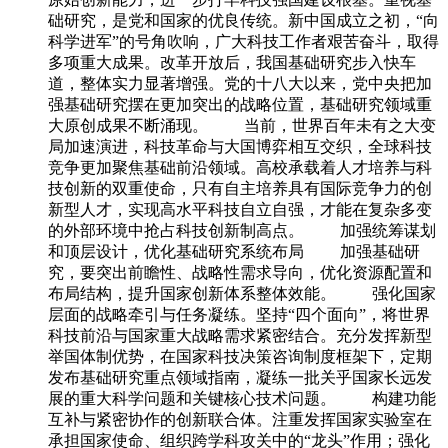
础研究，是党和国家的优良传统。新中国成立之初，“向
科学进军”的号角吹响，广大科技工作者艰苦奋斗，取得
多项重大成果。改革开放后，我国基础研究步入快车
道，整体实力显著增强。党的十八大以来，党中央把加
强基础研究摆在更加突出的战略位置，基础研究领域重
大原创成果不断涌现。 当前，世界百年未有之大变
局加速演进，科技革命与大国博弈相互交织，全球科技
竞争更加聚焦基础前沿领域。高校承载着人才培养与科
技创新的双重使命，只有自主培养具有国际竞争力的创
新型人才，实现高水平科技自立自强，才能在复杂多变
的外部环境中抢占科技创新制高点。 加强统筹谋划
和顶层设计，优化基础研究系统布局 加强基础研
究，要突出前瞻性、战略性需求导向，优化资源配置和
布局结构，提升国家创新体系整体效能。 强化国家
层面的战略牵引与任务凝练。坚持“四个面向”，将世界
科技前沿与国家重大战略需求紧密结合。充分发挥新型
举国体制优势，在国家科技决策咨询制度框架下，定期
发布基础研究重点领域指南，凝练一批关乎国家长远发
展的重大科学问题和关键核心技术问题。 构建功能
互补与紧密协作的创新联合体。注重发挥国家实验室在
承担国家使命、组织跨学科攻关中的“龙头”作用；强化