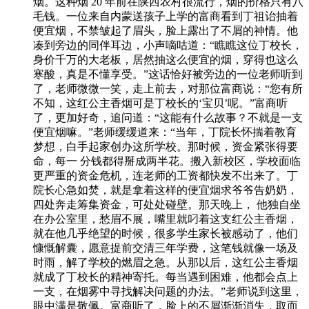
烟。这种烟 20 年前在陕西农村很流行，烟的价格只有八
毛钱。一位来自内蒙送孩子上学的富商看到丁祖诒抽着
便宜烟，不禁皱起了眉头，脸上露出了不屑的神情。他
凑到旁边的同伴耳边，小声嘀咕道：“瞧瞧这位丁校长，
身价千万的大老板，居然抽这么便宜的烟，穿得也这么
寒酸，真是不懂享受。”这话恰好被旁边的一位老师听到
了，老师微微一笑，走上前去，对那位富商说：“您有所
不知，这红公主香烟可是丁校长的‘宝贝’呢。”富商听
了，更加好奇，追问道：“这能有什么故事？不就是一支
便宜烟嘛。”老师缓缓道来：“当年，丁院长怀揣着教育
梦想，白手起家创办这所学校。那时候，资金紧张得要
命，每一 分钱都得掰成两半花。搬入新校区，学校面临
更严重的资金危机，连老师的工资都快发不出来了。丁
院长心急如焚，就是拿着这样的便宜烟求爷爷告奶奶，
四处奔走筹集资金，可处处碰壁。那天晚上， 他独自坐
在办公室里，愁眉不展，嘴里就叼着这支红公主香烟，
就在他几乎绝望的时候，很多学生家长被感动了，他们
慷慨解囊，愿意提前交清三年学费，这笔钱就像一场及
时雨，解了学校的燃眉之急。从那以后，这红公主香烟
就成了丁校长的精神寄托。每当遇到困难，他都会点上
一支，在烟雾中寻找解决问题的办法。”老师说到这里，
眼中满是敬佩。富商听了，脸上的不屑渐渐消失，取而