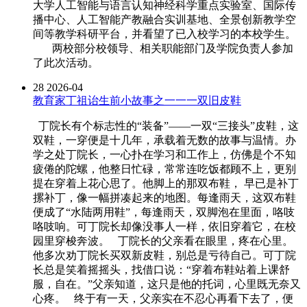
大学人工智能与语言认知神经科学重点实验室、国际传
播中心、人工智能产教融合实训基地、全景创新教学空
间等教学科研平台，并看望了已入校学习的本校学生。
两校部分校领导、相关职能部门及学院负责人参加
了此次活动。
28
2026-04
教育家丁祖诒生前小故事之一一一双旧皮鞋
丁院长有个标志性的“装备”——一双“三接头”皮鞋，这
双鞋，一穿便是十几年，承载着无数的故事与温情。办
学之处丁院长，一心扑在学习和工作上，仿佛是个不知
疲倦的陀螺，他整日忙碌，常常连吃饭都顾不上，更别
提在穿着上花心思了。他脚上的那双布鞋， 早已是补丁
摞补丁，像一幅拼凑起来的地图。每逢雨天，这双布鞋
便成了“水陆两用鞋”，每逢雨天，双脚泡在里面，咯吱
咯吱响。可丁院长却像没事人一样，依旧穿着它，在校
园里穿梭奔波。 丁院长的父亲看在眼里，疼在心里。
他多次劝丁院长买双新皮鞋，别总是亏待自己。可丁院
长总是笑着摇摇头，找借口说：“穿着布鞋站着上课舒
服，自在。”父亲知道，这只是他的托词，心里既无奈又
心疼。 终于有一天，父亲实在不忍心再看下去了，便