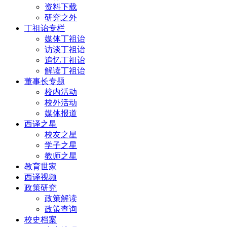
资料下载
研究之外
丁祖诒专栏
媒体丁祖诒
访谈丁祖诒
追忆丁祖诒
解读丁祖诒
董事长专题
校内活动
校外活动
媒体报道
西译之星
校友之星
学子之星
教师之星
教育世家
西译视频
政策研究
政策解读
政策查询
校史档案