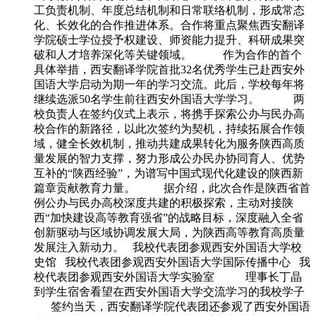
工负责机制、年度总结机制和日常联络机制，形成常态
化、长效化的合作推进体系。合作将重点聚焦西安翻译
学院硕士学位授予权建设、师资能力提升、科研成果突
破和人才培养深化等关键领域。 作为合作的首个
具体举措，西安翻译学院首批32名优秀学生已赴西安外
国语大学启动为期一年的学习交流。此后，学校每年将
继续选派50名学生前往西安外国语大学学习。 两
校负责人在签约仪式上表示，将携手探索公办与民办高
校合作的新路径，以此次签约为契机，持续拓展合作领
域，健全长效机制，推动共建成果转化为服务陕西高质
量发展的智力支撑，努力形成公办民办协同育人、优势
互补的“陕西经验”，为谱写中国式现代化建设的陕西新
篇章贡献教育力量。 据介绍，此次合作是陕西省首
例公办与民办高校深度共建的积极探索，主动对接陕
西“加快建设高等教育强省”的战略目标，深度融入全省
创新驱动与区域协调发展大局，为陕西高等教育高质量
发展注入新动力。 我校代表团参观西安外国语大学校
史馆 我校代表团参观西安外国语大学国际传播中心 我
校代表团参观西安外国语大学实验室 理事长丁晶
到学生宿舍看望在西安外国语大学交流学习的我校学子
签约当天，西安翻译学院代表团还参观了西安外国语