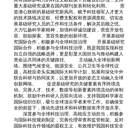
重大基础研究成果在国内期刊发表和转化利用。 营
造潜心致研的基础研究新风尚。赋予科技领军人才更大
的技术路线决定权、经费支配权和资源调度权。切实改
善基础研究人员的工作和生活条件，解决其后顾之忧。
大力弘扬科学家精神，加强科研诚信建设，营造开放包
容、鼓励探索、宽容失败的创新环境。 开展基础研
究国际合作，积极参与全球科技治理 开展基础研究
国际合作，积极参与全球科技治理，既是我国实现科技
自立自强的战略选择，更是彰显大国担当与推动构建人
类命运共同体的关键路径。 主动融入全球创新网
络。围绕气候变化、能源安全、公共卫生等全球性议
题，高校应牵头实施国际大科学计划，拓展和深化中外
联合科研与协同攻关，以更加开放的姿态主动融入全球
创新网络。 促进基础研究的关键要素有序跨境流
动。完善人才、技术、数据等创新要素跨境流动的体制
机制。鼓励中外科研人员双向流动，支持我国科学家在
国际组织任职，吸引全球顶尖学者来华工作。在确保安
全的前提下，推动先进技术和科研数据有序开放共享。
深度参与全球科技治理。高校应主动担当，积极参
与国际科技规则制定，完善伦理审查和监管框架。反对
国际科技合作领域的霸权主义，有效维护我国科技安全