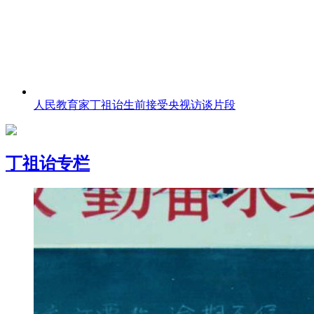
人民教育家丁祖诒生前接受央视访谈片段
丁祖诒专栏