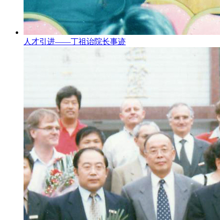
人才引进——丁祖诒院长事迹