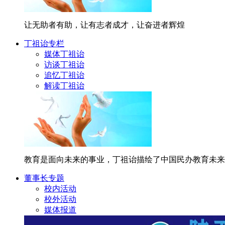
让无助者有助，让有志者成才，让奋进者辉煌
丁祖诒专栏
媒体丁祖诒
访谈丁祖诒
追忆丁祖诒
解读丁祖诒
教育是面向未来的事业，丁祖诒描绘了中国民办教育未来
董事长专题
校内活动
校外活动
媒体报道