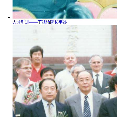
人才引进——丁祖诒院长事迹