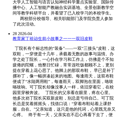
大学人工智能与语言认知神经科学重点实验室、国际传
播中心、人工智能产教融合实训基地、全景创新教学空
间等教学科研平台，并看望了已入校学习的本校学生。
两校部分校领导、相关职能部门及学院负责人参加
了此次活动。
28
2026-04
教育家丁祖诒生前小故事之一一一双旧皮鞋
丁院长有个标志性的“装备”——一双“三接头”皮鞋，这
双鞋，一穿便是十几年，承载着无数的故事与温情。办
学之处丁院长，一心扑在学习和工作上，仿佛是个不知
疲倦的陀螺，他整日忙碌，常常连吃饭都顾不上，更别
提在穿着上花心思了。他脚上的那双布鞋， 早已是补丁
摞补丁，像一幅拼凑起来的地图。每逢雨天，这双布鞋
便成了“水陆两用鞋”，每逢雨天，双脚泡在里面，咯吱
咯吱响。可丁院长却像没事人一样，依旧穿着它，在校
园里穿梭奔波。 丁院长的父亲看在眼里，疼在心里。
他多次劝丁院长买双新皮鞋，别总是亏待自己。可丁院
长总是笑着摇摇头，找借口说：“穿着布鞋站着上课舒
服，自在。”父亲知道，这只是他的托词，心里既无奈又
心疼。 终于有一天，父亲实在不忍心再看下去了，便