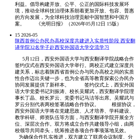
利益。倡导构建开放、公平、公正的国际科技发展环
境，推动全球科技治理体系朝着更加开放、包容、普惠
的方向发展，为全球科技治理贡献中国智慧和中国方
案。 《光明日报》（2026年05月12日 15版）
15
2026-05
陕西首例公办民办高校深度共建进入实质性阶段 西安翻
译学院32名学子赴西安外国语大学交流学习
5月12日，西安外国语大学与西安翻译学院战略合作
签约仪式在西安外国语大学举行。两校正式建立深度共
建关系，标志着陕西省首例公办与民办高校之间的实质
性合作迈出关键一步，也为全省高等教育探索公办民办
协同发展提供了新样本。 签约仪式上，西安外国
语大学党委书记刘振涛、校长吴耀武，西安翻译学院理
事长丁晶、校长罗云、党委书记马洁等出席。吴耀武与
罗云分别代表两校签署战略合作协议。 根据协议，
西安外国语大学将在党建思政、人才培养、学科建设、
教学科研、师资队伍等方面，与西安翻译学院开展全方
位、深层次合作。双方将成立合作共建领导小组，由两
校领导共同牵头，统筹推进各项合作事项落地见效。
为确保合作扎实推进，双方建立了联席会议制度、分