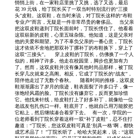
悄悄上街，在一家鞋店里挑了又挑，选了又选，最后
花 39 元钱，给丁院长买了一双当时特别流行的“三接
头”皮鞋。这双鞋，在当时来说，对丁院长这样的“布鞋
专业户”而言，无疑是一件非常昂贵的奢侈品。 当父亲
把这双皮鞋递到丁院长面前时，丁院长愣住了。他看着
这双崭新的皮鞋，心里五味杂陈。他知道，这是父亲对
他的关爱和期望。为了不辜负父亲的一番心意，丁院长
这才依依不舍地把那双补丁摞补丁的布鞋换下，穿上了
这双“三接头”。 穿上皮鞋的丁院长，仿佛换了一个人
似的，精神了许多。他走在校园里，脚步也更加有力
了。然而，这双皮鞋并没有像其他时尚品那样，被丁院
长穿几次就束之高阁。相反，它成了丁院长的“战友”，
陪伴他走过了无数个春秋。 随着时间的推移，这双皮
鞋渐渐露出了岁月的痕迹，鞋表面裂了许多口子，像一
张饱经风霜的脸。丁院长没有嫌弃它，反而更加珍惜
它。他找来针线，给皮鞋打上了好多补丁，就像给一位
老战友包扎伤口一样。鞋底开了，他就自己用万能胶把
它粘上，然后继续凑合着穿下去。 有一次，学院的一
位老师看到丁院长穿着这样一双“补丁皮鞋”，忍不住打
趣道：“丁院长，您这双皮鞋可真是‘别具一格’啊，都快
成艺术品了！ ”丁院长听了，哈哈大笑起来，说：“这双