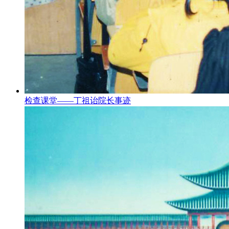
检查课堂——丁祖诒院长事迹