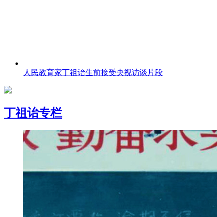
人民教育家丁祖诒生前接受央视访谈片段
丁祖诒专栏