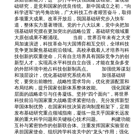
础研究，是党和国家的优良传统。新中国成立之初，“向
科学进军”的号角吹响，广大科技工作者艰苦奋斗，取得
多项重大成果。改革开放后，我国基础研究步入快车
道，整体实力显著增强。党的十八大以来，党中央把加
强基础研究摆在更加突出的战略位置，基础研究领域重
大原创成果不断涌现。 当前，世界百年未有之大变
局加速演进，科技革命与大国博弈相互交织，全球科技
竞争更加聚焦基础前沿领域。高校承载着人才培养与科
技创新的双重使命，只有自主培养具有国际竞争力的创
新型人才，实现高水平科技自立自强，才能在复杂多变
的外部环境中抢占科技创新制高点。 加强统筹谋划
和顶层设计，优化基础研究系统布局 加强基础研
究，要突出前瞻性、战略性需求导向，优化资源配置和
布局结构，提升国家创新体系整体效能。 强化国家
层面的战略牵引与任务凝练。坚持“四个面向”，将世界
科技前沿与国家重大战略需求紧密结合。充分发挥新型
举国体制优势，在国家科技决策咨询制度框架下，定期
发布基础研究重点领域指南，凝练一批关乎国家长远发
展的重大科学问题和关键核心技术问题。 构建功能
互补与紧密协作的创新联合体。注重发挥国家实验室在
承担国家使命、组织跨学科攻关中的“龙头”作用；强化