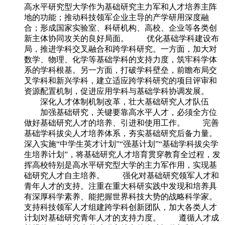
高水平研究型大学作为基础研究主力军和人才培养主阵
地的功能；推动科技领军企业主导的产学研用深度融
合；形成国家实验室、科研机构、高校、企业等各类创
新主体协同攻关的良好局面。 优化基础学科建设布
局，推进学科交叉融合和跨学科研究。一方面，加大对
数学、物理、化学等基础学科的支持力度，筑牢科学体
系的学科根基。另一方面，打破学科壁垒，前瞻布局交
叉学科和新兴学科，建立适应跨学科研究的项目评审和
资源配置机制，促进应用学科与基础学科协调发展。
深化人才体制机制改革，壮大基础研究人才队伍
加强基础研究，关键要靠高水平人才，必须全方位
做好基础研究人才的培养、引进和使用工作。 完善
基础学科拔尖人才培养体系，夯实基础研究后备力量。
深入实施“中学生英才计划”“强基计划”“基础学科拔尖学
生培养计划”，将基础研究人才培育贯穿教育全过程，发
挥高校特别是高水平研究型大学的主力军作用，实现基
础研究人才自主培养。 强化对基础研究领军人才和
青年人才的支持。注重在重大科研实践中发现和培养具
有深厚科学素养、能把握世界科技大势的战略科学家。
支持科技领军人才组建跨学科创新团队，加大各类人才
计划对基础研究青年人才的支持力度。 遵循人才成