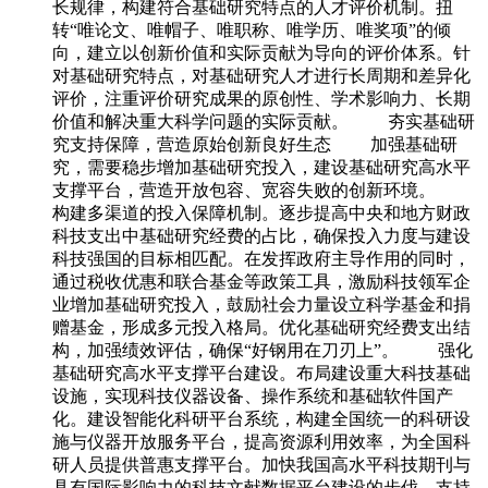
长规律，构建符合基础研究特点的人才评价机制。扭
转“唯论文、唯帽子、唯职称、唯学历、唯奖项”的倾
向，建立以创新价值和实际贡献为导向的评价体系。针
对基础研究特点，对基础研究人才进行长周期和差异化
评价，注重评价研究成果的原创性、学术影响力、长期
价值和解决重大科学问题的实际贡献。 夯实基础研
究支持保障，营造原始创新良好生态 加强基础研
究，需要稳步增加基础研究投入，建设基础研究高水平
支撑平台，营造开放包容、宽容失败的创新环境。
构建多渠道的投入保障机制。逐步提高中央和地方财政
科技支出中基础研究经费的占比，确保投入力度与建设
科技强国的目标相匹配。在发挥政府主导作用的同时，
通过税收优惠和联合基金等政策工具，激励科技领军企
业增加基础研究投入，鼓励社会力量设立科学基金和捐
赠基金，形成多元投入格局。优化基础研究经费支出结
构，加强绩效评估，确保“好钢用在刀刃上”。 强化
基础研究高水平支撑平台建设。布局建设重大科技基础
设施，实现科技仪器设备、操作系统和基础软件国产
化。建设智能化科研平台系统，构建全国统一的科研设
施与仪器开放服务平台，提高资源利用效率，为全国科
研人员提供普惠支撑平台。加快我国高水平科技期刊与
具有国际影响力的科技文献数据平台建设的步伐，支持