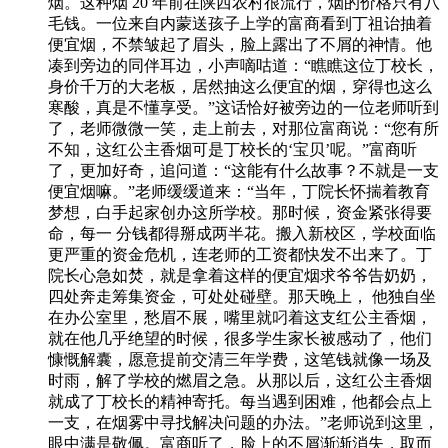
烟。这种烟 20 年前在陕西农村很流行，烟的价格只有八
毛钱。一位来自内蒙送孩子上学的富商看到丁祖诒抽着
便宜烟，不禁皱起了眉头，脸上露出了不屑的神情。他
凑到旁边的同伴耳边，小声嘀咕道：“瞧瞧这位丁校长，
身价千万的大老板，居然抽这么便宜的烟，穿得也这么
寒酸，真是不懂享受。”这话恰好被旁边的一位老师听到
了，老师微微一笑，走上前去，对那位富商说：“您有所
不知，这红公主香烟可是丁校长的‘宝贝’呢。”富商听
了，更加好奇，追问道：“这能有什么故事？不就是一支
便宜烟嘛。”老师缓缓道来：“当年，丁院长怀揣着教育
梦想，白手起家创办这所学校。那时候，资金紧张得要
命，每一 分钱都得掰成两半花。搬入新校区，学校面临
更严重的资金危机，连老师的工资都快发不出来了。丁
院长心急如焚，就是拿着这样的便宜烟求爷爷告奶奶，
四处奔走筹集资金，可处处碰壁。那天晚上， 他独自坐
在办公室里，愁眉不展，嘴里就叼着这支红公主香烟，
就在他几乎绝望的时候，很多学生家长被感动了，他们
慷慨解囊，愿意提前交清三年学费，这笔钱就像一场及
时雨，解了学校的燃眉之急。从那以后，这红公主香烟
就成了丁校长的精神寄托。每当遇到困难，他都会点上
一支，在烟雾中寻找解决问题的办法。”老师说到这里，
眼中满是敬佩。富商听了，脸上的不屑渐渐消失，取而