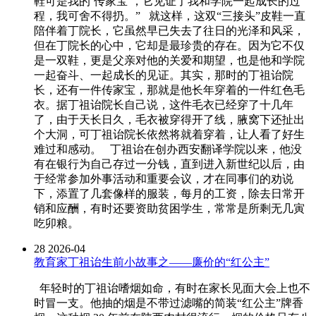
鞋可是我的‘传家宝’，它见证了我和学院一起成长的过
程，我可舍不得扔。” 就这样，这双“三接头”皮鞋一直
陪伴着丁院长，它虽然早已失去了往日的光泽和风采，
但在丁院长的心中，它却是最珍贵的存在。因为它不仅
是一双鞋，更是父亲对他的关爱和期望，也是他和学院
一起奋斗、一起成长的见证。其实，那时的丁祖诒院
长，还有一件传家宝，那就是他长年穿着的一件红色毛
衣。据丁祖诒院长自己说，这件毛衣已经穿了十几年
了，由于天长日久，毛衣被穿得开了线，腋窝下还扯出
个大洞，可丁祖诒院长依然将就着穿着，让人看了好生
难过和感动。 丁祖诒在创办西安翻译学院以来，他没
有在银行为自己存过一分钱，直到进入新世纪以后，由
于经常参加外事活动和重要会议，才在同事们的劝说
下，添置了几套像样的服装，每月的工资，除去日常开
销和应酬，有时还要资助贫困学生，常常是所剩无几寅
吃卯粮。
28
2026-04
教育家丁祖诒生前小故事之——廉价的“红公主”
年轻时的丁祖诒嗜烟如命，有时在家长见面大会上也不
时冒一支。他抽的烟是不带过滤嘴的简装“红公主”牌香