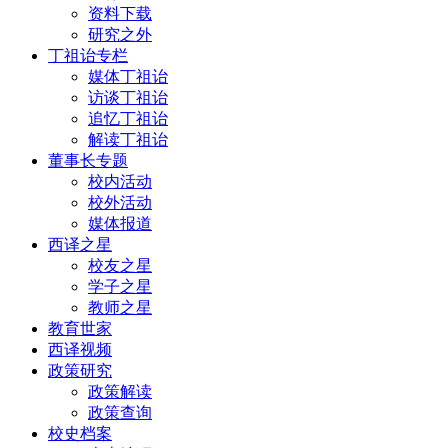
资料下载
研究之外
丁祖诒专栏
媒体丁祖诒
访谈丁祖诒
追忆丁祖诒
解读丁祖诒
董事长专题
校内活动
校外活动
媒体报道
西译之星
校友之星
学子之星
教师之星
教育世家
西译视频
政策研究
政策解读
政策查询
校史档案