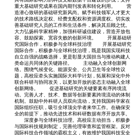
重大基础研究成果在国内期刊发表和转化利用。 营
造潜心致研的基础研究新风尚。赋予科技领军人才更大
的技术路线决定权、经费支配权和资源调度权。切实改
善基础研究人员的工作和生活条件，解决其后顾之忧。
大力弘扬科学家精神，加强科研诚信建设，营造开放包
容、鼓励探索、宽容失败的创新环境。 开展基础研
究国际合作，积极参与全球科技治理 开展基础研究
国际合作，积极参与全球科技治理，既是我国实现科技
自立自强的战略选择，更是彰显大国担当与推动构建人
类命运共同体的关键路径。 主动融入全球创新网
络。围绕气候变化、能源安全、公共卫生等全球性议
题，高校应牵头实施国际大科学计划，拓展和深化中外
联合科研与协同攻关，以更加开放的姿态主动融入全球
创新网络。 促进基础研究的关键要素有序跨境流
动。完善人才、技术、数据等创新要素跨境流动的体制
机制。鼓励中外科研人员双向流动，支持我国科学家在
国际组织任职，吸引全球顶尖学者来华工作。在确保安
全的前提下，推动先进技术和科研数据有序开放共享。
深度参与全球科技治理。高校应主动担当，积极参
与国际科技规则制定，完善伦理审查和监管框架。反对
国际科技合作领域的霸权主义，有效维护我国科技安全