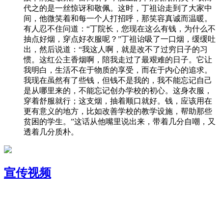
代之的是一丝惊讶和敬佩。这时，丁祖诒走到了大家中
间，他微笑着和每一个人打招呼，那笑容真诚而温暖。
有人忍不住问道：“丁院长，您现在这么有钱，为什么不
抽点好烟，穿点好衣服呢？”丁祖诒吸了一口烟，缓缓吐
出，然后说道：“我这人啊，就是改不了过穷日子的习
惯。这红公主香烟啊，陪我走过了最艰难的日子。它让
我明白，生活不在于物质的享受，而在于内心的追求。
我现在虽然有了些钱，但钱不是我的，我不能忘记自己
是从哪里来的，不能忘记创办学校的初心。这身衣服，
穿着舒服就行；这支烟，抽着顺口就好。钱，应该用在
更有意义的地方，比如改善学校的教学设施，帮助那些
贫困的学生。”这话从他嘴里说出来，带着几分自嘲，又
透着几分质朴。
宣传视频