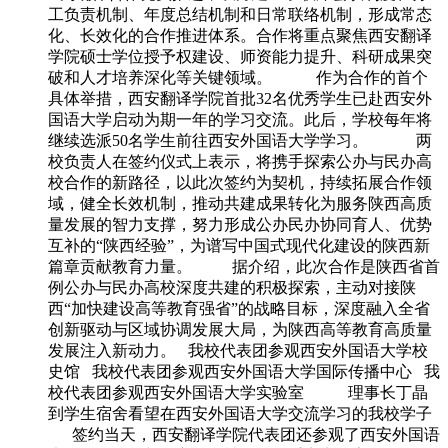
工负责机制、年度总结机制和日常联络机制，形成常态
化、长效化的合作推进体系。合作将重点聚焦西安翻译
学院硕士学位授予权建设、师资能力提升、科研成果突
破和人才培养深化等关键领域。 作为合作的首个
具体举措，西安翻译学院首批32名优秀学生已赴西安外
国语大学启动为期一年的学习交流。此后，学校每年将
继续选派50名学生前往西安外国语大学学习。 两
校负责人在签约仪式上表示，将携手探索公办与民办高
校合作的新路径，以此次签约为契机，持续拓展合作领
域，健全长效机制，推动共建成果转化为服务陕西高质
量发展的智力支撑，努力形成公办民办协同育人、优势
互补的“陕西经验”，为谱写中国式现代化建设的陕西新
篇章贡献教育力量。 据介绍，此次合作是陕西省首
例公办与民办高校深度共建的积极探索，主动对接陕
西“加快建设高等教育强省”的战略目标，深度融入全省
创新驱动与区域协调发展大局，为陕西高等教育高质量
发展注入新动力。 我校代表团参观西安外国语大学校
史馆 我校代表团参观西安外国语大学国际传播中心 我
校代表团参观西安外国语大学实验室 理事长丁晶
到学生宿舍看望在西安外国语大学交流学习的我校学子
签约当天，西安翻译学院代表团还参观了西安外国语