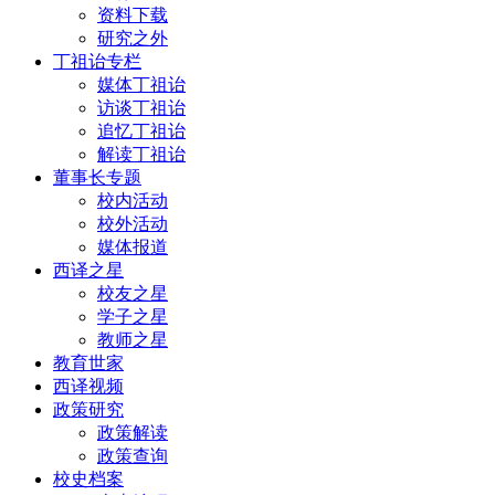
资料下载
研究之外
丁祖诒专栏
媒体丁祖诒
访谈丁祖诒
追忆丁祖诒
解读丁祖诒
董事长专题
校内活动
校外活动
媒体报道
西译之星
校友之星
学子之星
教师之星
教育世家
西译视频
政策研究
政策解读
政策查询
校史档案