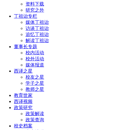
资料下载
研究之外
丁祖诒专栏
媒体丁祖诒
访谈丁祖诒
追忆丁祖诒
解读丁祖诒
董事长专题
校内活动
校外活动
媒体报道
西译之星
校友之星
学子之星
教师之星
教育世家
西译视频
政策研究
政策解读
政策查询
校史档案