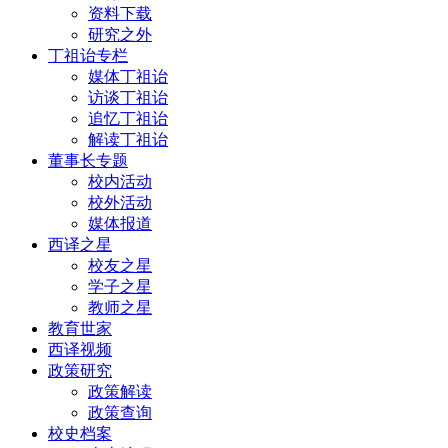
资料下载
研究之外
丁祖诒专栏
媒体丁祖诒
访谈丁祖诒
追忆丁祖诒
解读丁祖诒
董事长专题
校内活动
校外活动
媒体报道
西译之星
校友之星
学子之星
教师之星
教育世家
西译视频
政策研究
政策解读
政策查询
校史档案