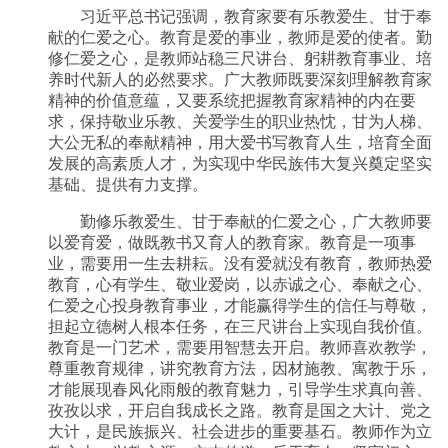
习近平总书记强调，教育家要有乐教爱生、甘于奉
献的仁爱之心。教育是爱的事业，教师是爱的使者。勤
修仁爱之心，是教师站稳三尺讲台、躬耕教育事业、培
养时代新人的必然要求。广大教师既要深刻理解教育家
精神的价值意蕴，又要系统把握教育家精神的内在要
求，保持敬业乐教、关爱学生的职业热忱，甘为人梯、
大公无私的奉献精神，用大爱书写教育人生，培育全面
发展的高素质人才，为实现中华民族伟大复兴奠定坚实
基础、提供有力支撑。
勤修乐教爱生、甘于奉献的仁爱之心，广大教师要
以爱育爱，做既教书又育人的教育家。教育是一项事
业，需要用一生去耕耘。没有爱就没有教育，教师热爱
教育，心有学生、敬业爱岗，以赤诚之心、奉献之心、
仁爱之心投身教育事业，才能赢得学生的信任与尊敬，
担起立德树人根本任务，在三尺讲台上实现自我价值。
教育是一门艺术，需要用智慧去开启。教师喜欢教学，
尊重教育规律，讲究教育方法，因材施教、寓教于乐，
才能展现春风化雨般的教育魅力，引导学生求真向善、
孜孜以求，开启自我成长之路。教育是国之大计、党之
大计，是民族振兴、社会进步的重要基石。教师作为立