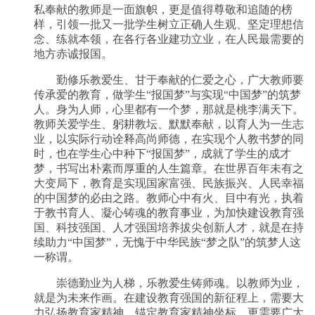
私奉献的教师是一面旗帜，更是值得尊敬和追随的榜
样，引领一批又一批学生树立正确人生观、坚定理想信
念、练就本领，在各行各业建功立业，在人民最需要的
地方赤诚报国。
勤修乐教爱生、甘于奉献的仁爱之心，广大教师要
传承爱的教育，做学生“报国梦”与实现“中国梦”的筑梦
人。身为人师，心里都有一个梦，那就是桃李满天下。
教师关爱学生、躬耕教坛、默默奉献，以育人为一生志
业，以实际行动诠释高尚师德，在实现个人教书梦的同
时，也在学生心中种下“报国梦”，成就了学生的成才
梦，书写出朴素而厚重的人生篇章。在世界百年未有之
大变局下，教育是实现国家富强、民族振兴、人民幸福
的中国梦的必由之路。教师心中有火、目中有光，执着
于教书育人、凝心铸魂的教育事业，为加快建设教育强
国、科技强国、人才强国培养拔尖创新人才，就是在持
续助力“中国梦”，无愧于中华民族“梦之队”的筑梦人这
一称谓。
崇德勤业为人梯，乐教爱生铸师魂。以教师为业，
就是为未来作画。在建设教育强国的新征程上，需要大
力弘扬教育家精神，锚定教育家精神坐标，更需要广大