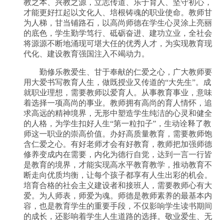
教之本、兴教之源，立志传道、乐于育人、坚守初心，
才能更好扛起以文化人、培根铸魂的职业使命。教师甘
为人梯，甘当铺路石，以高尚师德在学生心灵涂上亮丽
的底色，学生勤学笃行、砥砺奋进、建功立业，全社会
将源源不断地涌现可堪大任的优秀人才，为实现教育现
代化、建设教育强国注入不竭动力。
勤修乐教爱生、甘于奉献的仁爱之心，广大教师要
用大爱书写教育人生，做既授业又传道的“大先生”。成
就职业理想，需要教师以爱育人。从事教育事业，意味
着选择一项高尚的事业。教师拥有高尚的育人情怀，追
求高远的精神境界，无形中塑造学生纯洁的心灵和健全
的人格，为学生扣好人生“第一粒扣子”，生动诠释了教
师这一职业的崇高价值。办好高质量教育，需要教师饱
含仁爱之心。有好老师才会有好教育，教师把加强师德
修养变成内在需要，内化为德行自觉，达到一言一行皆
是教育的境界，才能实现高水平教育教学，推动教育不
断走向优质均衡，让每个孩子都享有人生出彩的机会。
培育合格的社会主义建设者和接班人，需要教师心有大
爱。为人师表，师爱为魂。师德是教师素养的最基本内
容，也是教育学生的重要手段，不仅影响学生读书期间
的成长，还影响着学生人生道路的选择。敬业爱生、无