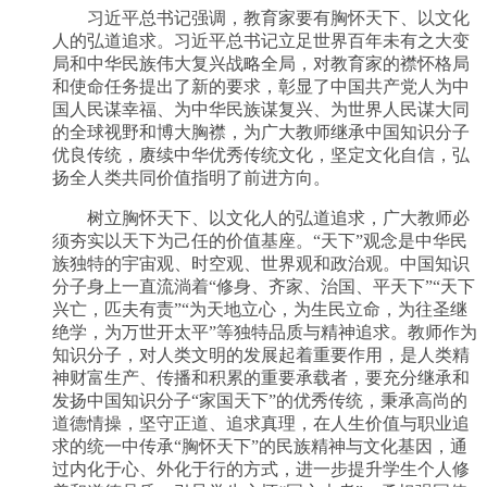
习近平总书记强调，教育家要有胸怀天下、以文化
人的弘道追求。习近平总书记立足世界百年未有之大变
局和中华民族伟大复兴战略全局，对教育家的襟怀格局
和使命任务提出了新的要求，彰显了中国共产党人为中
国人民谋幸福、为中华民族谋复兴、为世界人民谋大同
的全球视野和博大胸襟，为广大教师继承中国知识分子
优良传统，赓续中华优秀传统文化，坚定文化自信，弘
扬全人类共同价值指明了前进方向。
树立胸怀天下、以文化人的弘道追求，广大教师必
须夯实以天下为己任的价值基座。“天下”观念是中华民
族独特的宇宙观、时空观、世界观和政治观。中国知识
分子身上一直流淌着“修身、齐家、治国、平天下”“天下
兴亡，匹夫有责”“为天地立心，为生民立命，为往圣继
绝学，为万世开太平”等独特品质与精神追求。教师作为
知识分子，对人类文明的发展起着重要作用，是人类精
神财富生产、传播和积累的重要承载者，要充分继承和
发扬中国知识分子“家国天下”的优秀传统，秉承高尚的
道德情操，坚守正道、追求真理，在人生价值与职业追
求的统一中传承“胸怀天下”的民族精神与文化基因，通
过内化于心、外化于行的方式，进一步提升学生个人修