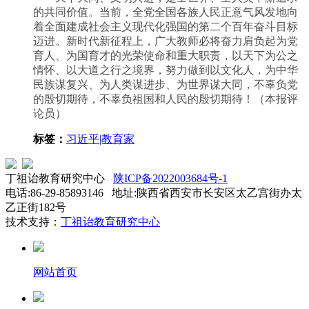
的共同价值。当前，全党全国各族人民正意气风发地向
着全面建成社会主义现代化强国的第二个百年奋斗目标
迈进。新时代新征程上，广大教师必将奋力肩负起为党
育人、为国育才的光荣使命和重大职责，以天下为公之
情怀、以大道之行之境界，努力做到以文化人，为中华
民族谋复兴、为人类谋进步、为世界谋大同，不辜负党
的殷切期待，不辜负祖国和人民的殷切期待！（本报评
论员）
标签：
习近平|教育家
丁祖诒教育研究中心
陕ICP备2022003684号-1
电话:86-29-85893146 地址:陕西省西安市长安区太乙宫街办太
乙正街182号
技术支持：
丁祖诒教育研究中心
网站首页