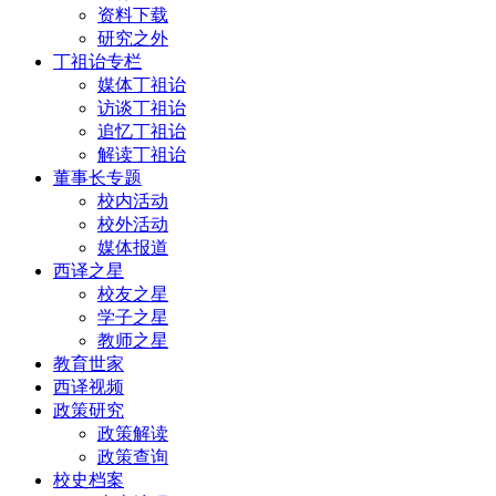
资料下载
研究之外
丁祖诒专栏
媒体丁祖诒
访谈丁祖诒
追忆丁祖诒
解读丁祖诒
董事长专题
校内活动
校外活动
媒体报道
西译之星
校友之星
学子之星
教师之星
教育世家
西译视频
政策研究
政策解读
政策查询
校史档案