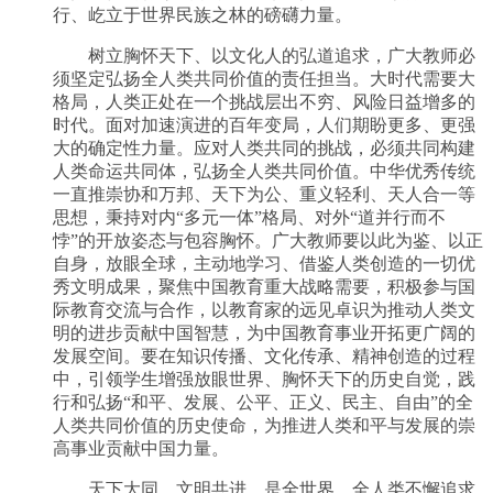
行、屹立于世界民族之林的磅礴力量。
树立胸怀天下、以文化人的弘道追求，广大教师必
须坚定弘扬全人类共同价值的责任担当。大时代需要大
格局，人类正处在一个挑战层出不穷、风险日益增多的
时代。面对加速演进的百年变局，人们期盼更多、更强
大的确定性力量。应对人类共同的挑战，必须共同构建
人类命运共同体，弘扬全人类共同价值。中华优秀传统
一直推崇协和万邦、天下为公、重义轻利、天人合一等
思想，秉持对内“多元一体”格局、对外“道并行而不
悖”的开放姿态与包容胸怀。广大教师要以此为鉴、以正
自身，放眼全球，主动地学习、借鉴人类创造的一切优
秀文明成果，聚焦中国教育重大战略需要，积极参与国
际教育交流与合作，以教育家的远见卓识为推动人类文
明的进步贡献中国智慧，为中国教育事业开拓更广阔的
发展空间。要在知识传播、文化传承、精神创造的过程
中，引领学生增强放眼世界、胸怀天下的历史自觉，践
行和弘扬“和平、发展、公平、正义、民主、自由”的全
人类共同价值的历史使命，为推进人类和平与发展的崇
高事业贡献中国力量。
天下大同、文明共进，是全世界、全人类不懈追求