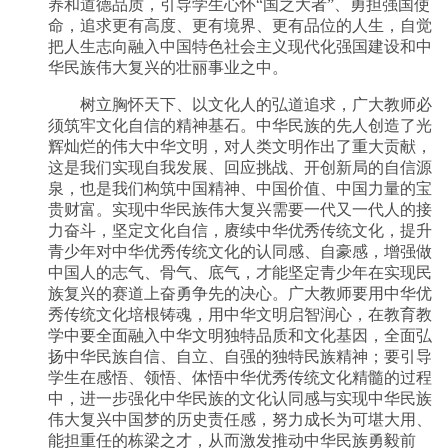
养和道德品质，引导学生心怀“国之大者”、勇担强国使
命，追求更有高度、更有境界、更有品位的人生，自觉
把人生志向融入中国特色社会主义现代化强国建设和中
华民族伟大复兴的壮丽事业之中。
树立胸怀天下、以文化人的弘道追求，广大教师必
须筑牢文化自信的精神基石。中华民族的先人创造了光
辉灿烂的伟大中华文明，对人类文明作出了重大贡献，
这是我们实现自我发展、回应挑战、开创新局的自信源
泉，也是我们构筑中国精神、中国价值、中国力量的宝
贵财富。实现中华民族伟大复兴需要一代又一代人的接
力奋斗，坚定文化自信，赓续中华优秀传统文化，提升
青少年对中华优秀传统文化的认同感、自豪感，增强做
中国人的志气、骨气、底气，才能坚定青少年在实现民
族复兴的赛道上奋勇争先的决心。广大教师要用中华优
秀传统文化培根铸魂，用中华文明启智润心，在教育教
学中要全面融入中华文明独特品质和文化基因，全面弘
扬中华民族自信、自立、自强的独特民族精神；要引导
学生在感悟、领悟、体悟中华优秀传统文化精髓的过程
中，进一步强化中华民族的文化认同感与实现中华民族
伟大复兴中国梦的历史责任感，努力成长为可堪大用、
能担重任的栋梁之才，从而激发推动中华民族勇毅前