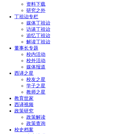
资料下载
研究之外
丁祖诒专栏
媒体丁祖诒
访谈丁祖诒
追忆丁祖诒
解读丁祖诒
董事长专题
校内活动
校外活动
媒体报道
西译之星
校友之星
学子之星
教师之星
教育世家
西译视频
政策研究
政策解读
政策查询
校史档案