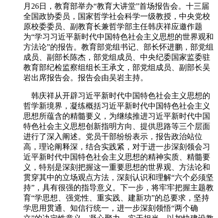
月26日，教育部举办“教育大讲堂”首场报告会。十三届
全国政协委员，国家哲学社会科学一级教授，中央党校
原校委委员、副教育长兼哲学部主任韩庆祥应邀作题
为“学习习近平新时代中国特色社会主义思想的世界观和
方法论”的报告。教育部党组书记、部长怀进鹏，部党组
成员、副部长陈杰，部党组成员、中央纪委国家监委驻
教育部纪检监察组组长王承文，部党组成员、副部长吴
岩出席报告会。报告会由吴岩主持。
韩庆祥从开辟习近平新时代中国特色社会主义思想的
哲学新境界，凝练概括习近平新时代中国特色社会主义
思想所蕴含的精髓要义，为继续推进习近平新时代中国
特色社会主义思想创新指明方向、提供思路等三个层面
进行了深入阐述。党员干部纷纷表示，报告政治站位
高，理论阐释深，结合实践紧，对于进一步深刻领会习
近平新时代中国特色社会主义思想的精神实质、精髓要
义，特别是深刻把握这一重要思想的世界观、方法论和
贯穿其中的立场观点方法，深刻认识和理解“六个必须坚
持”，具有很强的指导意义。下一步，将牢牢把握主题教
育“学思想、强党性、重实践、建新功”的总要求，坚持
学思用贯通、知信行统一，进一步深刻领悟“两个确