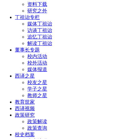
资料下载
研究之外
丁祖诒专栏
媒体丁祖诒
访谈丁祖诒
追忆丁祖诒
解读丁祖诒
董事长专题
校内活动
校外活动
媒体报道
西译之星
校友之星
学子之星
教师之星
教育世家
西译视频
政策研究
政策解读
政策查询
校史档案