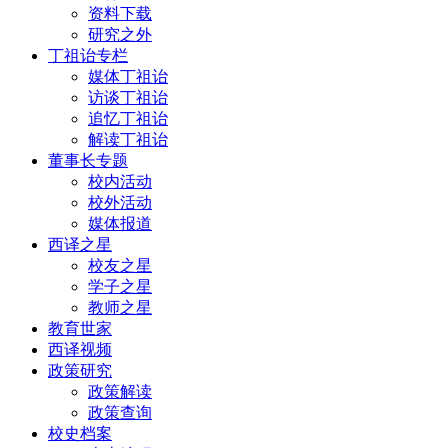
资料下载
研究之外
丁祖诒专栏
媒体丁祖诒
访谈丁祖诒
追忆丁祖诒
解读丁祖诒
董事长专题
校内活动
校外活动
媒体报道
西译之星
校友之星
学子之星
教师之星
教育世家
西译视频
政策研究
政策解读
政策查询
校史档案