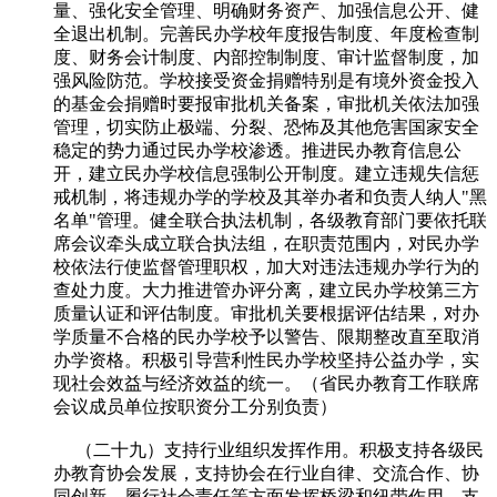
量、强化安全管理、明确财务资产、加强信息公开、健
全退出机制。完善民办学校年度报告制度、年度检查制
度、财务会计制度、内部控制制度、审计监督制度，加
强风险防范。学校接受资金捐赠特别是有境外资金投入
的基金会捐赠时要报审批机关备案，审批机关依法加强
管理，切实防止极端、分裂、恐怖及其他危害国家安全
稳定的势力通过民办学校渗透。推进民办教育信息公
开，建立民办学校信息强制公开制度。建立违规失信惩
戒机制，将违规办学的学校及其举办者和负责人纳人"黑
名单"管理。健全联合执法机制，各级教育部门要依托联
席会议牵头成立联合执法组，在职责范围内，对民办学
校依法行使监督管理职权，加大对违法违规办学行为的
查处力度。大力推进管办评分离，建立民办学校第三方
质量认证和评估制度。审批机关要根据评估结果，对办
学质量不合格的民办学校予以警告、限期整改直至取消
办学资格。积极引导营利性民办学校坚持公益办学，实
现社会效益与经济效益的统一。（省民办教育工作联席
会议成员单位按职资分工分别负责）
（二十九）支持行业组织发挥作用。积极支持各级民
办教育协会发展，支持协会在行业自律、交流合作、协
同创新、履行社会责任等方面发挥桥梁和纽带作用，支