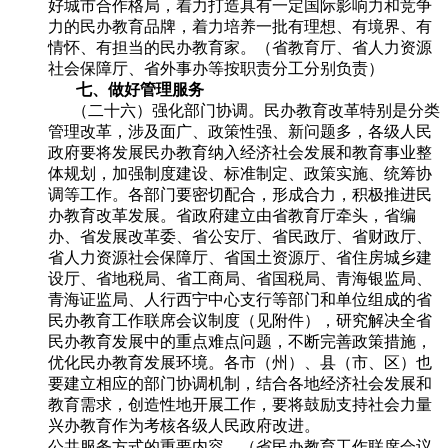
好城市合作格局，着力打造具有一定国际影响力和竞争
力的民办教育品牌，着力培养一批有理想、有境界、有
情怀、有担当的民办教育家。（省教育厅、省人力资源
社会保障厅、省外事办等按职责分工分别负责）
七、做好管理服务
（二十六）强化部门协调。民办教育改革特别是分类
管理改革，涉及面广、政策性强、新问题多，各级人民
政府要将发展民办教育纳入经济社会发展和教育事业整
体规划，加强制度建设、标准制定、政策实施、统筹协
调等工作。各部门要密切配合，形成合力，积极推进民
办教育改革发展。省政府建立由省教育厅牵头，省编
办、省发展改革委、省公安厅、省民政厅、省财政厅、
省人力资源社会保障厅、省国土资源厅、省住房城乡建
设厅、省地税局、省工商局、省国税局、青海银监局、
青海证监局、人行西宁中心支行等部门和单位组成的省
民办教育工作联席会议制度（见附件），研究解决全省
民办教育发展中的重点难点问题，不断完善政策措施，
优化民办教育发展环境。各市（州）、县（市、区）也
要建立相应的部门协调机制，结合各地经济社会发展和
教育需求，创造性地开展工作，要将鼓励支持社会力量
兴办教育作为考核各级人民政府改进。
公共服务方式的重要内容。（省民办教育工作联席会议