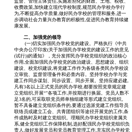
监督、管理主体责任,实施差别化的财政、土地、税收、
收费政策,加快建立现代学校制度,规范民办学校办学行
为,不断提高办学质量,做好民办学校的管理和服务,进一
步调动社会力量兴办教育的积极性,促进民办教育持续健
康发展。
二、加强党的领导
(一)切实加强民办学校党的建设。严格执行《中共
中央办公厅印发(关于加强民办学校党的建设工作的意见
(试行))的通知》，充分发挥民办学校党组织的政治核心
作用,全面加强民办学校党的政治建设、思想建设、组织
建设、校党织建设,将党建工作作为各级各类民办学校设
立审批、监督管理备件和必查内容。坚持学校办学与党
建工作同步谋划、同步设置、同步开展。坚持应建必建,
凡有3名以上正式党员的民办学校,都要按照党章规定建
立党组织,开展“”各项工作,并按期进行换届。党员人数不
足3名的,可采取联党员师单独组建等形式建立党组织。
暂不具备建立党组织条件的,要通过选派党建工作指导员
联络员或建立工会、共青团组织等途径开展党的工作,条
件成熟时及时建立党组织。理顺民办学校党组织隶属关
系,健全党组织工作保障机制,选好配强民办学校党组织负
责人,做好发展党员和党员教育管理工作,充实民办学校党