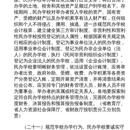
办学的土地、校舍和其他资产足额过户到学校名下。存
续期间，民办学校对举办者投入学校的资产、国有资
产、受赠的财产以及办学积累享有法人财产权，任何组
织和个人不得侵占、挪用、抽逃。进一步规范民办学校
会计核算，建立健全第三方审计制度。非营利性和营利
性民办学校按照登记的法人属性，根据国家有关规定执
行相应的会计制度。登记为事业单位法人的民办学校，
适用事业单位会计制度。登记为民办非企业单位（法
人）的民办学校，执行《民间非营利组织会计制度》。
登记为企业法人的民办学校，适用《企业会计制度》。
民办学校要明晰财务管理，依法设置会计账簿。应将举
办者出资、政府补助、受赠、收费、办学积累等各类资
产分类登记入账，定期开展资产清查，并将清查结果向
社会公布。应安排专门的财务管理人员，财务人员不得
为董事会、举办者的亲属或特定关系人。各地要探索制
定符合民办学校特点的财务管理办法，完善民办学校年
度财务、决算报告和预算报告报备制度。（省教育厅、
省人力资源社会保障厅、省财政厅按职责分工分别负
责）
（二十一）规范学校办学行为。民办学校要诚实守