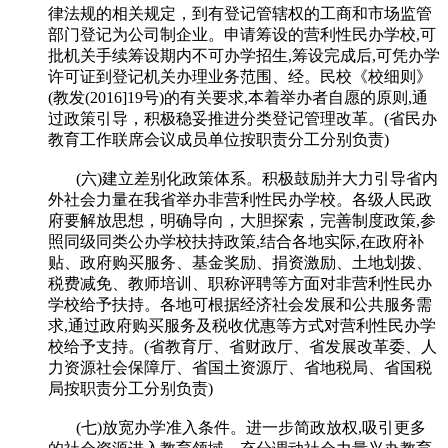
律法规的相关规定，到有登记管辖权的工商和市场监管
部门登记为公司制企业。申请筹设的营利性民办学校,可
批机关手续筹设期内不可办学招生,筹设完成后,可凭办学
许可证到登记机关办理业务范围、经。民校《校细则》
(教发(2016]19号)的有关要求,本着举办者自愿的原则,通
过政策引导，积极稳妥推进分类登记管理改革。(省民办
教育工作联席会议成员单位按职责分工分别负责)
(六)建立差别化政策体系。积极鼓励并大力引导省内
外社会力量在我省举办非营利性民办学校。各级人民政
府要解放思想，明确导向，大胆探索，完善制度政策,参
照同级同类公办学校扶持政策,结合各地实际,在政府补
贴、政府购买服务、基金奖励、捐资激励、土地划拨、
税费减免、教师培训、职称评聘等方面对非营利性民办
学校给予扶持。各地可根据经济社会发展和公共服务需
求,通过政府购买服务及税收优惠等方式对营利性民办学
校给予支持。(省教育厅、省财政厅、省发展改革委、人
力资源社会保障厅、省国土资源厅、省地税局、省国税
局按职责分工分别负责)
(七)放宽办学准入条件。进一步简政放权,吸引更多