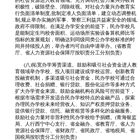
的社会资源进入教育领域。充分调动社会力量兴办教育
积极性，破除壁垒、消除歧视。对社会力量兴办教育实
行负面清单制度,批制定准人负面清单，建立动态调整机
制,规止举办实施的军事、警察三利益共益家安全的领域,
政府不得限制。在满足办学安全的前提下，民办学校凡
是能制定生均校舍面积、运动场所实验设备算机师比等
指标的发展规划，明确达到同级同类公办学校标准的时
间并持续投人的，举办者均可自由申请举办。(省教育
厅、省人力资源社会保障厅按职责分工分别负责)
(八)拓宽办学筹责渠道。鼓励和吸引社会资金进人教
育领域举办学校、投入项目建设或学校运营。创新教育
投融资机制，多渠道吸引社会资金，民办学校可通过合
理收费、社会捐赠、银行贷款、股份化运作等多种方式
扩大办学资金来源。鼓励金融机构在风险可控前提下，
根据市场需求开发适合民办学校特点的金融产品，探索
办理民办学校未来经营收人、知识产权质押贷款业务、
提供银行贷款、信托、融资租赁等多样化的金融服务。
鼓励社会力量对非营利性民办学校给予捐赠。(青海银监
局、人行西宁中心支行、省金融办、省教育厅、省人力
资源社会保障厅、省财政厅、省民政厅、省地税局、省
国税局按职责分工分别负责)