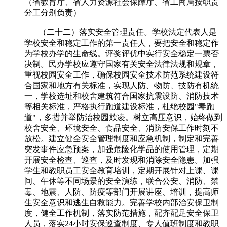
（省教育厅、省人力资源社会保障厅、省工商局按职责
分工分别负责）
（二十二）落实安全管理责任。学校法定代表人是
学校安全和稳定工作的第一责任人，要把安全和稳定作
为学校办学的生命线。评奖评优中实行安全稳定一票否
决制。民办学校应遵守国家有关安全法律法规和规章，
重视校园安全工作，确保校园安全技术防范系统建设符
合国家和地方有关标准，实现人防、物防、技防有机统
一，学校选址和校舍建筑符合国家抗震设防、消防技术
等相关标准，严格执行跑道建设标准，杜绝校园"毒跑
道"，多措并举防治校园欺凌。树立高压意识，始终做到
校舍安全、环境安全、食品安全、消防安保工作时刻不
放松。建立健全安全管理制度和应急机制，制定和完善
突发事件应急预案，加强危险化学品的使用管理，定期
开展安全检查、巡查，及时发现和消除安全隐患。加强
学生和教职员工安全教育培训，定期开展针对上课、课
间、午休等不同场景的安全演练，联合公安、消防、禁
毒、地震、人防、防疫等部门开展讲座、培训，提高师
生安全意识和逃生自救能力。完善学校内部治安保卫制
度，健全工作机制，落实防范措施，配齐配足安全保卫
人员，落实24小时安保巡查制度、专人值班制度和教职