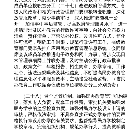
成员单位按职责分工（二十七）改进政府管理方式。各
级人民政府和相关行政管理部门要积极转变职能，深化
放管服改革，减少事前审批，深人推进"双随机一公
开"，加强事中事后监管，提高政府管理服务水平。进一
步清理涉及民办教育的行政许可事项，向社会公布权力
清单、责任清单，严禁法外设权。改进许可方式，简化
许可流程，明确工作时限，规范行政许可工作。省级教
育部门要牵头推广应用民办教育管理信息系统，会同联
席会议成员单位推进电子政务和网上办事，逐步实现日
常管理事项网上并联办理，及时主动公开行政审批事
项、政策文件、年检报告、招生简章、办学章程、工作
动态、违法违规曝光及其他信息，不断提高民办教育管
理信息化水平和服务效率，主动接受社会监督。（省民
办教育工作联席会议成员单位按职责分工分别负责）
（二十八）健全监管机制。加强民办教育管理机构建
设，落实专人负责，配套工作经费。审批机关要加强对
民办学校的监督检查力度。加强对民办学校设立申请的
审核，严格依法审批，不具备直接正式办学条件的要严
格执行筹设期办学的有关要求。监督指导民办学校制定
学校章程、完善组织机构、规范办学行为、提高教学质