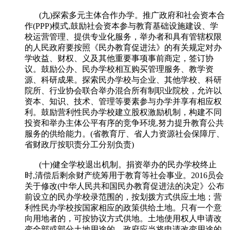
(九)探索多元主体合作办学。推广政府和社会资本合
作(PPP)模式,鼓励社会资本参与教育基础设施建设、学
校运营管理、提供专业化服务，举办者和具有管辖权限
的人民政府要按照《民办教育促进法》的有关规定对办
学收益、财权、义及其他重要事项事前商定，签订协
议。鼓励公办、民办学校相互购买管理服务、教学资
源、科研成果。探索民办学校与企业、其他学校、科研
院所、行业协会联合举办混合所有制职业院校，允许以
资本、知识、技术、管理等要素参与办学并享有相应权
利。鼓励营利性民办学校建立股权激励机制，构建不同
投资和举办主体公平有序的竞争环境,努力提升教育公共
服务的供给能力。(省教育厅、省人力资源社会保障厅、
省财政厅按职责分工分别负责)
(十)健全学校退出机制。捐资举办的民办学校终止
时,清偿后剩余财产统筹用于教育等社会事业。2016员会
关于修改(中华人民共和国民办教育促进法的决定》公布
前设立的民办学校录范围的，按划拨方式供应土地；营
利性民办学校按国家相应的政策供给土地。只有一个意
向用地者的，可按协议方式供地。土地使用权人申请改
变全部或部分土地用途的，政府应当将申请改变用途的