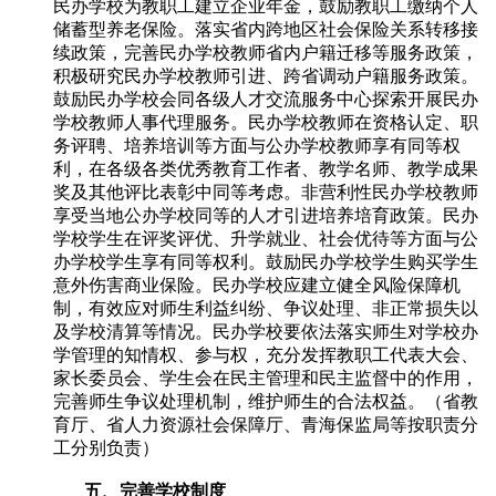
民办学校为教职工建立企业年金，鼓励教职工缴纳个人
储蓄型养老保险。落实省内跨地区社会保险关系转移接
续政策，完善民办学校教师省内户籍迁移等服务政策，
积极研究民办学校教师引进、跨省调动户籍服务政策。
鼓励民办学校会同各级人才交流服务中心探索开展民办
学校教师人事代理服务。民办学校教师在资格认定、职
务评聘、培养培训等方面与公办学校教师享有同等权
利，在各级各类优秀教育工作者、教学名师、教学成果
奖及其他评比表彰中同等考虑。非营利性民办学校教师
享受当地公办学校同等的人才引进培养培育政策。民办
学校学生在评奖评优、升学就业、社会优待等方面与公
办学校学生享有同等权利。鼓励民办学校学生购买学生
意外伤害商业保险。民办学校应建立健全风险保障机
制，有效应对师生利益纠纷、争议处理、非正常损失以
及学校清算等情况。民办学校要依法落实师生对学校办
学管理的知情权、参与权，充分发挥教职工代表大会、
家长委员会、学生会在民主管理和民主监督中的作用，
完善师生争议处理机制，维护师生的合法权益。（省教
育厅、省人力资源社会保障厅、青海保监局等按职责分
工分别负责）
五、完善学校制度