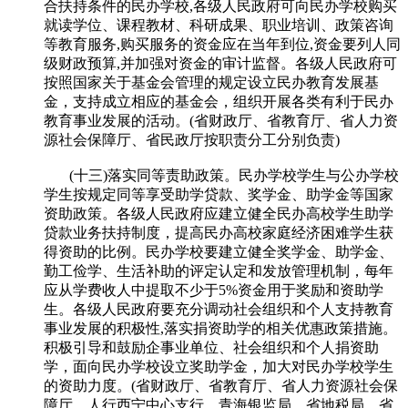
合扶持条件的民办学校,各级人民政府可向民办学校购买
就读学位、课程教材、科研成果、职业培训、政策咨询
等教育服务,购买服务的资金应在当年到位,资金要列人同
级财政预算,并加强对资金的审计监督。各级人民政府可
按照国家关于基金会管理的规定设立民办教育发展基
金，支持成立相应的基金会，组织开展各类有利于民办
教育事业发展的活动。(省财政厅、省教育厅、省人力资
源社会保障厅、省民政厅按职责分工分别负责)
(十三)落实同等责助政策。民办学校学生与公办学校
学生按规定同等享受助学贷款、奖学金、助学金等国家
资助政策。各级人民政府应建立健全民办高校学生助学
贷款业务扶持制度，提高民办高校家庭经济困难学生获
得资助的比例。民办学校要建立健全奖学金、助学金、
勤工俭学、生活补助的评定认定和发放管理机制，每年
应从学费收人中提取不少于5%资金用于奖励和资助学
生。各级人民政府要充分调动社会组织和个人支持教育
事业发展的积极性,落实捐资助学的相关优惠政策措施。
积极引导和鼓励企事业单位、社会组织和个人捐资助
学，面向民办学校设立奖助学金，加大对民办学校学生
的资助力度。(省财政厅、省教育厅、省人力资源社会保
障厅、人行西宁中心支行、青海银监局、省地税局、省