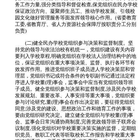
务工作力量,强分类指导和督促检查,保党组织在民办学校
保证政治方向、凝聚师生员工、推动学校发展、引领校
园文化做好管理服务等面发挥领导核心作用。(省委教育
工委,省教育厅、省人力资源社会保障厅按职责分工分别
负责)
(二)健全民办学校党组织参与决策和监督制度。坚
持党的领导与依法治校有机统一，党组织建设有关内容
要列入学校章程,明确党组织在学校法人治理结构中的地
位，保证党组织在重大事项决策、监督、执行各环节有
效发挥作用。推进党组织班子成员进人学校决策层和管
理层，党组织书记或符合条件的专职副书记通过法定程
序进人学校董(理)事会，监事会中应当有党组织领导班
子成员。健全党组织参与决策和监督制度,涉及民办学校
发展规划、重要改革、人事安排等重大事项，党组织要
参与讨论研究,董(理)事会在作出决定前，要征得党组织
同意;涉及党的建设、思想政治工作和德育工作的事项，
要由党组织研究决定。建立健全党组织与学校董(理)事
会、监事会日常沟通协商制度,完善党政领导班子联席会
议制度,强化党组织对学校重要决策实施的监督，定期组
织党员、教职工代表等听取校长工作报告和学校重大事