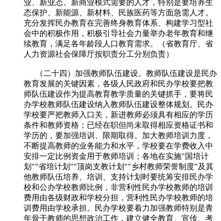
业、新业态、新商业模式需要的人才，特别是要培养生
态保护、新能源、新材料、民族医药等方面急需人才。
充分发挥民办教育在完善终身教育体系、构建学习型社
会中的积极作用，积极引导社会力量举办老年教育和继
续教育，满足各年龄段人口教育需求。（省教育厅、省
人力资源社会保障厅按职责分工分别负责）
（二十四）加强教师队伍建设。教师队伍建设是民办
教育发展的关键因素，各级人民政府和民办学校要把教
师队伍建设作为提高教育教学质量的关键抓手，要将民
办学校教师队伍建设纳入教师队伍建设整体规划。民办
学校要严把教师入口关，新进教师必须具有相应的学历
条件和教师资格；已经在职但尚未取得相应资格证书和
学历的，要加强培训、限期取得。加大教师培训力度，
不断提高教师的业务能力和水平，学校要在学费收入中
安排一定比例资金用于教师培训；各地在实施"国培计
划""省培计划""顶岗支教计划""乡村教师荣誉制度"及其
他教师队伍培养、培训、支持计划时要统筹安排民办学
校和公办学校教师比例，非营利性民办学校教师的培训
费用由各级财政和学校分担，营利性民办学校教师的培
训费用由学校承担。民办学校要着力加强教师特别是青
年骨干教师的思想政治工作，建立健全教育、宣传、考