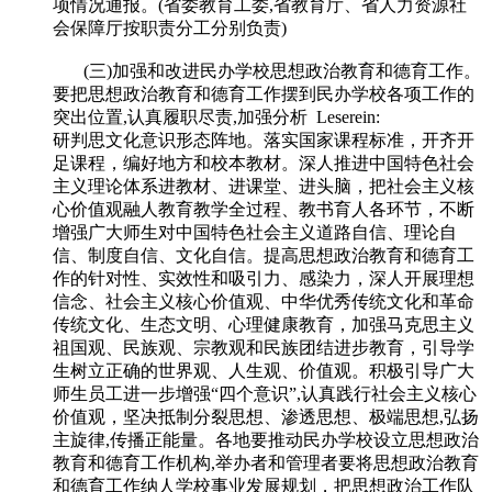
项情况通报。(省委教育工委,省教育厅、省人力资源社
会保障厅按职责分工分别负责)
(三)加强和改进民办学校思想政治教育和德育工作。
要把思想政治教育和德育工作摆到民办学校各项工作的
突出位置,认真履职尽责,加强分析 Leserein:
研判思文化意识形态阵地。落实国家课程标准，开齐开
足课程，编好地方和校本教材。深人推进中国特色社会
主义理论体系进教材、进课堂、进头脑，把社会主义核
心价值观融人教育教学全过程、教书育人各环节，不断
增强广大师生对中国特色社会主义道路自信、理论自
信、制度自信、文化自信。提高思想政治教育和德育工
作的针对性、实效性和吸引力、感染力，深人开展理想
信念、社会主义核心价值观、中华优秀传统文化和革命
传统文化、生态文明、心理健康教育，加强马克思主义
祖国观、民族观、宗教观和民族团结进步教育，引导学
生树立正确的世界观、人生观、价值观。积极引导广大
师生员工进一步增强“四个意识”,认真践行社会主义核心
价值观，坚决抵制分裂思想、渗透思想、极端思想,弘扬
主旋律,传播正能量。各地要推动民办学校设立思想政治
教育和德育工作机构,举办者和管理者要将思想政治教育
和德育工作纳人学校事业发展规划，把思想政治工作队