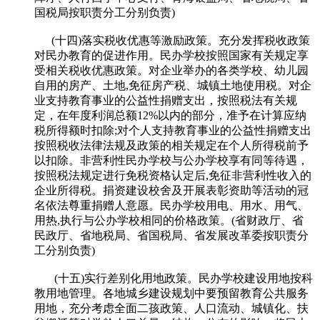
国税局按职责分工分别负责)
(十四)落实税收优惠等激励政策。充分发挥税收政策
对民办教育的促进作用。民办学校按照国家有关规定享
受相关税收优惠政策。对企业举办的各类学校、幼儿园
自用的房产、土地,免征房产税、城镇土地使用税。对企
业支持教育事业的公益性捐赠支出，按照税法有关规
定，在年度利润总额12%以内的部分，准予在计算应纳
税所得额时扣除;对个人支持教育事业的公益性捐赠支出
按照税收法律法规及政策的相关规定在个人所得税前予
以扣除。非营利性民办学校与公办学校享有同等待遇，
按照税法规定进行免税资格认定后,免征非营利性收入的
企业所得税。捐资建设校舍及开展表彰资助等活动的冠
名依法尊重捐赠人意愿。民办学校用电、用水、用气、
用热,执行与公办学校相同的价格政策。(省财政厅、省
民政厅、省地税局、省国税局、省发展改革委按职责分
工分别负责)
(十五)实行差别化用地政策。民办学校建设用地按科
教用地管理。各地城乡建设规划中要预留教育公共服务
用地，充分考虑全面二孩政策、人口流动、城镇化、扶