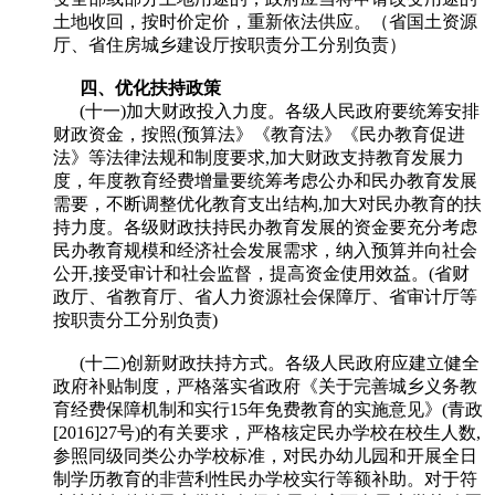
土地收回，按时价定价，重新依法供应。（省国土资源
厅、省住房城乡建设厅按职责分工分别负责）
四、优化扶持政策
(十一)加大财政投入力度。各级人民政府要统筹安排
财政资金，按照(预算法》《教育法》《民办教育促进
法》等法律法规和制度要求,加大财政支持教育发展力
度，年度教育经费增量要统筹考虑公办和民办教育发展
需要，不断调整优化教育支出结构,加大对民办教育的扶
持力度。各级财政扶持民办教育发展的资金要充分考虑
民办教育规模和经济社会发展需求，纳入预算并向社会
公开,接受审计和社会监督，提高资金使用效益。(省财
政厅、省教育厅、省人力资源社会保障厅、省审计厅等
按职责分工分别负责)
(十二)创新财政扶持方式。各级人民政府应建立健全
政府补贴制度，严格落实省政府《关于完善城乡义务教
育经费保障机制和实行15年免费教育的实施意见》(青政
[2016]27号)的有关要求，严格核定民办学校在校生人数,
参照同级同类公办学校标准，对民办幼儿园和开展全日
制学历教育的非营利性民办学校实行等额补助。对于符