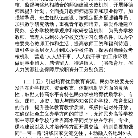
核、监督与奖惩相结合的师德建设长效机制，开展师德
师风提升计划，全面提升教师师德索养和职业操守。加
强辅导员、班主任队伍建设，按规定配齐配强辅导员，
加强教学研究活动，重视青年教师培养。鼓励各地建立
民办、公办学校教学观摩和教研交流机制，为民办学校
教师、管理人员到公办学校交流学习创造条件。民办学
校要关心教师工作和生活，提高教师工资和福利待遇，
吸引各类高层次人才到民办学校任教，探索创新绩效考
核机制，营造"人人想干事、人人能干事"的工作环境，
做到事业留人、感情留人、待遇留人。（省教育厅、省
人力资源社会保障厅按职资分工分别负责）
（二十五）引进培育优质教育资源。民办学校要充分
发挥在办学模式、资金收支、体制机制等方面的灵活
性，鼓励支持高水平有特色民办学校培育优质学科、专
业、课程、师资，加大与国内知名民办学校、教育集团
的合作，提升整体教育教学质量。积极推进对外开放，
在确保社会主义办学方向的前提下，允许民办高等学校
和中等职业学校与世界高水平同类学校在学科、专业、
课程建设以及人才培养等方面开展交流，特别是要加强
同"一带一路"沿线国家交流交往，主动融入各地对外友