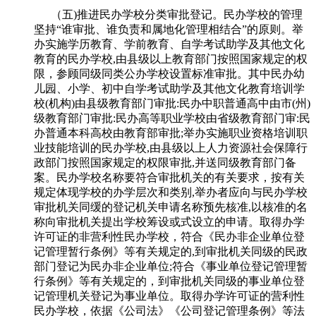
（五)推进民办学校分类审批登记。民办学校的管理
坚持“谁审批、谁负责和属地化管理相结合”的原则。举
办实施学历教育、学前教育、自学考试助学及其他文化
教育的民办学校,由县级以上教育部门按照国家规定的权
限，参顾同级同类公办学校设置标准审批。其中民办幼
儿园、小学、初中自学考试助学及其他文化教育培训学
校(机构)由县级教育部门审批:民办中职普通高中由市(州)
级教育部门审批:民办高等职业学校由省级教育部门审:民
办普通本科高校由教育部审批;举办实施职业资格培训职
业技能培训的民办学校,由县级以上人力资源社会保障行
政部门按照国家规定的权限审批,并送同级教育部门备
案。民办学校名称要符合审批机关的有关要求，按有关
规定体现学校的办学层次和类别,举办者应向与民办学校
审批机关同缓的登记机关申请名称预先核准,以核准的名
称向审批机关提出学校筹设或式设立的申请。取得办学
许可证的非营利性民办学校，符合《民办非企业单位登
记管理暂行条例》等有关规定的,到审批机关同级的民政
部门登记为民办非企业单位;符合《事业单位登记管理暂
行条例》等有关规定的，到审批机关同级的事业单位登
记管理机关登记为事业单位。取得办学许可证的营利性
民办学校，依据《公司法》《公司登记管理条例》等法