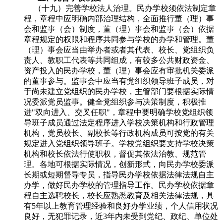
（十九）完善学校法人治理。民办学校须依法制定章
程，章程中应明确内部治理结构，全面推行董（理）事
会和监事（会）制度，董（理）事会和监事（会）依据
章程规定的权限和程序共同参与学校的办学和管理。董
（理）事会应当由举办者或者其代表、校长、党组织负
责人、教职工代表等共同组成，有较多公共财政资金、
资产投入的民办学校，董（理）事会应有审批机关委派
的董事参与。监事会中应当有党组织领导班子成员，对
于尚未建立党组织的民办学校，主管部门要根据实际情
况委派党员监事。健全党组织参与决策制度，积极推
进"双向进入、交叉任职"，章程中要明确学校党组织领
导班子成员通过法定程序进入学校决策机构和行政管理
机构，党员校长、副校长等行政机构成员可按党的有关
规定进入党组织领导班子。学校党组织要支持学校决策
机构和校长依法行使职权，督促其依法治教、规范管
理。各地可根据实际情况，创新形式，向民办学校委派
长期或短期督导专员，指导民办学校依据法律法规自主
办学，做好民办学校的管理指导工作。民办学校依据章
程自主选聘校长，校长应熟悉教育及相关法律法规，具
有5年以上教育管理经验和良好办学业绩，个人信用状况
良好，无犯罪记录，近3年内未受到党纪、政纪、单位处