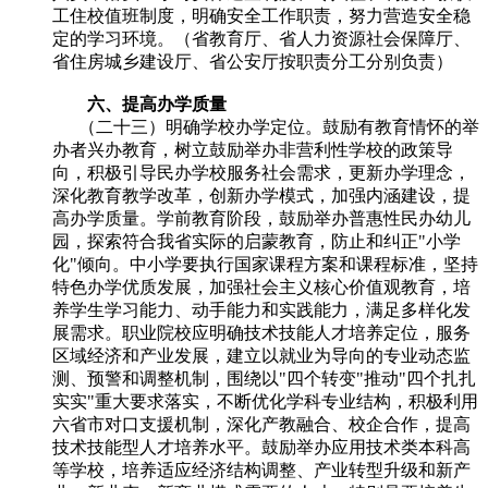
工住校值班制度，明确安全工作职责，努力营造安全稳
定的学习环境。（省教育厅、省人力资源社会保障厅、
省住房城乡建设厅、省公安厅按职责分工分别负责）
六、提高办学质量
（二十三）明确学校办学定位。鼓励有教育情怀的举
办者兴办教育，树立鼓励举办非营利性学校的政策导
向，积极引导民办学校服务社会需求，更新办学理念，
深化教育教学改革，创新办学模式，加强内涵建设，提
高办学质量。学前教育阶段，鼓励举办普惠性民办幼儿
园，探索符合我省实际的启蒙教育，防止和纠正"小学
化"倾向。中小学要执行国家课程方案和课程标准，坚持
特色办学优质发展，加强社会主义核心价值观教育，培
养学生学习能力、动手能力和实践能力，满足多样化发
展需求。职业院校应明确技术技能人才培养定位，服务
区域经济和产业发展，建立以就业为导向的专业动态监
测、预警和调整机制，围绕以"四个转变"推动"四个扎扎
实实"重大要求落实，不断优化学科专业结构，积极利用
六省市对口支援机制，深化产教融合、校企合作，提高
技术技能型人才培养水平。鼓励举办应用技术类本科高
等学校，培养适应经济结构调整、产业转型升级和新产