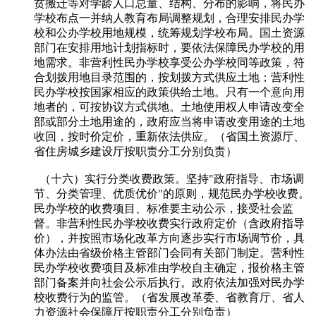
贫搬迁等对学龄人口总量、结构、分布的影响，将民办
学校布点一并纳人教育布局调整规划，合理安排民办学
校和公办学校用地规模，统筹规划学校布局。国土资源
部门在安排用地计划指标时，要依法保障民办学校的用
地需求。非营利性民办学校享受公办学校同等政策，符
合划拨用地目录范围的，按划拨方式供应土地；营利性
民办学校按国家相应的政策供给土地。只有一个意向用
地者的，可按协议方式供地。土地使用权人申请改变全
部或部分土地用途的，政府应当将申请改变用途的土地
收回，按时价定价，重新依法供应。（省国土资源厅、
省住房城乡建设厅按职责分工分别负责）
（十六）实行分类收费政策。坚持"政府指导、市场调
节、分类管理、优质优价"的原则，规范民办学校收费。
民办学校的收费项目、标准要主动公示，接受社会监
督。非营利性民办学校收费实行政府定价（含政府指导
价），并按照市场化改革方向逐步实行市场调节价，具
体办法由省级价格主管部门会同有关部门制定。营利性
民办学校收费项目及标准由学校自主确定，报价格主管
部门备案并向社会公示后执行。政府依法加强对民办学
校收费行为的监管。（省发展改革委、省教育厅、省人
力资源社会保障厅按职责分工分别负责）