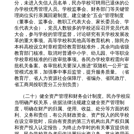
分，未进入失信人员名单，民办学校可聘用已退休的公
办学校优秀管理人员。学校监事会、财务部门等关键管
理岗位实行亲属回避制度。建立健全"五会"管理制度
（董事会、监事会、教职工代表大会、家长委员会、学
生代表大会），党员人数较多的学校还应召开党员代表
大会，参与学校的管理监督，讨论研究有关学校发展改
革的重大事项。高等学校和其他高等教育机构，除民办
本科高校设立时章程需经教育部核准外，其余均由省级
教育部门核准。取消对普通中小学、幼儿园、中等职业
学校章程核准的行政审批事项。各民办学校章程需向审
批机关备案。各审批机关要深人推进"双随机一公开"监
管模式改革，加强事中事后监管，提升服务质量。（省
教育厅、省人力资源社会保障厅、省编办、省民政厅、
省工商局按职责分工分别负责）
（二十）健全资产管理和财务会计制度。民办学校应
当明确产权关系，依据法律法规建立健全资产管理制
度，明确在财产的归属、使用、收益、处分等方面的权
利、义务和责任，有公共财政资金、资产投入的民学校
在设立审批时，应由有资质的第三方机构出具产权归属
和资产投入认定报告，为终止办学时的有关事宜提供依
据。民办学校举办者应依法履行出资义务，将出资用于