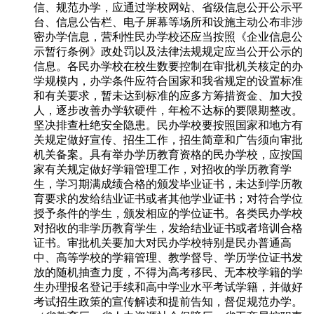
信、规范办学，应通过学校网站、省级信息公开公示平
台、信息公告栏、电子屏幕等场所和设施主动公布非涉
密办学信息，营利性民办学校还应当按照《企业信息公
示暂行条例》政处罚以及法律法规规定应当公开公示的
信息。各民办学校在校生数要控制在审批机关核定的办
学规模内，办学条件应符合国家和我省规定的设置标准
和有关要求，暂未达到标准的应多方筹措资金、加大投
人，逐步改善办学软硬件，年检不达标的要限期整改。
坚决排查杜绝安全隐患。民办学校要按照国家和地方有
关规定做好宣传、招生工作，招生简章和广告须向审批
机关备案。具有举办学历教育资格的民办学校，应按国
家有关规定做好学籍管理工作，对招收的学历教育学
生，学习期满成绩合格的颁发毕业证书，未达到学历教
育要求的发给结业证书或者其他学业证书；对符合学位
授予条件的学生，颁发相应的学位证书。各类民办学校
对招收的非学历教育学生，发给结业证书或者培训合格
证书。审批机关要加大对民办学校特别是民办普通高
中、高等学校的学籍管理、教学督导、学历学位证书发
放的随机抽查力度，不得为高考移民、无本校学籍的学
生办理报名登记手续和高中学业水平考试学籍，并做好
考试招生政策的宣传解读和提前告知，督促规范办学。