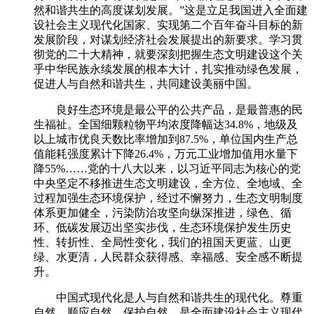
然和谐共生的高度谋划发展。”这是立足我国进入全面建
设社会主义现代化国家、实现第二个百年奋斗目标的新
发展阶段，对谋划经济社会发展提出的新要求。学习贯
彻党的二十大精神，就要深刻把握生态文明建设这个关
乎中华民族永续发展的根本大计，扎实推动绿色发展，
促进人与自然和谐共生，共同建设美丽中国。
良好生态环境是最公平的公共产品，是最普惠的民
生福祉。全国细颗粒物平均浓度降幅达34.8%，地级及
以上城市优良天数比率增加到87.5%，单位国内生产总
值能耗强度累计下降26.4%，万元工业增加值用水量下
降55%……党的十八大以来，以习近平同志为核心的党
中央坚定不移推进生态文明建设，全方位、全地域、全
过程加强生态环境保护，经过不懈努力，生态文明制度
体系更加健全，污染防治攻坚向纵深推进，绿色、循
环、低碳发展迈出坚实步伐，生态环境保护发生历史
性、转折性、全局性变化，我们的祖国天更蓝、山更
绿、水更清，人民群众获得感、幸福感、安全感不断提
升。
中国式现代化是人与自然和谐共生的现代化。尊重
自然、顺应自然、保护自然，是全面建设社会主义现代