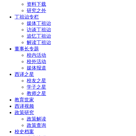
资料下载
研究之外
丁祖诒专栏
媒体丁祖诒
访谈丁祖诒
追忆丁祖诒
解读丁祖诒
董事长专题
校内活动
校外活动
媒体报道
西译之星
校友之星
学子之星
教师之星
教育世家
西译视频
政策研究
政策解读
政策查询
校史档案