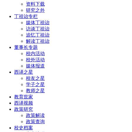
资料下载
研究之外
丁祖诒专栏
媒体丁祖诒
访谈丁祖诒
追忆丁祖诒
解读丁祖诒
董事长专题
校内活动
校外活动
媒体报道
西译之星
校友之星
学子之星
教师之星
教育世家
西译视频
政策研究
政策解读
政策查询
校史档案