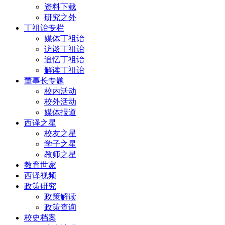
资料下载
研究之外
丁祖诒专栏
媒体丁祖诒
访谈丁祖诒
追忆丁祖诒
解读丁祖诒
董事长专题
校内活动
校外活动
媒体报道
西译之星
校友之星
学子之星
教师之星
教育世家
西译视频
政策研究
政策解读
政策查询
校史档案