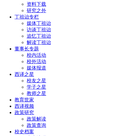
资料下载
研究之外
丁祖诒专栏
媒体丁祖诒
访谈丁祖诒
追忆丁祖诒
解读丁祖诒
董事长专题
校内活动
校外活动
媒体报道
西译之星
校友之星
学子之星
教师之星
教育世家
西译视频
政策研究
政策解读
政策查询
校史档案