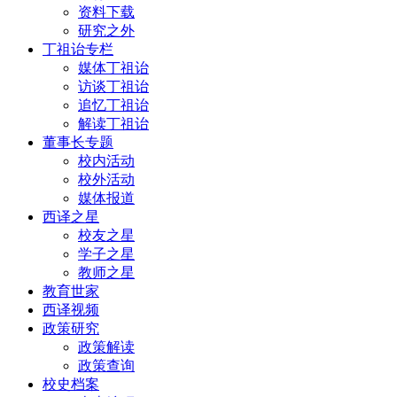
资料下载
研究之外
丁祖诒专栏
媒体丁祖诒
访谈丁祖诒
追忆丁祖诒
解读丁祖诒
董事长专题
校内活动
校外活动
媒体报道
西译之星
校友之星
学子之星
教师之星
教育世家
西译视频
政策研究
政策解读
政策查询
校史档案