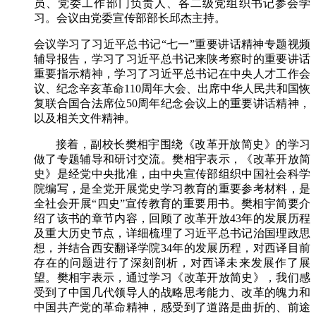
员、党委工作部门负责人、各二级党组织书记参会学
习。会议由党委宣传部部长邱杰主持。
会议学习了习近平总书记“七一”重要讲话精神专题视频
辅导报告，学习了习近平总书记来陕考察时的重要讲话
重要指示精神，学习了习近平总书记在中央人才工作会
议、纪念辛亥革命110周年大会、出席中华人民共和国恢
复联合国合法席位50周年纪念会议上的重要讲话精神，
以及相关文件精神。
接着，副校长樊相宇围绕《改革开放简史》的学习
做了专题辅导和研讨交流。樊相宇表示，《改革开放简
史》是经党中央批准，由中央宣传部组织中国社会科学
院编写，是全党开展党史学习教育的重要参考材料，是
全社会开展“四史”宣传教育的重要用书。樊相宇简要介
绍了该书的章节内容，回顾了改革开放43年的发展历程
及重大历史节点，详细梳理了习近平总书记治国理政思
想，并结合西安翻译学院34年的发展历程，对西译目前
存在的问题进行了深刻剖析，对西译未来发展作了展
望。樊相宇表示，通过学习《改革开放简史》，我们感
受到了中国几代领导人的战略思考能力、改革的魄力和
中国共产党的革命精神，感受到了道路是曲折的、前途