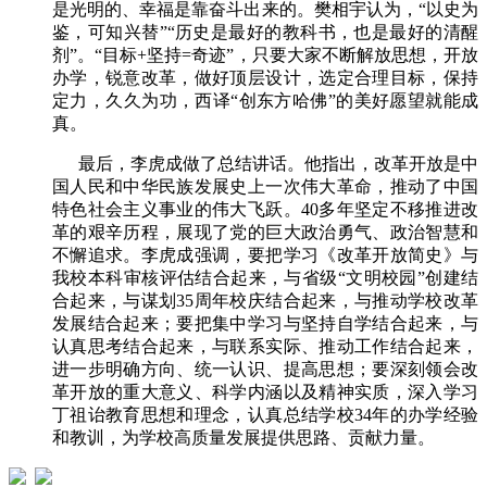
是光明的、幸福是靠奋斗出来的。樊相宇认为，“以史为
鉴，可知兴替”“历史是最好的教科书，也是最好的清醒
剂”。“目标+坚持=奇迹”，只要大家不断解放思想，开放
办学，锐意改革，做好顶层设计，选定合理目标，保持
定力，久久为功，西译“创东方哈佛”的美好愿望就能成
真。
最后，李虎成做了总结讲话。他指出，改革开放是中
国人民和中华民族发展史上一次伟大革命，推动了中国
特色社会主义事业的伟大飞跃。40多年坚定不移推进改
革的艰辛历程，展现了党的巨大政治勇气、政治智慧和
不懈追求。李虎成强调，要把学习《改革开放简史》与
我校本科审核评估结合起来，与省级“文明校园”创建结
合起来，与谋划35周年校庆结合起来，与推动学校改革
发展结合起来；要把集中学习与坚持自学结合起来，与
认真思考结合起来，与联系实际、推动工作结合起来，
进一步明确方向、统一认识、提高思想；要深刻领会改
革开放的重大意义、科学内涵以及精神实质，深入学习
丁祖诒教育思想和理念，认真总结学校34年的办学经验
和教训，为学校高质量发展提供思路、贡献力量。