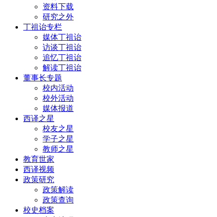
资料下载
研究之外
丁祖诒专栏
媒体丁祖诒
访谈丁祖诒
追忆丁祖诒
解读丁祖诒
董事长专题
校内活动
校外活动
媒体报道
西译之星
校友之星
学子之星
教师之星
教育世家
西译视频
政策研究
政策解读
政策查询
校史档案