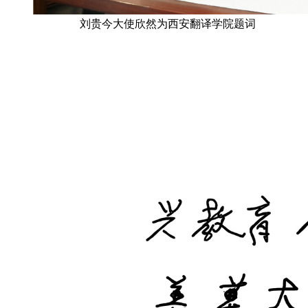
刘贵今大使欣然为西安翻译学院题词