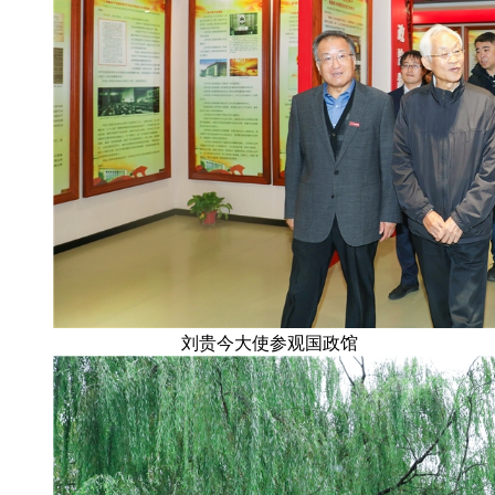
刘贵今大使参观国政馆