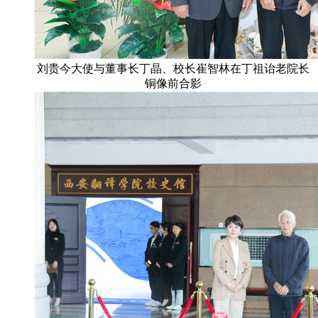
刘贵今大使与董事长丁晶、校长崔智林在丁祖诒老院长
铜像前合影