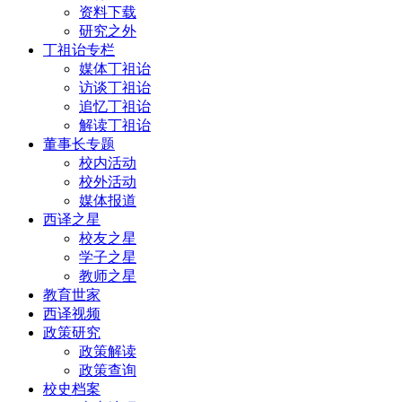
资料下载
研究之外
丁祖诒专栏
媒体丁祖诒
访谈丁祖诒
追忆丁祖诒
解读丁祖诒
董事长专题
校内活动
校外活动
媒体报道
西译之星
校友之星
学子之星
教师之星
教育世家
西译视频
政策研究
政策解读
政策查询
校史档案