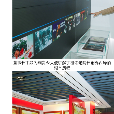
董事长丁晶为刘贵今大使讲解丁祖诒老院长创办西译的
艰辛历程