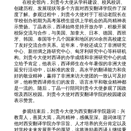
在校史馆内，刘贵今大使从学科建设、校风校训、
创建历程、发展现状等多个方面对西安翻译学院作了深
度了解。参观过程中，刘贵今大使对于丁祖诒老院长在
学校创办初期为高考落榜生提供上学机会的高尚精神表
示赞扬。丁晶表示，西译始终坚持开放办学，积极开展
校际交流与合作，与美国、加拿大、日本、德国、西班
牙、韩国、泰国等十几个国家和地区的50余所高校建立
了友好交流合作关系。近年来，学校还成立了非洲研究
中心、新丝绸之路研究中心、匈牙利研究中心等科研机
构。刘贵今大使对西译的办学成绩和非洲研究中心的成
立给予肯定，他表示，西译师生在今年暑假的非洲大使
延安行活动中，以标准的发音、高水平的翻译能力和良
好的敬业精神，赢得了非洲来访大使团的一致认可及好
评，他称赞西译师生们的发音、语言水平和敬业精神都
是一流的。随后，丁晶一行陪同刘贵今大使参观了国政
馆及西区校园。刘贵今大使对西安翻译学院的校园建设
表示赞赏。
参观结束后，刘贵今大使为西安翻译学院题词：兴
教育人，善莫大焉，高尚精神，感佩至深。题词体现了
他对西安翻译学院办学宗旨、人才培养的充分肯定以及
对学校未来发展寄予的厚望，这将激励着西译人继续秉