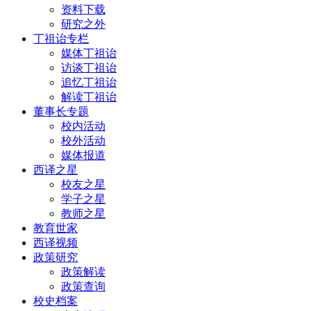
资料下载
研究之外
丁祖诒专栏
媒体丁祖诒
访谈丁祖诒
追忆丁祖诒
解读丁祖诒
董事长专题
校内活动
校外活动
媒体报道
西译之星
校友之星
学子之星
教师之星
教育世家
西译视频
政策研究
政策解读
政策查询
校史档案