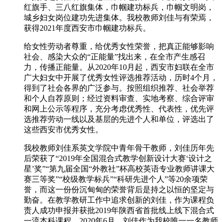
红旗手、三八红旗集体，巾帼建功标兵，巾帼文明岗，
城乡妇女岗位建功先进集体。我校教师刘佳与有荣焉，
获得2021年度西安市巾帼建功标兵。
给女性劳动者尊重，给优秀女性荣誉，把真正能够影响
社会、感染大众的“正能量”找出来，在全市产生感召
力，传播正能量。从2020年10月起，西安市妇联在全市
广大妇女中开展了优秀女性评选推荐活动，历时4个月，
得到了社会各界的广泛参与。按照组织推荐、社会举荐
和个人自荐原则；经过资料审查、实地考察、综合评审
和网上公示等程序，充分考虑优秀性、代表性，优先评
选推荐劳动一线以及基层的先进个人和单位，评选出了
这些西安市优秀女性。
我校教师刘佳系英文学院中青年骨干教师，刘佳历年先
后荣获了“2019年全国混合式教学创新设计大赛‘设计之
星’奖”“第九届全国“外教社”杯高校英语专业教师讲课大
赛三等奖”“校级教学标兵”“科研先进个人”等20余项荣
誉，而这一份份沉甸甸的荣誉背后是持之以恒的坚定与
勤奋。在教学教研工作中追求创新的刘佳，作为课程负
责人成功申报并获批2019年陕西省首批线上线下混合式
一流本科课程。2020年6月，刘佳作为我校唯一一名教师