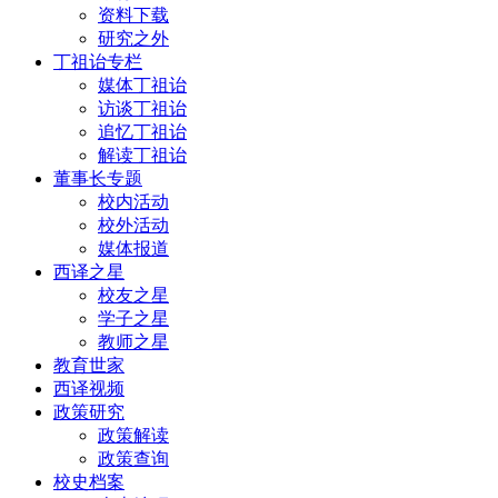
资料下载
研究之外
丁祖诒专栏
媒体丁祖诒
访谈丁祖诒
追忆丁祖诒
解读丁祖诒
董事长专题
校内活动
校外活动
媒体报道
西译之星
校友之星
学子之星
教师之星
教育世家
西译视频
政策研究
政策解读
政策查询
校史档案