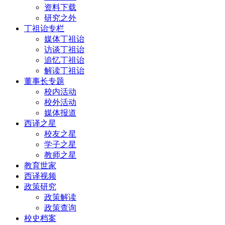
资料下载
研究之外
丁祖诒专栏
媒体丁祖诒
访谈丁祖诒
追忆丁祖诒
解读丁祖诒
董事长专题
校内活动
校外活动
媒体报道
西译之星
校友之星
学子之星
教师之星
教育世家
西译视频
政策研究
政策解读
政策查询
校史档案