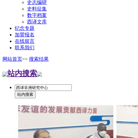
史志编研
史料征集
数字档案
西译文库
纪念专题
加盟报名
在线留言
联系我们
网站首页
>>
搜索结果
站内搜索