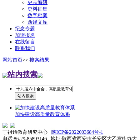
史志编研
史料征集
数字档案
西译文库
纪念专题
加盟报名
在线留言
联系我们
网站首页
>>
搜索结果
站内搜索
加快建设高质量教育体系
丁祖诒教育研究中心
陕ICP备2022003684号-1
电话:86-29-85893146 地址:陕西省西安市长安区太乙宫街办太