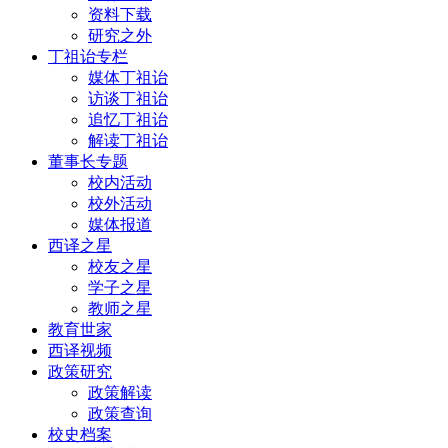
资料下载
研究之外
丁祖诒专栏
媒体丁祖诒
访谈丁祖诒
追忆丁祖诒
解读丁祖诒
董事长专题
校内活动
校外活动
媒体报道
西译之星
校友之星
学子之星
教师之星
教育世家
西译视频
政策研究
政策解读
政策查询
校史档案