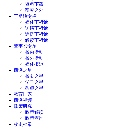
资料下载
研究之外
丁祖诒专栏
媒体丁祖诒
访谈丁祖诒
追忆丁祖诒
解读丁祖诒
董事长专题
校内活动
校外活动
媒体报道
西译之星
校友之星
学子之星
教师之星
教育世家
西译视频
政策研究
政策解读
政策查询
校史档案