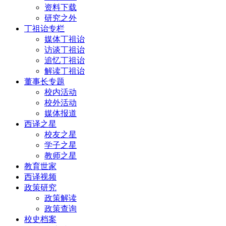
资料下载
研究之外
丁祖诒专栏
媒体丁祖诒
访谈丁祖诒
追忆丁祖诒
解读丁祖诒
董事长专题
校内活动
校外活动
媒体报道
西译之星
校友之星
学子之星
教师之星
教育世家
西译视频
政策研究
政策解读
政策查询
校史档案