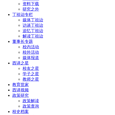
资料下载
研究之外
丁祖诒专栏
媒体丁祖诒
访谈丁祖诒
追忆丁祖诒
解读丁祖诒
董事长专题
校内活动
校外活动
媒体报道
西译之星
校友之星
学子之星
教师之星
教育世家
西译视频
政策研究
政策解读
政策查询
校史档案