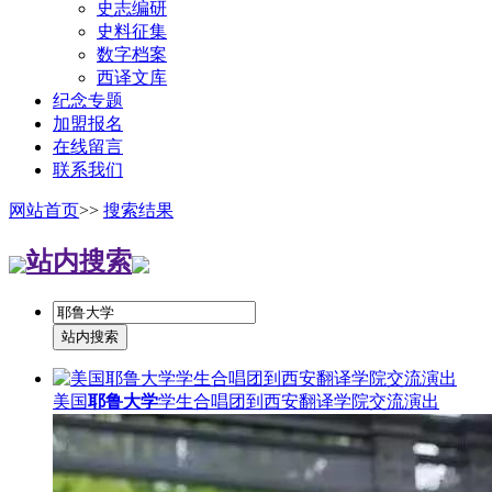
史志编研
史料征集
数字档案
西译文库
纪念专题
加盟报名
在线留言
联系我们
网站首页
>>
搜索结果
站内搜索
美国
耶鲁大学
学生合唱团到西安翻译学院交流演出