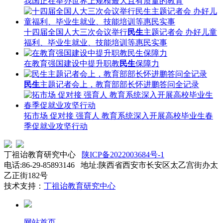
我国正在举办世界上规模最大且有质量的教育
十四届全国人大三次会议举行
民生
主题记者会 办好儿童
福利、毕业生就业、技能培训等惠民实事
在教育强国建设中提升职教
民生
保障力
民生
主题记者会上，教育部部长怀进鹏答问全记录
拓市场 促对接 强育人 教育系统深入开展高校毕业生春
季促就业攻坚行动
丁祖诒教育研究中心
陕ICP备2022003684号-1
电话:86-29-85893146 地址:陕西省西安市长安区太乙宫街办太
乙正街182号
技术支持：
丁祖诒教育研究中心
网站首页