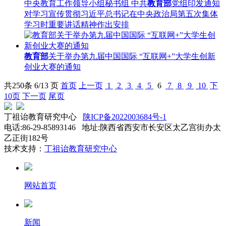
中央教育工作领导小组秘书组 中共
教育部
党组印发通知
对学习宣传贯彻习近平总书记在中央政治局第五次集体
学习时重要讲话精神作出安排
教育部
关于举办第九届中国国际 “互联网+”大学生创新
创业大赛的通知
共
250
条 6/13 页
首页
上一页
1
2
3
4
5
6
7
8
9
10
下
10页
下一页
尾页
丁祖诒教育研究中心
陕ICP备2022003684号-1
电话:86-29-85893146 地址:陕西省西安市长安区太乙宫街办太
乙正街182号
技术支持：
丁祖诒教育研究中心
网站首页
新闻