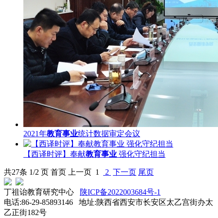
2021年
教育事业
统计数据审定会议
【西译时评】奉献
教育事业
强化守纪担当
共
27
条 1/2 页
首页
上一页
1
2
下一页
尾页
丁祖诒教育研究中心
陕ICP备2022003684号-1
电话:86-29-85893146 地址:陕西省西安市长安区太乙宫街办太
乙正街182号