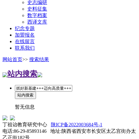
史志编研
史料征集
数字档案
西译文库
纪念专题
加盟报名
在线留言
联系我们
网站首页
>>
搜索结果
站内搜索
暂无信息
丁祖诒教育研究中心
陕ICP备2022003684号-1
电话:86-29-85893146 地址:陕西省西安市长安区太乙宫街办太
乙正街182号