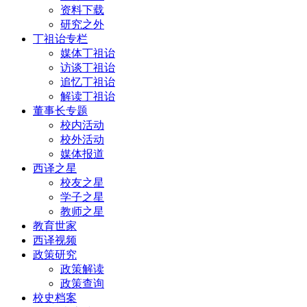
资料下载
研究之外
丁祖诒专栏
媒体丁祖诒
访谈丁祖诒
追忆丁祖诒
解读丁祖诒
董事长专题
校内活动
校外活动
媒体报道
西译之星
校友之星
学子之星
教师之星
教育世家
西译视频
政策研究
政策解读
政策查询
校史档案