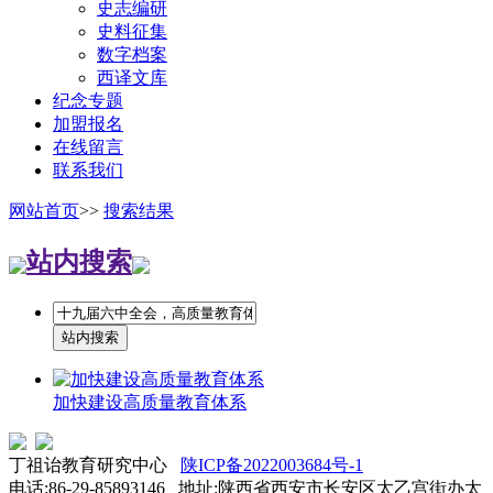
史志编研
史料征集
数字档案
西译文库
纪念专题
加盟报名
在线留言
联系我们
网站首页
>>
搜索结果
站内搜索
加快建设高质量教育体系
丁祖诒教育研究中心
陕ICP备2022003684号-1
电话:86-29-85893146 地址:陕西省西安市长安区太乙宫街办太