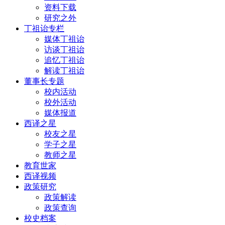
资料下载
研究之外
丁祖诒专栏
媒体丁祖诒
访谈丁祖诒
追忆丁祖诒
解读丁祖诒
董事长专题
校内活动
校外活动
媒体报道
西译之星
校友之星
学子之星
教师之星
教育世家
西译视频
政策研究
政策解读
政策查询
校史档案