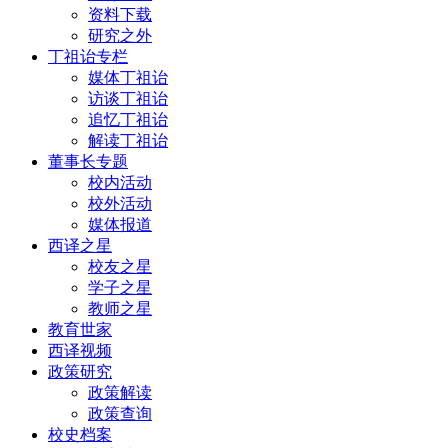
资料下载
研究之外
丁祖诒专栏
媒体丁祖诒
访谈丁祖诒
追忆丁祖诒
解读丁祖诒
董事长专题
校内活动
校外活动
媒体报道
西译之星
校友之星
学子之星
教师之星
教育世家
西译视频
政策研究
政策解读
政策查询
校史档案