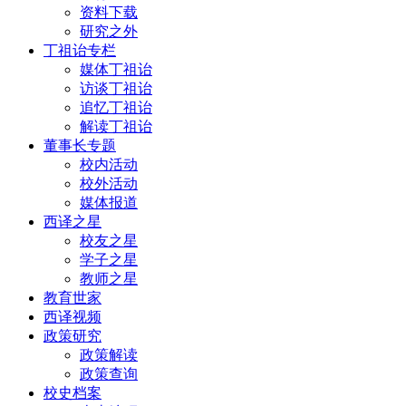
资料下载
研究之外
丁祖诒专栏
媒体丁祖诒
访谈丁祖诒
追忆丁祖诒
解读丁祖诒
董事长专题
校内活动
校外活动
媒体报道
西译之星
校友之星
学子之星
教师之星
教育世家
西译视频
政策研究
政策解读
政策查询
校史档案