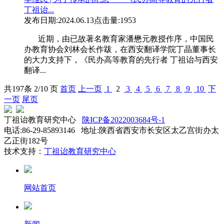
丁祖诒...
发布日期:2024.06.13
点击量:1953
近期，由已故著名教育家潘懋元教授作序，中国民
办教育协会刘林会长作跋，在西安翻译学院丁晶董事长
的大力支持下，《民办高等教育的先行者 丁祖诒与西安
翻译...
共
197
条 2/10 页
首页
上一页
1
2
3
4
5
6
7
8
9
10
下
一页
尾页
丁祖诒教育研究中心
陕ICP备2022003684号-1
电话:86-29-85893146 地址:陕西省西安市长安区太乙宫街办太
乙正街182号
技术支持：
丁祖诒教育研究中心
网站首页