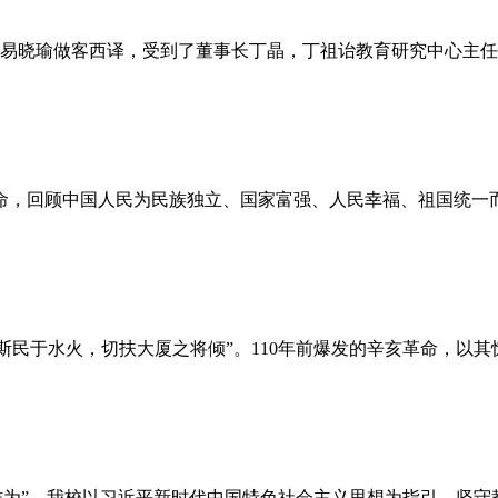
记易晓瑜做客西译，受到了董事长丁晶，丁祖诒教育研究中心主
革命，回顾中国人民为民族独立、国家富强、人民幸福、祖国统
斯民于水火，切扶大厦之将倾”。110年前爆发的辛亥革命，以
”。我校以习近平新时代中国特色社会主义思想为指引，坚守教育初