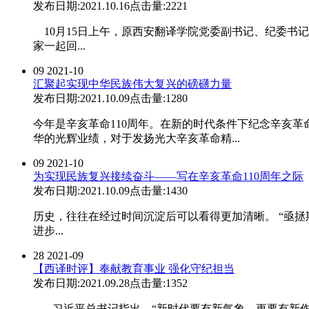
发布日期:2021.10.16
点击量:2221
10月15日上午，原西安翻译学院党委副书记、纪委书
家一起回...
09
2021-10
汇聚起实现中华民族伟大复兴的磅礴力量
发布日期:2021.10.09
点击量:1280
今年是辛亥革命110周年。在新的时代条件下纪念辛亥
华的光辉业绩，对于发扬光大辛亥革命精...
09
2021-10
为实现民族复兴接续奋斗——写在辛亥革命110周年之际
发布日期:2021.10.09
点击量:1430
历史，往往在经过时间沉淀后可以看得更加清晰。 “亟拯
进步...
28
2021-09
【西译时评】奉献教育事业 强化守纪担当
发布日期:2021.09.28
点击量:1352
习近平总书记指出，“新时代要有新气象，更要有新作为