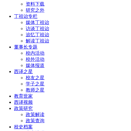
资料下载
研究之外
丁祖诒专栏
媒体丁祖诒
访谈丁祖诒
追忆丁祖诒
解读丁祖诒
董事长专题
校内活动
校外活动
媒体报道
西译之星
校友之星
学子之星
教师之星
教育世家
西译视频
政策研究
政策解读
政策查询
校史档案