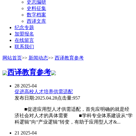
史志编研
史料征集
数字档案
西译文库
纪念专题
加盟报名
在线留言
联系我们
网站首页
>>
新闻动态
>>
西译教育参考
西译教育参考
28
2025-04
促进高校人才培养供需适配
发布日期:2025.04.28
点击量:957
■促进应用型人才供需适配，首先应明确的就是经
济社会对人才的具体需要 ■学科专业体系建设从“学
科逻辑”向“产业逻辑”转变，有助于应用型人才&...
21
2025-04