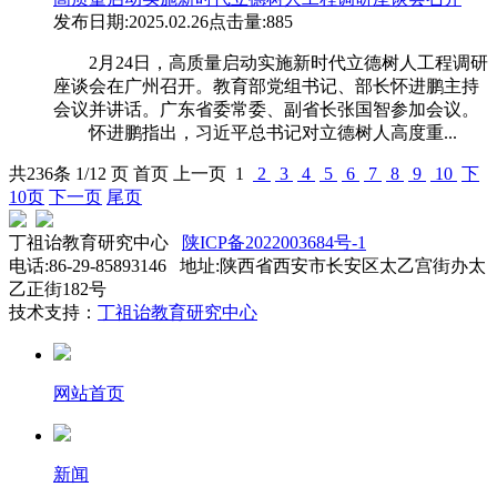
发布日期:2025.02.26
点击量:885
2月24日，高质量启动实施新时代立德树人工程调研
座谈会在广州召开。教育部党组书记、部长怀进鹏主持
会议并讲话。广东省委常委、副省长张国智参加会议。
怀进鹏指出，习近平总书记对立德树人高度重...
共
236
条 1/12 页
首页
上一页
1
2
3
4
5
6
7
8
9
10
下
10页
下一页
尾页
丁祖诒教育研究中心
陕ICP备2022003684号-1
电话:86-29-85893146 地址:陕西省西安市长安区太乙宫街办太
乙正街182号
技术支持：
丁祖诒教育研究中心
网站首页
新闻