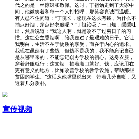
代之的是一丝惊讶和敬佩。这时，丁祖诒走到了大家中
间，他微笑着和每一个人打招呼，那笑容真诚而温暖。
有人忍不住问道：“丁院长，您现在这么有钱，为什么不
抽点好烟，穿点好衣服呢？”丁祖诒吸了一口烟，缓缓吐
出，然后说道：“我这人啊，就是改不了过穷日子的习
惯。这红公主香烟啊，陪我走过了最艰难的日子。它让
我明白，生活不在于物质的享受，而在于内心的追求。
我现在虽然有了些钱，但钱不是我的，我不能忘记自己
是从哪里来的，不能忘记创办学校的初心。这身衣服，
穿着舒服就行；这支烟，抽着顺口就好。钱，应该用在
更有意义的地方，比如改善学校的教学设施，帮助那些
贫困的学生。”这话从他嘴里说出来，带着几分自嘲，又
透着几分质朴。
宣传视频