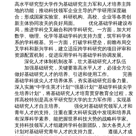
高水平研究型大学作为基础研究主力军和人才培养主阵
地的功能；推动科技领军企业主导的产学研用深度融
合；形成国家实验室、科研机构、高校、企业等各类创
新主体协同攻关的良好局面。 优化基础学科建设布
局，推进学科交叉融合和跨学科研究。一方面，加大对
数学、物理、化学等基础学科的支持力度，筑牢科学体
系的学科根基。另一方面，打破学科壁垒，前瞻布局交
叉学科和新兴学科，建立适应跨学科研究的项目评审和
资源配置机制，促进应用学科与基础学科协调发展。
深化人才体制机制改革，壮大基础研究人才队伍
加强基础研究，关键要靠高水平人才，必须全方位
做好基础研究人才的培养、引进和使用工作。 完善
基础学科拔尖人才培养体系，夯实基础研究后备力量。
深入实施“中学生英才计划”“强基计划”“基础学科拔尖学
生培养计划”，将基础研究人才培育贯穿教育全过程，发
挥高校特别是高水平研究型大学的主力军作用，实现基
础研究人才自主培养。 强化对基础研究领军人才和
青年人才的支持。注重在重大科研实践中发现和培养具
有深厚科学素养、能把握世界科技大势的战略科学家。
支持科技领军人才组建跨学科创新团队，加大各类人才
计划对基础研究青年人才的支持力度。 遵循人才成