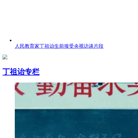
人民教育家丁祖诒生前接受央视访谈片段
丁祖诒专栏