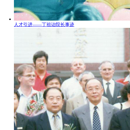
人才引进——丁祖诒院长事迹