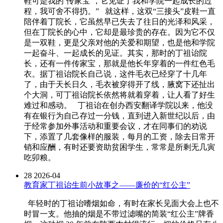
鞋可是我的‘传家宝’，它见证了我和学院一起成长的过
程，我可舍不得扔。” 就这样，这双“三接头”皮鞋一直
陪伴着丁院长，它虽然早已失去了往日的光泽和风采，
但在丁院长的心中，它却是最珍贵的存在。因为它不仅
是一双鞋，更是父亲对他的关爱和期望，也是他和学院
一起奋斗、一起成长的见证。其实，那时的丁祖诒院
长，还有一件传家宝，那就是他长年穿着的一件红色毛
衣。据丁祖诒院长自己说，这件毛衣已经穿了十几年
了，由于天长日久，毛衣被穿得开了线，腋窝下还扯出
个大洞，可丁祖诒院长依然将就着穿着，让人看了好生
难过和感动。 丁祖诒在创办西安翻译学院以来，他没
有在银行为自己存过一分钱，直到进入新世纪以后，由
于经常参加外事活动和重要会议，才在同事们的劝说
下，添置了几套像样的服装，每月的工资，除去日常开
销和应酬，有时还要资助贫困学生，常常是所剩无几寅
吃卯粮。
28
2026-04
教育家丁祖诒生前小故事之——廉价的“红公主”
年轻时的丁祖诒嗜烟如命，有时在家长见面大会上也不
时冒一支。他抽的烟是不带过滤嘴的简装“红公主”牌香