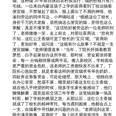
烟。这种烟 20 年前在陕西农村很流行，烟的价格只有八
毛钱。一位来自内蒙送孩子上学的富商看到丁祖诒抽着
便宜烟，不禁皱起了眉头，脸上露出了不屑的神情。他
凑到旁边的同伴耳边，小声嘀咕道：“瞧瞧这位丁校长，
身价千万的大老板，居然抽这么便宜的烟，穿得也这么
寒酸，真是不懂享受。”这话恰好被旁边的一位老师听到
了，老师微微一笑，走上前去，对那位富商说：“您有所
不知，这红公主香烟可是丁校长的‘宝贝’呢。”富商听
了，更加好奇，追问道：“这能有什么故事？不就是一支
便宜烟嘛。”老师缓缓道来：“当年，丁院长怀揣着教育
梦想，白手起家创办这所学校。那时候，资金紧张得要
命，每一 分钱都得掰成两半花。搬入新校区，学校面临
更严重的资金危机，连老师的工资都快发不出来了。丁
院长心急如焚，就是拿着这样的便宜烟求爷爷告奶奶，
四处奔走筹集资金，可处处碰壁。那天晚上， 他独自坐
在办公室里，愁眉不展，嘴里就叼着这支红公主香烟，
就在他几乎绝望的时候，很多学生家长被感动了，他们
慷慨解囊，愿意提前交清三年学费，这笔钱就像一场及
时雨，解了学校的燃眉之急。从那以后，这红公主香烟
就成了丁校长的精神寄托。每当遇到困难，他都会点上
一支，在烟雾中寻找解决问题的办法。”老师说到这里，
眼中满是敬佩。富商听了，脸上的不屑渐渐消失，取而