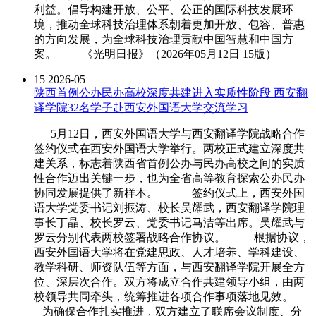
利益。倡导构建开放、公平、公正的国际科技发展环
境，推动全球科技治理体系朝着更加开放、包容、普惠
的方向发展，为全球科技治理贡献中国智慧和中国方
案。 《光明日报》（2026年05月12日 15版）
15
2026-05
陕西首例公办民办高校深度共建进入实质性阶段 西安翻
译学院32名学子赴西安外国语大学交流学习
5月12日，西安外国语大学与西安翻译学院战略合作
签约仪式在西安外国语大学举行。两校正式建立深度共
建关系，标志着陕西省首例公办与民办高校之间的实质
性合作迈出关键一步，也为全省高等教育探索公办民办
协同发展提供了新样本。 签约仪式上，西安外国
语大学党委书记刘振涛、校长吴耀武，西安翻译学院理
事长丁晶、校长罗云、党委书记马洁等出席。吴耀武与
罗云分别代表两校签署战略合作协议。 根据协议，
西安外国语大学将在党建思政、人才培养、学科建设、
教学科研、师资队伍等方面，与西安翻译学院开展全方
位、深层次合作。双方将成立合作共建领导小组，由两
校领导共同牵头，统筹推进各项合作事项落地见效。
为确保合作扎实推进，双方建立了联席会议制度、分