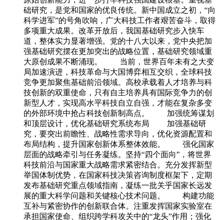
础研究，是党和国家的优良传统。新中国成立之初，“向
科学进军”的号角吹响，广大科技工作者艰苦奋斗，取得
多项重大成果。改革开放后，我国基础研究步入快车
道，整体实力显著增强。党的十八大以来，党中央把加
强基础研究摆在更加突出的战略位置，基础研究领域重
大原创成果不断涌现。 当前，世界百年未有之大变
局加速演进，科技革命与大国博弈相互交织，全球科技
竞争更加聚焦基础前沿领域。高校承载着人才培养与科
技创新的双重使命，只有自主培养具有国际竞争力的创
新型人才，实现高水平科技自立自强，才能在复杂多变
的外部环境中抢占科技创新制高点。 加强统筹谋划
和顶层设计，优化基础研究系统布局 加强基础研
究，要突出前瞻性、战略性需求导向，优化资源配置和
布局结构，提升国家创新体系整体效能。 强化国家
层面的战略牵引与任务凝练。坚持“四个面向”，将世界
科技前沿与国家重大战略需求紧密结合。充分发挥新型
举国体制优势，在国家科技决策咨询制度框架下，定期
发布基础研究重点领域指南，凝练一批关乎国家长远发
展的重大科学问题和关键核心技术问题。 构建功能
互补与紧密协作的创新联合体。注重发挥国家实验室在
承担国家使命、组织跨学科攻关中的“龙头”作用；强化