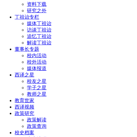
资料下载
研究之外
丁祖诒专栏
媒体丁祖诒
访谈丁祖诒
追忆丁祖诒
解读丁祖诒
董事长专题
校内活动
校外活动
媒体报道
西译之星
校友之星
学子之星
教师之星
教育世家
西译视频
政策研究
政策解读
政策查询
校史档案