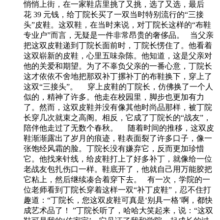
悄悄上街，在一家鞋店里挑了又挑，选了又选，最后
花 39 元钱，给丁院长买了一双当时特别流行的“三接
头”皮鞋。这双鞋，在当时来说，对丁院长这样的“布鞋
专业户”而言，无疑是一件非常昂贵的奢侈品。 当父亲
把这双皮鞋递到丁院长面前时，丁院长愣住了。他看着
这双崭新的皮鞋，心里五味杂陈。他知道，这是父亲对
他的关爱和期望。为了不辜负父亲的一番心意，丁院长
这才依依不舍地把那双补丁摞补丁的布鞋换下，穿上了
这双“三接头”。 穿上皮鞋的丁院长，仿佛换了一个人
似的，精神了许多。他走在校园里，脚步也更加有力
了。然而，这双皮鞋并没有像其他时尚品那样，被丁院
长穿几次就束之高阁。相反，它成了丁院长的“战友”，
陪伴他走过了无数个春秋。 随着时间的推移，这双皮
鞋渐渐露出了岁月的痕迹，鞋表面裂了许多口子，像一
张饱经风霜的脸。丁院长没有嫌弃它，反而更加珍惜
它。他找来针线，给皮鞋打上了好多补丁，就像给一位
老战友包扎伤口一样。鞋底开了，他就自己用万能胶把
它粘上，然后继续凑合着穿下去。 有一次，学院的一
位老师看到丁院长穿着这样一双“补丁皮鞋”，忍不住打
趣道：“丁院长，您这双皮鞋可真是‘别具一格’啊，都快
成艺术品了！ ”丁院长听了，哈哈大笑起来，说：“这双