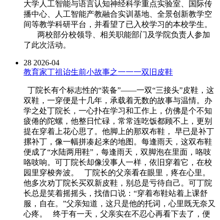
大学人工智能与语言认知神经科学重点实验室、国际传
播中心、人工智能产教融合实训基地、全景创新教学空
间等教学科研平台，并看望了已入校学习的本校学生。
两校部分校领导、相关职能部门及学院负责人参加
了此次活动。
28
2026-04
教育家丁祖诒生前小故事之一一一双旧皮鞋
丁院长有个标志性的“装备”——一双“三接头”皮鞋，这
双鞋，一穿便是十几年，承载着无数的故事与温情。办
学之处丁院长，一心扑在学习和工作上，仿佛是个不知
疲倦的陀螺，他整日忙碌，常常连吃饭都顾不上，更别
提在穿着上花心思了。他脚上的那双布鞋， 早已是补丁
摞补丁，像一幅拼凑起来的地图。每逢雨天，这双布鞋
便成了“水陆两用鞋”，每逢雨天，双脚泡在里面，咯吱
咯吱响。可丁院长却像没事人一样，依旧穿着它，在校
园里穿梭奔波。 丁院长的父亲看在眼里，疼在心里。
他多次劝丁院长买双新皮鞋，别总是亏待自己。可丁院
长总是笑着摇摇头，找借口说：“穿着布鞋站着上课舒
服，自在。”父亲知道，这只是他的托词，心里既无奈又
心疼。 终于有一天，父亲实在不忍心再看下去了，便