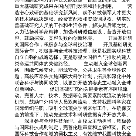
重大基础研究成果在国内期刊发表和转化利用。 营
造潜心致研的基础研究新风尚。赋予科技领军人才更大
的技术路线决定权、经费支配权和资源调度权。切实改
善基础研究人员的工作和生活条件，解决其后顾之忧。
大力弘扬科学家精神，加强科研诚信建设，营造开放包
容、鼓励探索、宽容失败的创新环境。 开展基础研
究国际合作，积极参与全球科技治理 开展基础研究
国际合作，积极参与全球科技治理，既是我国实现科技
自立自强的战略选择，更是彰显大国担当与推动构建人
类命运共同体的关键路径。 主动融入全球创新网
络。围绕气候变化、能源安全、公共卫生等全球性议
题，高校应牵头实施国际大科学计划，拓展和深化中外
联合科研与协同攻关，以更加开放的姿态主动融入全球
创新网络。 促进基础研究的关键要素有序跨境流
动。完善人才、技术、数据等创新要素跨境流动的体制
机制。鼓励中外科研人员双向流动，支持我国科学家在
国际组织任职，吸引全球顶尖学者来华工作。在确保安
全的前提下，推动先进技术和科研数据有序开放共享。
深度参与全球科技治理。高校应主动担当，积极参
与国际科技规则制定，完善伦理审查和监管框架。反对
国际科技合作领域的霸权主义，有效维护我国科技安全