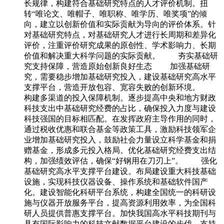
长规律，构建符合基础研究特点的人才评价机制。扭
转“唯论文、唯帽子、唯职称、唯学历、唯奖项”的倾
向，建立以创新价值和实际贡献为导向的评价体系。针
对基础研究特点，对基础研究人才进行长周期和差异化
评价，注重评价研究成果的原创性、学术影响力、长期
价值和解决重大科学问题的实际贡献。 夯实基础研
究支持保障，营造原始创新良好生态 加强基础研
究，需要稳步增加基础研究投入，建设基础研究高水平
支撑平台，营造开放包容、宽容失败的创新环境。
构建多渠道的投入保障机制。逐步提高中央和地方财政
科技支出中基础研究经费的占比，确保投入力度与建设
科技强国的目标相匹配。在发挥政府主导作用的同时，
通过税收优惠和联合基金等政策工具，激励科技领军企
业增加基础研究投入，鼓励社会力量设立科学基金和捐
赠基金，形成多元投入格局。优化基础研究经费支出结
构，加强绩效评估，确保“好钢用在刀刃上”。 强化
基础研究高水平支撑平台建设。布局建设重大科技基础
设施，实现科技仪器设备、操作系统和基础软件国产
化。建设智能化科研平台系统，构建全国统一的科研设
施与仪器开放服务平台，提高资源利用效率，为全国科
研人员提供普惠支撑平台。加快我国高水平科技期刊与
具有国际影响力的科技文献数据平台建设的步伐，支持