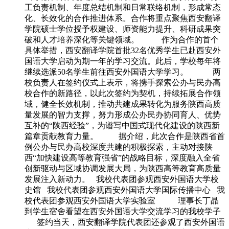
工负责机制、年度总结机制和日常联络机制，形成常态
化、长效化的合作推进体系。合作将重点聚焦西安翻译
学院硕士学位授予权建设、师资能力提升、科研成果突
破和人才培养深化等关键领域。 作为合作的首个
具体举措，西安翻译学院首批32名优秀学生已赴西安外
国语大学启动为期一年的学习交流。此后，学校每年将
继续选派50名学生前往西安外国语大学学习。 两
校负责人在签约仪式上表示，将携手探索公办与民办高
校合作的新路径，以此次签约为契机，持续拓展合作领
域，健全长效机制，推动共建成果转化为服务陕西高质
量发展的智力支撑，努力形成公办民办协同育人、优势
互补的“陕西经验”，为谱写中国式现代化建设的陕西新
篇章贡献教育力量。 据介绍，此次合作是陕西省首
例公办与民办高校深度共建的积极探索，主动对接陕
西“加快建设高等教育强省”的战略目标，深度融入全省
创新驱动与区域协调发展大局，为陕西高等教育高质量
发展注入新动力。 我校代表团参观西安外国语大学校
史馆 我校代表团参观西安外国语大学国际传播中心 我
校代表团参观西安外国语大学实验室 理事长丁晶
到学生宿舍看望在西安外国语大学交流学习的我校学子
签约当天，西安翻译学院代表团还参观了西安外国语