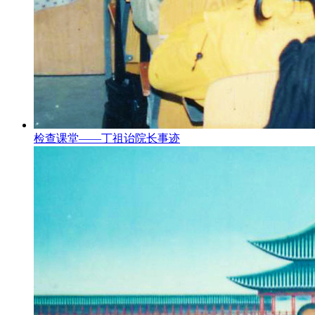
检查课堂——丁祖诒院长事迹