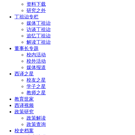
资料下载
研究之外
丁祖诒专栏
媒体丁祖诒
访谈丁祖诒
追忆丁祖诒
解读丁祖诒
董事长专题
校内活动
校外活动
媒体报道
西译之星
校友之星
学子之星
教师之星
教育世家
西译视频
政策研究
政策解读
政策查询
校史档案