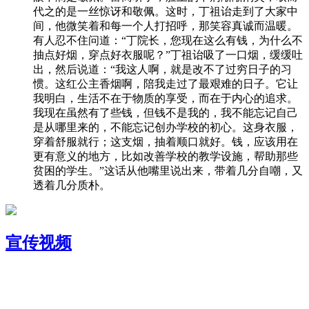
代之的是一丝惊讶和敬佩。这时，丁祖诒走到了大家中
间，他微笑着和每一个人打招呼，那笑容真诚而温暖。
有人忍不住问道：“丁院长，您现在这么有钱，为什么不
抽点好烟，穿点好衣服呢？”丁祖诒吸了一口烟，缓缓吐
出，然后说道：“我这人啊，就是改不了过穷日子的习
惯。这红公主香烟啊，陪我走过了最艰难的日子。它让
我明白，生活不在于物质的享受，而在于内心的追求。
我现在虽然有了些钱，但钱不是我的，我不能忘记自己
是从哪里来的，不能忘记创办学校的初心。这身衣服，
穿着舒服就行；这支烟，抽着顺口就好。钱，应该用在
更有意义的地方，比如改善学校的教学设施，帮助那些
贫困的学生。”这话从他嘴里说出来，带着几分自嘲，又
透着几分质朴。
宣传视频