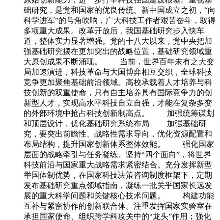
础研究，是党和国家的优良传统。新中国成立之初，“向
科学进军”的号角吹响，广大科技工作者艰苦奋斗，取得
多项重大成果。改革开放后，我国基础研究步入快车
道，整体实力显著增强。党的十八大以来，党中央把加
强基础研究摆在更加突出的战略位置，基础研究领域重
大原创成果不断涌现。 当前，世界百年未有之大变
局加速演进，科技革命与大国博弈相互交织，全球科技
竞争更加聚焦基础前沿领域。高校承载着人才培养与科
技创新的双重使命，只有自主培养具有国际竞争力的创
新型人才，实现高水平科技自立自强，才能在复杂多变
的外部环境中抢占科技创新制高点。 加强统筹谋划
和顶层设计，优化基础研究系统布局 加强基础研
究，要突出前瞻性、战略性需求导向，优化资源配置和
布局结构，提升国家创新体系整体效能。 强化国家
层面的战略牵引与任务凝练。坚持“四个面向”，将世界
科技前沿与国家重大战略需求紧密结合。充分发挥新型
举国体制优势，在国家科技决策咨询制度框架下，定期
发布基础研究重点领域指南，凝练一批关乎国家长远发
展的重大科学问题和关键核心技术问题。 构建功能
互补与紧密协作的创新联合体。注重发挥国家实验室在
承担国家使命、组织跨学科攻关中的“龙头”作用；强化