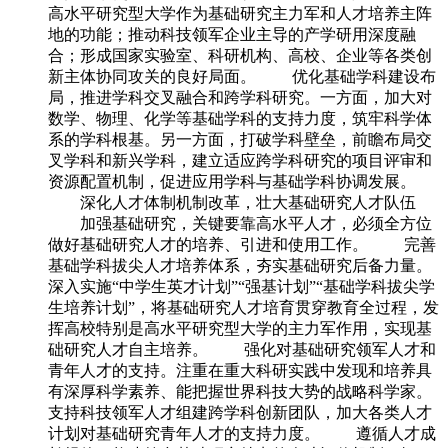
高水平研究型大学作为基础研究主力军和人才培养主阵
地的功能；推动科技领军企业主导的产学研用深度融
合；形成国家实验室、科研机构、高校、企业等各类创
新主体协同攻关的良好局面。 优化基础学科建设布
局，推进学科交叉融合和跨学科研究。一方面，加大对
数学、物理、化学等基础学科的支持力度，筑牢科学体
系的学科根基。另一方面，打破学科壁垒，前瞻布局交
叉学科和新兴学科，建立适应跨学科研究的项目评审和
资源配置机制，促进应用学科与基础学科协调发展。
深化人才体制机制改革，壮大基础研究人才队伍
加强基础研究，关键要靠高水平人才，必须全方位
做好基础研究人才的培养、引进和使用工作。 完善
基础学科拔尖人才培养体系，夯实基础研究后备力量。
深入实施“中学生英才计划”“强基计划”“基础学科拔尖学
生培养计划”，将基础研究人才培育贯穿教育全过程，发
挥高校特别是高水平研究型大学的主力军作用，实现基
础研究人才自主培养。 强化对基础研究领军人才和
青年人才的支持。注重在重大科研实践中发现和培养具
有深厚科学素养、能把握世界科技大势的战略科学家。
支持科技领军人才组建跨学科创新团队，加大各类人才
计划对基础研究青年人才的支持力度。 遵循人才成