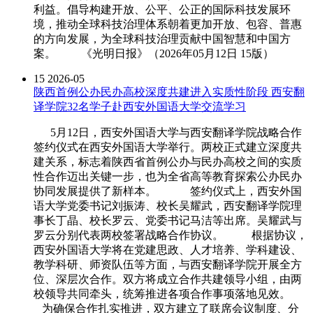
利益。倡导构建开放、公平、公正的国际科技发展环
境，推动全球科技治理体系朝着更加开放、包容、普惠
的方向发展，为全球科技治理贡献中国智慧和中国方
案。 《光明日报》（2026年05月12日 15版）
15
2026-05
陕西首例公办民办高校深度共建进入实质性阶段 西安翻
译学院32名学子赴西安外国语大学交流学习
5月12日，西安外国语大学与西安翻译学院战略合作
签约仪式在西安外国语大学举行。两校正式建立深度共
建关系，标志着陕西省首例公办与民办高校之间的实质
性合作迈出关键一步，也为全省高等教育探索公办民办
协同发展提供了新样本。 签约仪式上，西安外国
语大学党委书记刘振涛、校长吴耀武，西安翻译学院理
事长丁晶、校长罗云、党委书记马洁等出席。吴耀武与
罗云分别代表两校签署战略合作协议。 根据协议，
西安外国语大学将在党建思政、人才培养、学科建设、
教学科研、师资队伍等方面，与西安翻译学院开展全方
位、深层次合作。双方将成立合作共建领导小组，由两
校领导共同牵头，统筹推进各项合作事项落地见效。
为确保合作扎实推进，双方建立了联席会议制度、分