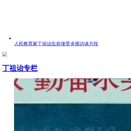
人民教育家丁祖诒生前接受央视访谈片段
丁祖诒专栏