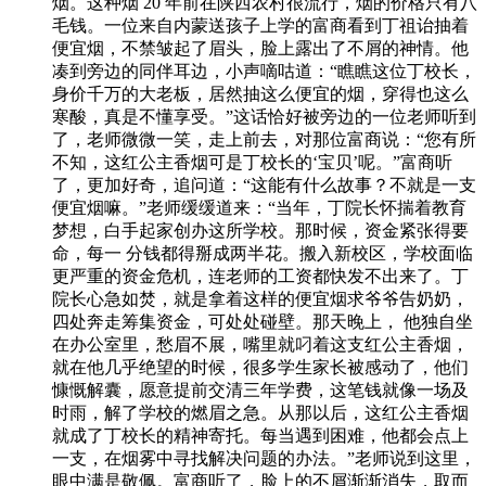
烟。这种烟 20 年前在陕西农村很流行，烟的价格只有八
毛钱。一位来自内蒙送孩子上学的富商看到丁祖诒抽着
便宜烟，不禁皱起了眉头，脸上露出了不屑的神情。他
凑到旁边的同伴耳边，小声嘀咕道：“瞧瞧这位丁校长，
身价千万的大老板，居然抽这么便宜的烟，穿得也这么
寒酸，真是不懂享受。”这话恰好被旁边的一位老师听到
了，老师微微一笑，走上前去，对那位富商说：“您有所
不知，这红公主香烟可是丁校长的‘宝贝’呢。”富商听
了，更加好奇，追问道：“这能有什么故事？不就是一支
便宜烟嘛。”老师缓缓道来：“当年，丁院长怀揣着教育
梦想，白手起家创办这所学校。那时候，资金紧张得要
命，每一 分钱都得掰成两半花。搬入新校区，学校面临
更严重的资金危机，连老师的工资都快发不出来了。丁
院长心急如焚，就是拿着这样的便宜烟求爷爷告奶奶，
四处奔走筹集资金，可处处碰壁。那天晚上， 他独自坐
在办公室里，愁眉不展，嘴里就叼着这支红公主香烟，
就在他几乎绝望的时候，很多学生家长被感动了，他们
慷慨解囊，愿意提前交清三年学费，这笔钱就像一场及
时雨，解了学校的燃眉之急。从那以后，这红公主香烟
就成了丁校长的精神寄托。每当遇到困难，他都会点上
一支，在烟雾中寻找解决问题的办法。”老师说到这里，
眼中满是敬佩。富商听了，脸上的不屑渐渐消失，取而