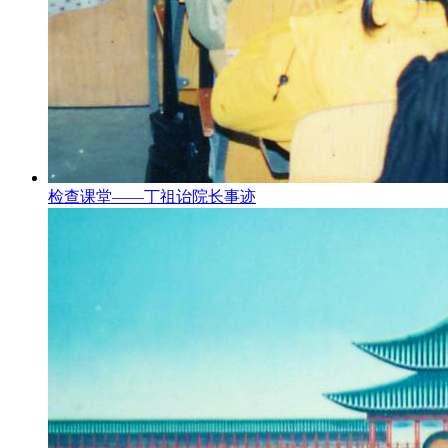
检查课堂——丁祖诒院长事迹