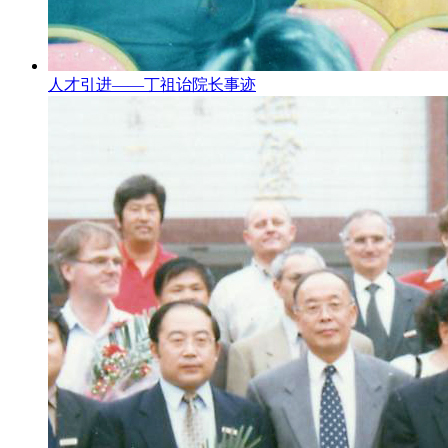
人才引进——丁祖诒院长事迹