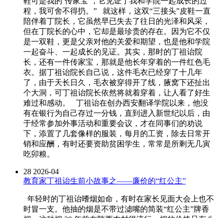
鞋可是我的‘传家宝’，它见证了我和学院一起成长的过
程，我可舍不得扔。” 就这样，这双“三接头”皮鞋一直
陪伴着丁院长，它虽然早已失去了往日的光泽和风采，
但在丁院长的心中，它却是最珍贵的存在。因为它不仅
是一双鞋，更是父亲对他的关爱和期望，也是他和学院
一起奋斗、一起成长的见证。其实，那时的丁祖诒院
长，还有一件传家宝，那就是他长年穿着的一件红色毛
衣。据丁祖诒院长自己说，这件毛衣已经穿了十几年
了，由于天长日久，毛衣被穿得开了线，腋窝下还扯出
个大洞，可丁祖诒院长依然将就着穿着，让人看了好生
难过和感动。 丁祖诒在创办西安翻译学院以来，他没
有在银行为自己存过一分钱，直到进入新世纪以后，由
于经常参加外事活动和重要会议，才在同事们的劝说
下，添置了几套像样的服装，每月的工资，除去日常开
销和应酬，有时还要资助贫困学生，常常是所剩无几寅
吃卯粮。
28
2026-04
教育家丁祖诒生前小故事之——廉价的“红公主”
年轻时的丁祖诒嗜烟如命，有时在家长见面大会上也不
时冒一支。他抽的烟是不带过滤嘴的简装“红公主”牌香