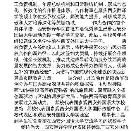
工负责机制、年度总结机制和日常联络机制，形成常态
化、长效化的合作推进体系。合作将重点聚焦西安翻译
学院硕士学位授予权建设、师资能力提升、科研成果突
破和人才培养深化等关键领域。 作为合作的首个
具体举措，西安翻译学院首批32名优秀学生已赴西安外
国语大学启动为期一年的学习交流。此后，学校每年将
继续选派50名学生前往西安外国语大学学习。 两
校负责人在签约仪式上表示，将携手探索公办与民办高
校合作的新路径，以此次签约为契机，持续拓展合作领
域，健全长效机制，推动共建成果转化为服务陕西高质
量发展的智力支撑，努力形成公办民办协同育人、优势
互补的“陕西经验”，为谱写中国式现代化建设的陕西新
篇章贡献教育力量。 据介绍，此次合作是陕西省首
例公办与民办高校深度共建的积极探索，主动对接陕
西“加快建设高等教育强省”的战略目标，深度融入全省
创新驱动与区域协调发展大局，为陕西高等教育高质量
发展注入新动力。 我校代表团参观西安外国语大学校
史馆 我校代表团参观西安外国语大学国际传播中心 我
校代表团参观西安外国语大学实验室 理事长丁晶
到学生宿舍看望在西安外国语大学交流学习的我校学子
签约当天，西安翻译学院代表团还参观了西安外国语