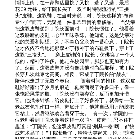
悄悄上街，在一家鞋店里挑了又挑，选了又选，最后
花 39 元钱，给丁院长买了一双当时特别流行的“三接
头”皮鞋。这双鞋，在当时来说，对丁院长这样的“布鞋
专业户”而言，无疑是一件非常昂贵的奢侈品。 当父亲
把这双皮鞋递到丁院长面前时，丁院长愣住了。他看着
这双崭新的皮鞋，心里五味杂陈。他知道，这是父亲对
他的关爱和期望。为了不辜负父亲的一番心意，丁院长
这才依依不舍地把那双补丁摞补丁的布鞋换下，穿上了
这双“三接头”。 穿上皮鞋的丁院长，仿佛换了一个人
似的，精神了许多。他走在校园里，脚步也更加有力
了。然而，这双皮鞋并没有像其他时尚品那样，被丁院
长穿几次就束之高阁。相反，它成了丁院长的“战友”，
陪伴他走过了无数个春秋。 随着时间的推移，这双皮
鞋渐渐露出了岁月的痕迹，鞋表面裂了许多口子，像一
张饱经风霜的脸。丁院长没有嫌弃它，反而更加珍惜
它。他找来针线，给皮鞋打上了好多补丁，就像给一位
老战友包扎伤口一样。鞋底开了，他就自己用万能胶把
它粘上，然后继续凑合着穿下去。 有一次，学院的一
位老师看到丁院长穿着这样一双“补丁皮鞋”，忍不住打
趣道：“丁院长，您这双皮鞋可真是‘别具一格’啊，都快
成艺术品了！ ”丁院长听了，哈哈大笑起来，说：“这双