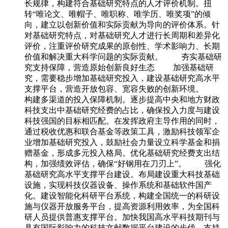
长规律，构建符合基础研究特点的人才评价机制。扭
转“唯论文、唯帽子、唯职称、唯学历、唯奖项”的倾
向，建立以创新价值和实际贡献为导向的评价体系。针
对基础研究特点，对基础研究人才进行长周期和差异化
评价，注重评价研究成果的原创性、学术影响力、长期
价值和解决重大科学问题的实际贡献。 夯实基础研
究支持保障，营造原始创新良好生态 加强基础研
究，需要稳步增加基础研究投入，建设基础研究高水平
支撑平台，营造开放包容、宽容失败的创新环境。
构建多渠道的投入保障机制。逐步提高中央和地方财政
科技支出中基础研究经费的占比，确保投入力度与建设
科技强国的目标相匹配。在发挥政府主导作用的同时，
通过税收优惠和联合基金等政策工具，激励科技领军企
业增加基础研究投入，鼓励社会力量设立科学基金和捐
赠基金，形成多元投入格局。优化基础研究经费支出结
构，加强绩效评估，确保“好钢用在刀刃上”。 强化
基础研究高水平支撑平台建设。布局建设重大科技基础
设施，实现科技仪器设备、操作系统和基础软件国产
化。建设智能化科研平台系统，构建全国统一的科研设
施与仪器开放服务平台，提高资源利用效率，为全国科
研人员提供普惠支撑平台。加快我国高水平科技期刊与
具有国际影响力的科技文献数据平台建设的步伐，支持