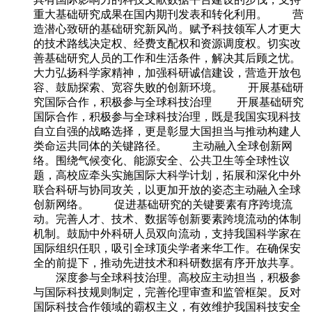
重大基础研究成果在国内期刊发表和转化利用。 营
造潜心致研的基础研究新风尚。赋予科技领军人才更大
的技术路线决定权、经费支配权和资源调度权。切实改
善基础研究人员的工作和生活条件，解决其后顾之忧。
大力弘扬科学家精神，加强科研诚信建设，营造开放包
容、鼓励探索、宽容失败的创新环境。 开展基础研
究国际合作，积极参与全球科技治理 开展基础研究
国际合作，积极参与全球科技治理，既是我国实现科技
自立自强的战略选择，更是彰显大国担当与推动构建人
类命运共同体的关键路径。 主动融入全球创新网
络。围绕气候变化、能源安全、公共卫生等全球性议
题，高校应牵头实施国际大科学计划，拓展和深化中外
联合科研与协同攻关，以更加开放的姿态主动融入全球
创新网络。 促进基础研究的关键要素有序跨境流
动。完善人才、技术、数据等创新要素跨境流动的体制
机制。鼓励中外科研人员双向流动，支持我国科学家在
国际组织任职，吸引全球顶尖学者来华工作。在确保安
全的前提下，推动先进技术和科研数据有序开放共享。
深度参与全球科技治理。高校应主动担当，积极参
与国际科技规则制定，完善伦理审查和监管框架。反对
国际科技合作领域的霸权主义，有效维护我国科技安全