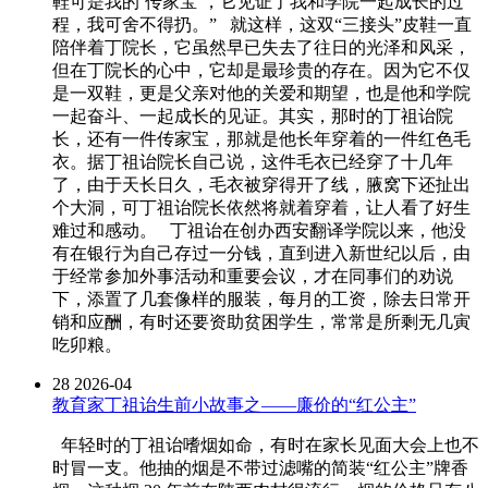
鞋可是我的‘传家宝’，它见证了我和学院一起成长的过
程，我可舍不得扔。” 就这样，这双“三接头”皮鞋一直
陪伴着丁院长，它虽然早已失去了往日的光泽和风采，
但在丁院长的心中，它却是最珍贵的存在。因为它不仅
是一双鞋，更是父亲对他的关爱和期望，也是他和学院
一起奋斗、一起成长的见证。其实，那时的丁祖诒院
长，还有一件传家宝，那就是他长年穿着的一件红色毛
衣。据丁祖诒院长自己说，这件毛衣已经穿了十几年
了，由于天长日久，毛衣被穿得开了线，腋窝下还扯出
个大洞，可丁祖诒院长依然将就着穿着，让人看了好生
难过和感动。 丁祖诒在创办西安翻译学院以来，他没
有在银行为自己存过一分钱，直到进入新世纪以后，由
于经常参加外事活动和重要会议，才在同事们的劝说
下，添置了几套像样的服装，每月的工资，除去日常开
销和应酬，有时还要资助贫困学生，常常是所剩无几寅
吃卯粮。
28
2026-04
教育家丁祖诒生前小故事之——廉价的“红公主”
年轻时的丁祖诒嗜烟如命，有时在家长见面大会上也不
时冒一支。他抽的烟是不带过滤嘴的简装“红公主”牌香