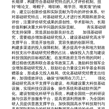
长规律，构建符合基础研究特点的人才评价机制。扭
转“唯论文、唯帽子、唯职称、唯学历、唯奖项”的倾
向，建立以创新价值和实际贡献为导向的评价体系。针
对基础研究特点，对基础研究人才进行长周期和差异化
评价，注重评价研究成果的原创性、学术影响力、长期
价值和解决重大科学问题的实际贡献。 夯实基础研
究支持保障，营造原始创新良好生态 加强基础研
究，需要稳步增加基础研究投入，建设基础研究高水平
支撑平台，营造开放包容、宽容失败的创新环境。
构建多渠道的投入保障机制。逐步提高中央和地方财政
科技支出中基础研究经费的占比，确保投入力度与建设
科技强国的目标相匹配。在发挥政府主导作用的同时，
通过税收优惠和联合基金等政策工具，激励科技领军企
业增加基础研究投入，鼓励社会力量设立科学基金和捐
赠基金，形成多元投入格局。优化基础研究经费支出结
构，加强绩效评估，确保“好钢用在刀刃上”。 强化
基础研究高水平支撑平台建设。布局建设重大科技基础
设施，实现科技仪器设备、操作系统和基础软件国产
化。建设智能化科研平台系统，构建全国统一的科研设
施与仪器开放服务平台，提高资源利用效率，为全国科
研人员提供普惠支撑平台。加快我国高水平科技期刊与
具有国际影响力的科技文献数据平台建设的步伐，支持