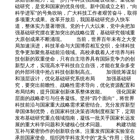
础研究，是党和国家的优良传统。新中国成立之初，“向
科学进军”的号角吹响，广大科技工作者艰苦奋斗，取得
多项重大成果。改革开放后，我国基础研究步入快车
道，整体实力显著增强。党的十八大以来，党中央把加
强基础研究摆在更加突出的战略位置，基础研究领域重
大原创成果不断涌现。 当前，世界百年未有之大变
局加速演进，科技革命与大国博弈相互交织，全球科技
竞争更加聚焦基础前沿领域。高校承载着人才培养与科
技创新的双重使命，只有自主培养具有国际竞争力的创
新型人才，实现高水平科技自立自强，才能在复杂多变
的外部环境中抢占科技创新制高点。 加强统筹谋划
和顶层设计，优化基础研究系统布局 加强基础研
究，要突出前瞻性、战略性需求导向，优化资源配置和
布局结构，提升国家创新体系整体效能。 强化国家
层面的战略牵引与任务凝练。坚持“四个面向”，将世界
科技前沿与国家重大战略需求紧密结合。充分发挥新型
举国体制优势，在国家科技决策咨询制度框架下，定期
发布基础研究重点领域指南，凝练一批关乎国家长远发
展的重大科学问题和关键核心技术问题。 构建功能
互补与紧密协作的创新联合体。注重发挥国家实验室在
承担国家使命、组织跨学科攻关中的“龙头”作用；强化