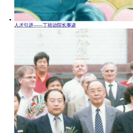
人才引进——丁祖诒院长事迹