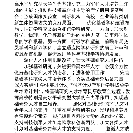
高水平研究型大学作为基础研究主力军和人才培养主阵
地的功能；推动科技领军企业主导的产学研用深度融
合；形成国家实验室、科研机构、高校、企业等各类创
新主体协同攻关的良好局面。 优化基础学科建设布
局，推进学科交叉融合和跨学科研究。一方面，加大对
数学、物理、化学等基础学科的支持力度，筑牢科学体
系的学科根基。另一方面，打破学科壁垒，前瞻布局交
叉学科和新兴学科，建立适应跨学科研究的项目评审和
资源配置机制，促进应用学科与基础学科协调发展。
深化人才体制机制改革，壮大基础研究人才队伍
加强基础研究，关键要靠高水平人才，必须全方位
做好基础研究人才的培养、引进和使用工作。 完善
基础学科拔尖人才培养体系，夯实基础研究后备力量。
深入实施“中学生英才计划”“强基计划”“基础学科拔尖学
生培养计划”，将基础研究人才培育贯穿教育全过程，发
挥高校特别是高水平研究型大学的主力军作用，实现基
础研究人才自主培养。 强化对基础研究领军人才和
青年人才的支持。注重在重大科研实践中发现和培养具
有深厚科学素养、能把握世界科技大势的战略科学家。
支持科技领军人才组建跨学科创新团队，加大各类人才
计划对基础研究青年人才的支持力度。 遵循人才成