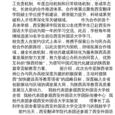
工负责机制、年度总结机制和日常联络机制，形成常态
化、长效化的合作推进体系。合作将重点聚焦西安翻译
学院硕士学位授予权建设、师资能力提升、科研成果突
破和人才培养深化等关键领域。 作为合作的首个
具体举措，西安翻译学院首批32名优秀学生已赴西安外
国语大学启动为期一年的学习交流。此后，学校每年将
继续选派50名学生前往西安外国语大学学习。 两
校负责人在签约仪式上表示，将携手探索公办与民办高
校合作的新路径，以此次签约为契机，持续拓展合作领
域，健全长效机制，推动共建成果转化为服务陕西高质
量发展的智力支撑，努力形成公办民办协同育人、优势
互补的“陕西经验”，为谱写中国式现代化建设的陕西新
篇章贡献教育力量。 据介绍，此次合作是陕西省首
例公办与民办高校深度共建的积极探索，主动对接陕
西“加快建设高等教育强省”的战略目标，深度融入全省
创新驱动与区域协调发展大局，为陕西高等教育高质量
发展注入新动力。 我校代表团参观西安外国语大学校
史馆 我校代表团参观西安外国语大学国际传播中心 我
校代表团参观西安外国语大学实验室 理事长丁晶
到学生宿舍看望在西安外国语大学交流学习的我校学子
签约当天，西安翻译学院代表团还参观了西安外国语