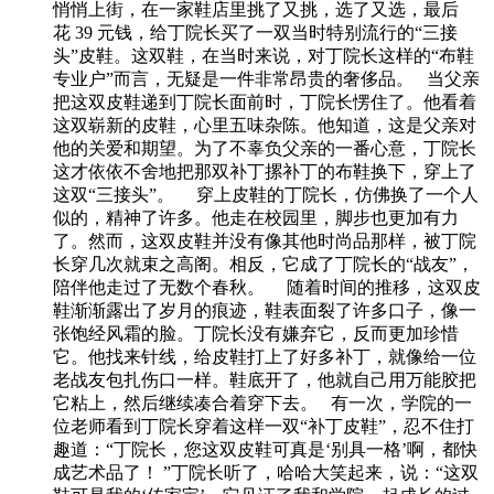
悄悄上街，在一家鞋店里挑了又挑，选了又选，最后
花 39 元钱，给丁院长买了一双当时特别流行的“三接
头”皮鞋。这双鞋，在当时来说，对丁院长这样的“布鞋
专业户”而言，无疑是一件非常昂贵的奢侈品。 当父亲
把这双皮鞋递到丁院长面前时，丁院长愣住了。他看着
这双崭新的皮鞋，心里五味杂陈。他知道，这是父亲对
他的关爱和期望。为了不辜负父亲的一番心意，丁院长
这才依依不舍地把那双补丁摞补丁的布鞋换下，穿上了
这双“三接头”。 穿上皮鞋的丁院长，仿佛换了一个人
似的，精神了许多。他走在校园里，脚步也更加有力
了。然而，这双皮鞋并没有像其他时尚品那样，被丁院
长穿几次就束之高阁。相反，它成了丁院长的“战友”，
陪伴他走过了无数个春秋。 随着时间的推移，这双皮
鞋渐渐露出了岁月的痕迹，鞋表面裂了许多口子，像一
张饱经风霜的脸。丁院长没有嫌弃它，反而更加珍惜
它。他找来针线，给皮鞋打上了好多补丁，就像给一位
老战友包扎伤口一样。鞋底开了，他就自己用万能胶把
它粘上，然后继续凑合着穿下去。 有一次，学院的一
位老师看到丁院长穿着这样一双“补丁皮鞋”，忍不住打
趣道：“丁院长，您这双皮鞋可真是‘别具一格’啊，都快
成艺术品了！ ”丁院长听了，哈哈大笑起来，说：“这双