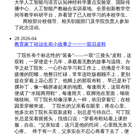
大学人工智能与语言认知神经科学重点实验室、国际传
播中心、人工智能产教融合实训基地、全景创新教学空
间等教学科研平台，并看望了已入校学习的本校学生。
两校部分校领导、相关职能部门及学院负责人参加
了此次活动。
28
2026-04
教育家丁祖诒生前小故事之一一一双旧皮鞋
丁院长有个标志性的“装备”——一双“三接头”皮鞋，这
双鞋，一穿便是十几年，承载着无数的故事与温情。办
学之处丁院长，一心扑在学习和工作上，仿佛是个不知
疲倦的陀螺，他整日忙碌，常常连吃饭都顾不上，更别
提在穿着上花心思了。他脚上的那双布鞋， 早已是补丁
摞补丁，像一幅拼凑起来的地图。每逢雨天，这双布鞋
便成了“水陆两用鞋”，每逢雨天，双脚泡在里面，咯吱
咯吱响。可丁院长却像没事人一样，依旧穿着它，在校
园里穿梭奔波。 丁院长的父亲看在眼里，疼在心里。
他多次劝丁院长买双新皮鞋，别总是亏待自己。可丁院
长总是笑着摇摇头，找借口说：“穿着布鞋站着上课舒
服，自在。”父亲知道，这只是他的托词，心里既无奈又
心疼。 终于有一天，父亲实在不忍心再看下去了，便