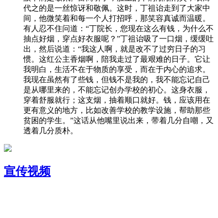
代之的是一丝惊讶和敬佩。这时，丁祖诒走到了大家中
间，他微笑着和每一个人打招呼，那笑容真诚而温暖。
有人忍不住问道：“丁院长，您现在这么有钱，为什么不
抽点好烟，穿点好衣服呢？”丁祖诒吸了一口烟，缓缓吐
出，然后说道：“我这人啊，就是改不了过穷日子的习
惯。这红公主香烟啊，陪我走过了最艰难的日子。它让
我明白，生活不在于物质的享受，而在于内心的追求。
我现在虽然有了些钱，但钱不是我的，我不能忘记自己
是从哪里来的，不能忘记创办学校的初心。这身衣服，
穿着舒服就行；这支烟，抽着顺口就好。钱，应该用在
更有意义的地方，比如改善学校的教学设施，帮助那些
贫困的学生。”这话从他嘴里说出来，带着几分自嘲，又
透着几分质朴。
宣传视频