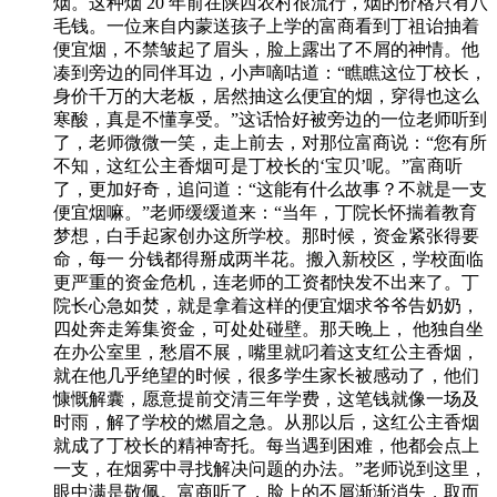
烟。这种烟 20 年前在陕西农村很流行，烟的价格只有八
毛钱。一位来自内蒙送孩子上学的富商看到丁祖诒抽着
便宜烟，不禁皱起了眉头，脸上露出了不屑的神情。他
凑到旁边的同伴耳边，小声嘀咕道：“瞧瞧这位丁校长，
身价千万的大老板，居然抽这么便宜的烟，穿得也这么
寒酸，真是不懂享受。”这话恰好被旁边的一位老师听到
了，老师微微一笑，走上前去，对那位富商说：“您有所
不知，这红公主香烟可是丁校长的‘宝贝’呢。”富商听
了，更加好奇，追问道：“这能有什么故事？不就是一支
便宜烟嘛。”老师缓缓道来：“当年，丁院长怀揣着教育
梦想，白手起家创办这所学校。那时候，资金紧张得要
命，每一 分钱都得掰成两半花。搬入新校区，学校面临
更严重的资金危机，连老师的工资都快发不出来了。丁
院长心急如焚，就是拿着这样的便宜烟求爷爷告奶奶，
四处奔走筹集资金，可处处碰壁。那天晚上， 他独自坐
在办公室里，愁眉不展，嘴里就叼着这支红公主香烟，
就在他几乎绝望的时候，很多学生家长被感动了，他们
慷慨解囊，愿意提前交清三年学费，这笔钱就像一场及
时雨，解了学校的燃眉之急。从那以后，这红公主香烟
就成了丁校长的精神寄托。每当遇到困难，他都会点上
一支，在烟雾中寻找解决问题的办法。”老师说到这里，
眼中满是敬佩。富商听了，脸上的不屑渐渐消失，取而