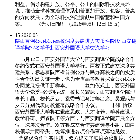
利益。倡导构建开放、公平、公正的国际科技发展环
境，推动全球科技治理体系朝着更加开放、包容、普惠
的方向发展，为全球科技治理贡献中国智慧和中国方
案。 《光明日报》（2026年05月12日 15版）
15
2026-05
陕西首例公办民办高校深度共建进入实质性阶段 西安翻
译学院32名学子赴西安外国语大学交流学习
5月12日，西安外国语大学与西安翻译学院战略合作
签约仪式在西安外国语大学举行。两校正式建立深度共
建关系，标志着陕西省首例公办与民办高校之间的实质
性合作迈出关键一步，也为全省高等教育探索公办民办
协同发展提供了新样本。 签约仪式上，西安外国
语大学党委书记刘振涛、校长吴耀武，西安翻译学院理
事长丁晶、校长罗云、党委书记马洁等出席。吴耀武与
罗云分别代表两校签署战略合作协议。 根据协议，
西安外国语大学将在党建思政、人才培养、学科建设、
教学科研、师资队伍等方面，与西安翻译学院开展全方
位、深层次合作。双方将成立合作共建领导小组，由两
校领导共同牵头，统筹推进各项合作事项落地见效。
为确保合作扎实推进，双方建立了联席会议制度、分