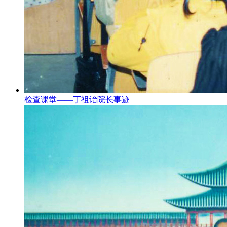
检查课堂——丁祖诒院长事迹