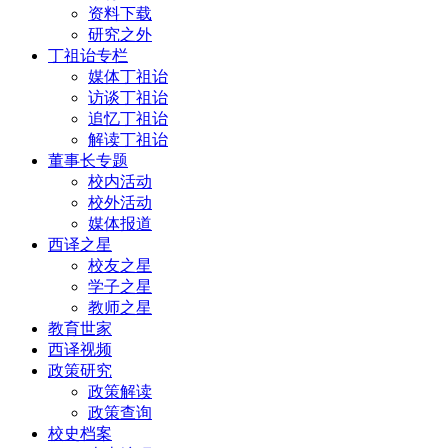
资料下载
研究之外
丁祖诒专栏
媒体丁祖诒
访谈丁祖诒
追忆丁祖诒
解读丁祖诒
董事长专题
校内活动
校外活动
媒体报道
西译之星
校友之星
学子之星
教师之星
教育世家
西译视频
政策研究
政策解读
政策查询
校史档案