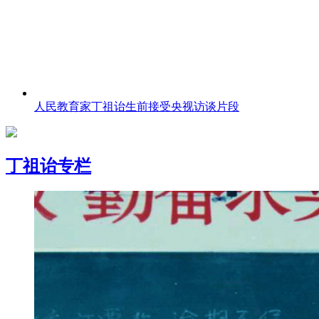
人民教育家丁祖诒生前接受央视访谈片段
丁祖诒专栏