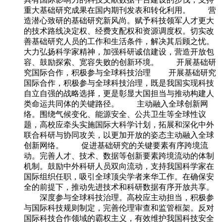
重大基础研究成果在国内期刊发表和转化利用。 营
造潜心致研的基础研究新风尚。赋予科技领军人才更大
的技术路线决定权、经费支配权和资源调度权。切实改
善基础研究人员的工作和生活条件，解决其后顾之忧。
大力弘扬科学家精神，加强科研诚信建设，营造开放包
容、鼓励探索、宽容失败的创新环境。 开展基础研
究国际合作，积极参与全球科技治理 开展基础研究
国际合作，积极参与全球科技治理，既是我国实现科技
自立自强的战略选择，更是彰显大国担当与推动构建人
类命运共同体的关键路径。 主动融入全球创新网
络。围绕气候变化、能源安全、公共卫生等全球性议
题，高校应牵头实施国际大科学计划，拓展和深化中外
联合科研与协同攻关，以更加开放的姿态主动融入全球
创新网络。 促进基础研究的关键要素有序跨境流
动。完善人才、技术、数据等创新要素跨境流动的体制
机制。鼓励中外科研人员双向流动，支持我国科学家在
国际组织任职，吸引全球顶尖学者来华工作。在确保安
全的前提下，推动先进技术和科研数据有序开放共享。
深度参与全球科技治理。高校应主动担当，积极参
与国际科技规则制定，完善伦理审查和监管框架。反对
国际科技合作领域的霸权主义，有效维护我国科技安全